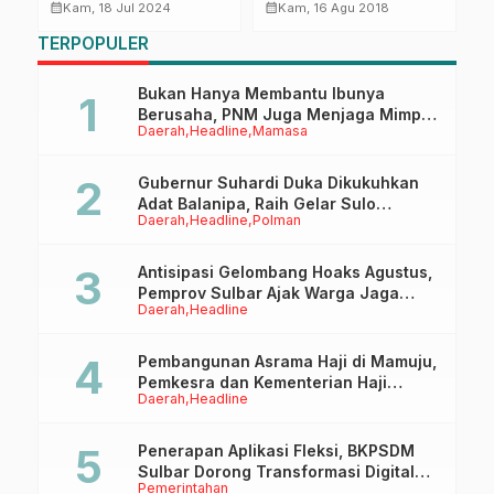
Komunikasi dengan
Ombudsman
G
calendar_month
calendar_month
calendar_month
Kam, 18 Jul 2024
Kam, 16 Agu 2018
Orang Tua
T
TERPOPULER
pi
M
Bukan Hanya Membantu Ibunya
Berusaha, PNM Juga Menjaga Mimpi
Daerah
Headline
Mamasa
Anaknya Untuk Menggapai Cita-Cita
Gubernur Suhardi Duka Dikukuhkan
Adat Balanipa, Raih Gelar Sulo
Daerah
Headline
Polman
Tappidena
Antisipasi Gelombang Hoaks Agustus,
Pemprov Sulbar Ajak Warga Jaga
Daerah
Headline
Ruang Digital
Pembangunan Asrama Haji di Mamuju,
Pemkesra dan Kementerian Haji
Daerah
Headline
Sulbar Tinjau Lokasi
Penerapan Aplikasi Fleksi, BKPSDM
Sulbar Dorong Transformasi Digital
Pemerintahan
Sistem Kehadiran ASN