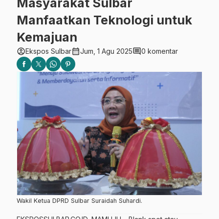
Masyarakat Sulbar
Manfaatkan Teknologi untuk
Kemajuan
account_circle
calendar_month
comment
Ekspos Sulbar
Jum, 1 Agu 2025
0 komentar
Wakil Ketua DPRD Sulbar Suraidah Suhardi.