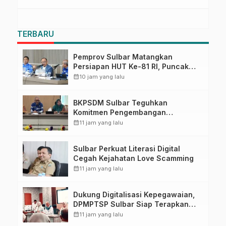
TERBARU
Pemprov Sulbar Matangkan
Persiapan HUT Ke-81 RI, Puncak
Upacara di Lapangan Ahmad
calendar_month
10 jam yang lalu
Kirang
BKPSDM Sulbar Teguhkan
Komitmen Pengembangan
Kompetensi ASN melalui
calendar_month
11 jam yang lalu
Penandatanganan Perjanjian
Tugas Belajar 2026
Sulbar Perkuat Literasi Digital
Cegah Kejahatan Love Scamming
calendar_month
11 jam yang lalu
Dukung Digitalisasi Kepegawaian,
DPMPTSP Sulbar Siap Terapkan
Aplikasi FLEKSI ASN
calendar_month
11 jam yang lalu