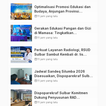
Optimalisasi Promosi Edukasi dan
Budaya, Anjungan Provinsi
Sulawesi Barat Perkuat Kolaborasi
calendar_month
11 jam yang lalu
Strategis Bersama Sky World TMII
Gerakan Edukasi Pangan dan Gizi
di Mamasa: Tingkatkan
Pengetahuan dan Keterampilan
calendar_month
11 jam yang lalu
Keluarga dalam Pemenuhan Gizi
Perkuat Layanan Radiologi, RSUD
Sulbar Sambut Kembali dr. Iis
Imelda, Sp.Rad
calendar_month
11 jam yang lalu
Jadwal Sandeq Silumba 2026
Disesuaikan, Dispoparekraf Sulbar
Pastikan Persiapan Tetap
calendar_month
11 jam yang lalu
Dimatangkan
Dispoparekraf Sulbar Komitmen
Dukung Penyusunan RAD
TPB/SDGs Sulawesi Barat
calendar_month
11 jam yang lalu