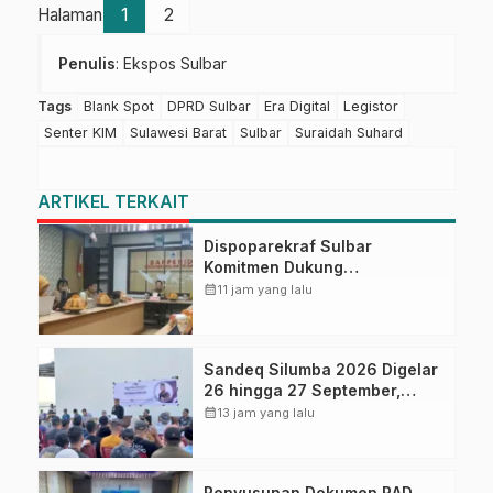
Halaman
1
2
Penulis
: Ekspos Sulbar
Tags
Blank Spot
DPRD Sulbar
Era Digital
Legistor
Senter KIM
Sulawesi Barat
Sulbar
Suraidah Suhard
ARTIKEL TERKAIT
Dispoparekraf Sulbar
Komitmen Dukung
Penyusunan RAD TPB/SDGs
calendar_month
11 jam yang lalu
Sulawesi Barat
Sandeq Silumba 2026 Digelar
26 hingga 27 September,
Rangkaian HUT Sulbar
calendar_month
13 jam yang lalu
Penyusunan Dokumen RAD