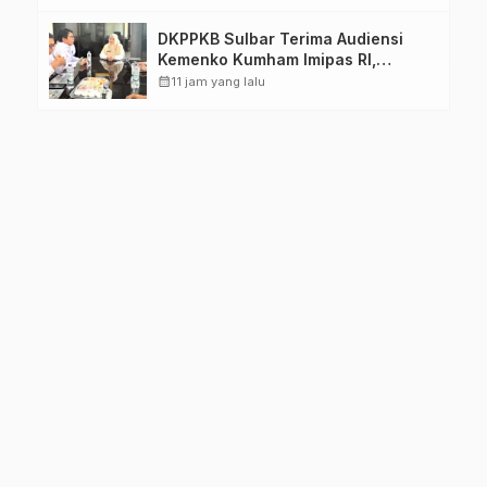
DKPPKB Sulbar Terima Audiensi
Kemenko Kumham Imipas RI,
Perkuat Pelayanan Kesehatan bagi
calendar_month
11 jam yang lalu
Kelompok Rentan