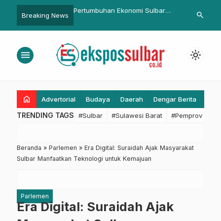
han Ekonomi Sulbar
Kapolda Sulbar Tegaskan
Gubernur Su
search
Breaking News
esar Nasional, BI: Ini
Transparansi dan Kesetaraan
Tingginya A
gar di Era Kepemimpinan
dalam Seleksi Dikbang Polri
Pemprov Si
 Suhardi Duka
Penangana
menu
light_mode
home
Advertorial
Budaya
Daerah
Dengar Berita
Eko
TRENDING TAGS
#Sulbar
#Sulawesi Barat
#Pemprov Sulba
Beranda
»
Parlemen
»
Era Digital: Suraidah Ajak Masyarakat
Sulbar Manfaatkan Teknologi untuk Kemajuan
Parlemen
Era Digital: Suraidah Ajak