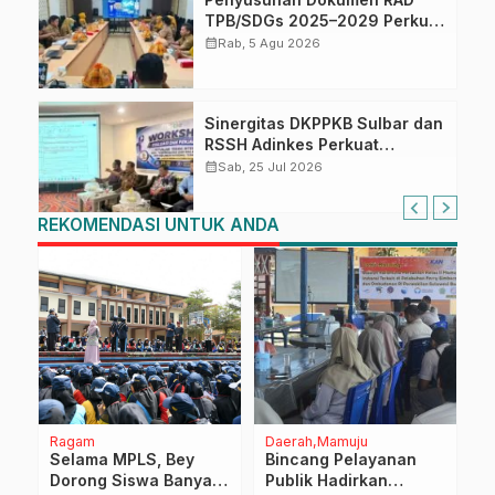
TPB/SDGs 2025–2029 Perkuat
Arah Pembangunan
calendar_month
Rab, 5 Agu 2026
Berkelanjutan Sulawesi Barat
Sinergitas DKPPKB Sulbar dan
RSSH Adinkes Perkuat
Integrasi Program AIDS,
calendar_month
Sab, 25 Jul 2026
Tuberkulosis dan Malaria di
Sulawesi Barat
REKOMENDASI UNTUK ANDA
Ragam
Daerah
Mamuju
E
Selama MPLS, Bey
Bincang Pelayanan
S
m
Dorong Siswa Banyak
Publik Hadirkan
I