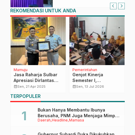
Keterampilan Keluarga dalam
Pemenuhan Gizi
REKOMENDASI UNTUK ANDA
Mamuju
Pemerintahan
R
Jasa Raharja Sulbar
Genjot Kinerja
R
n,
Apresiasi Dirlantas
Semester I,
W
atas Suksesnya
DiskominfoSS Sulbar
K
calendar_month
calendar_month
calendar_month
Sen, 21 Apr 2025
Sen, 13 Jul 2026
Pengamanan Lalu
Evaluasi SPBE hingga
T
TERPOPULER
Lintas Lebaran 2025
SPAN LAPOR
Bukan Hanya Membantu Ibunya
Berusaha, PNM Juga Menjaga Mimpi
Daerah
Headline
Mamasa
Anaknya Untuk Menggapai Cita-Cita
Gubernur Suhardi Duka Dikukuhkan