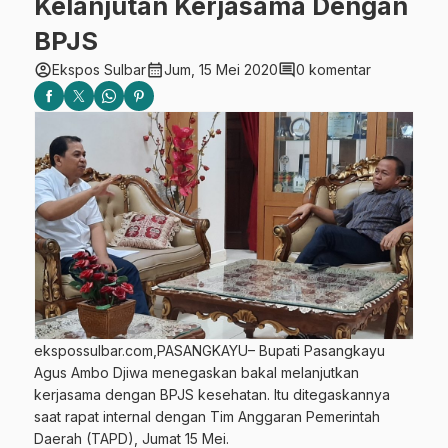
Kelanjutan Kerjasama Dengan
BPJS
account_circle
calendar_month
comment
Ekspos Sulbar
Jum, 15 Mei 2020
0 komentar
ekspossulbar.com,PASANGKAYU– Bupati Pasangkayu
Agus Ambo Djiwa menegaskan bakal melanjutkan
kerjasama dengan BPJS kesehatan. Itu ditegaskannya
saat rapat internal dengan Tim Anggaran Pemerintah
Daerah (TAPD), Jumat 15 Mei.