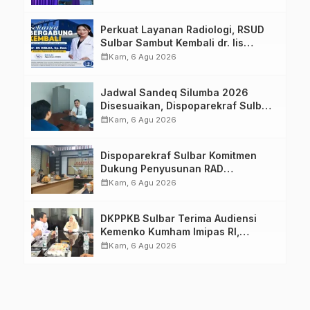
Keluarga dalam Pemenuhan Gizi
Perkuat Layanan Radiologi, RSUD
Sulbar Sambut Kembali dr. Iis
Imelda, Sp.Rad
calendar_month
Kam, 6 Agu 2026
Jadwal Sandeq Silumba 2026
Disesuaikan, Dispoparekraf Sulbar
Pastikan Persiapan Tetap
calendar_month
Kam, 6 Agu 2026
Dimatangkan
Dispoparekraf Sulbar Komitmen
Dukung Penyusunan RAD
TPB/SDGs Sulawesi Barat
calendar_month
Kam, 6 Agu 2026
DKPPKB Sulbar Terima Audiensi
Kemenko Kumham Imipas RI,
Perkuat Pelayanan Kesehatan bagi
calendar_month
Kam, 6 Agu 2026
Kelompok Rentan