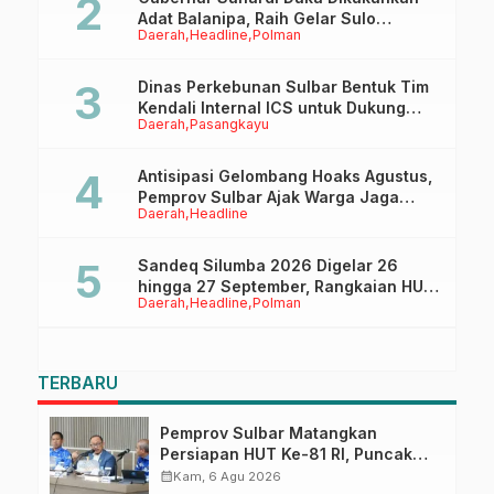
Adat Balanipa, Raih Gelar Sulo
Daerah
Headline
Polman
Tappidena
Dinas Perkebunan Sulbar Bentuk Tim
Kendali Internal ICS untuk Dukung
Daerah
Pasangkayu
Sertifikasi ISPO Pekebun di
Pasangkayu
Antisipasi Gelombang Hoaks Agustus,
Pemprov Sulbar Ajak Warga Jaga
Daerah
Headline
Ruang Digital
Sandeq Silumba 2026 Digelar 26
hingga 27 September, Rangkaian HUT
Daerah
Headline
Polman
Sulbar
TERBARU
Pemprov Sulbar Matangkan
Persiapan HUT Ke-81 RI, Puncak
Upacara di Lapangan Ahmad
calendar_month
Kam, 6 Agu 2026