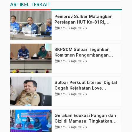
ARTIKEL TERKAIT
Pemprov Sulbar Matangkan
Persiapan HUT Ke-81 RI,
Puncak Upacara di Lapangan
calendar_month
Kam, 6 Agu 2026
Ahmad Kirang
BKPSDM Sulbar Teguhkan
Komitmen Pengembangan
Kompetensi ASN melalui
calendar_month
Kam, 6 Agu 2026
Penandatanganan Perjanjian
Tugas Belajar 2026
Sulbar Perkuat Literasi Digital
Cegah Kejahatan Love
Scamming
calendar_month
Kam, 6 Agu 2026
Gerakan Edukasi Pangan dan
Gizi di Mamasa: Tingkatkan
Pengetahuan dan
calendar_month
Kam, 6 Agu 2026