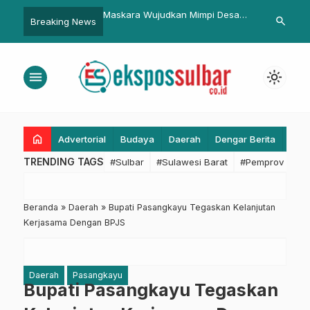
Program SI HEMAT,
Maskara Wujudkan Mimpi Desa
Tindak Lanju
search
Breaking News
Kalla Toyota dapat
Mandiri dan Sejahtera di Jawa
Satpol PP Sul
 Persen Sepanjang Juli
Barat
Tambang di 
menu
light_mode
home
Advertorial
Budaya
Daerah
Dengar Berita
Eko
TRENDING TAGS
#Sulbar
#Sulawesi Barat
#Pemprov Sulba
Beranda
»
Daerah
»
Bupati Pasangkayu Tegaskan Kelanjutan
Kerjasama Dengan BPJS
Daerah
Pasangkayu
Bupati Pasangkayu Tegaskan