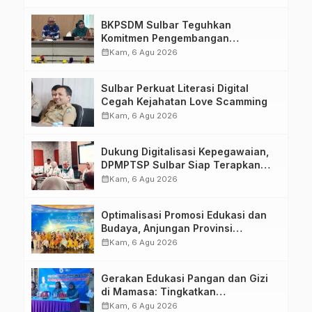
Kirang
BKPSDM Sulbar Teguhkan
Komitmen Pengembangan
Kompetensi ASN melalui
calendar_month
Kam, 6 Agu 2026
Penandatanganan Perjanjian
Tugas Belajar 2026
Sulbar Perkuat Literasi Digital
Cegah Kejahatan Love Scamming
calendar_month
Kam, 6 Agu 2026
Dukung Digitalisasi Kepegawaian,
DPMPTSP Sulbar Siap Terapkan
Aplikasi FLEKSI ASN
calendar_month
Kam, 6 Agu 2026
Optimalisasi Promosi Edukasi dan
Budaya, Anjungan Provinsi
Sulawesi Barat Perkuat Kolaborasi
calendar_month
Kam, 6 Agu 2026
Strategis Bersama Sky World TMII
Gerakan Edukasi Pangan dan Gizi
di Mamasa: Tingkatkan
Pengetahuan dan Keterampilan
calendar_month
Kam, 6 Agu 2026