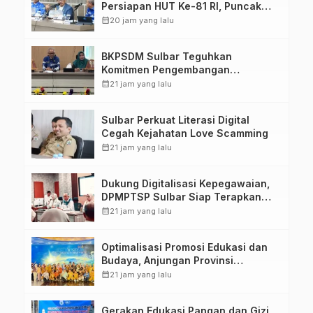
Persiapan HUT Ke-81 RI, Puncak
Upacara di Lapangan Ahmad
calendar_month
20 jam yang lalu
Kirang
BKPSDM Sulbar Teguhkan
Komitmen Pengembangan
Kompetensi ASN melalui
calendar_month
21 jam yang lalu
Penandatanganan Perjanjian
Tugas Belajar 2026
Sulbar Perkuat Literasi Digital
Cegah Kejahatan Love Scamming
calendar_month
21 jam yang lalu
Dukung Digitalisasi Kepegawaian,
DPMPTSP Sulbar Siap Terapkan
Aplikasi FLEKSI ASN
calendar_month
21 jam yang lalu
Optimalisasi Promosi Edukasi dan
Budaya, Anjungan Provinsi
Sulawesi Barat Perkuat Kolaborasi
calendar_month
21 jam yang lalu
Strategis Bersama Sky World TMII
Gerakan Edukasi Pangan dan Gizi