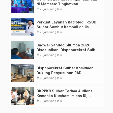
di Mamasa: Tingkatkan
Pengetahuan dan Keterampilan
calendar_month
21 jam yang lalu
Keluarga dalam Pemenuhan Gizi
Perkuat Layanan Radiologi, RSUD
Sulbar Sambut Kembali dr. Iis
Imelda, Sp.Rad
calendar_month
21 jam yang lalu
Jadwal Sandeq Silumba 2026
Disesuaikan, Dispoparekraf Sulbar
Pastikan Persiapan Tetap
calendar_month
21 jam yang lalu
Dimatangkan
Dispoparekraf Sulbar Komitmen
Dukung Penyusunan RAD
TPB/SDGs Sulawesi Barat
calendar_month
21 jam yang lalu
DKPPKB Sulbar Terima Audiensi
Kemenko Kumham Imipas RI,
Perkuat Pelayanan Kesehatan bagi
calendar_month
21 jam yang lalu
Kelompok Rentan