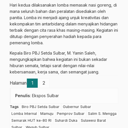
Hari kedua dilaksanakan lomba memasak nasi goreng, di
mana seluruh bahan dan peralatan disediakan oleh
panitia. Lomba ini menjadi ajang unjuk kreativitas dan
kekompakan tim antarbidang dalam menyajikan hidangan
terbaik dengan cita rasa khas masing-masing. Kegiatan ini
ditutup dengan penyerahan hadiah kepada para
pemenang lomba.
Kepala Biro PBJ Setda Sulbar, M. Yamin Saleh,
mengungkapkan bahwa kegiatan ini bukan sekadar
hiburan semata, tetapi sarat dengan nilai-nilai
kebersamaan, kerja sama, dan semangat juang.
Halaman
1
2
Penulis
: Ekspos Sulbar
Tags
Biro PBJ Setda Sulbar
Gubernur Sulbar
Lomba Internal
Mamuju
Pemprov Sulbar
Salim S. Mengga
Semarak HUT ke-80 RI
Suhardi Duka
Sulawesi Barat
Sulbar
Wagub Sulbar