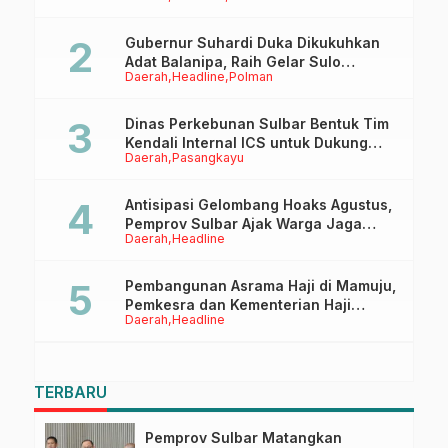
Gubernur Suhardi Duka Dikukuhkan
Adat Balanipa, Raih Gelar Sulo
Daerah
Headline
Polman
Tappidena
Dinas Perkebunan Sulbar Bentuk Tim
Kendali Internal ICS untuk Dukung
Daerah
Pasangkayu
Sertifikasi ISPO Pekebun di
Pasangkayu
Antisipasi Gelombang Hoaks Agustus,
Pemprov Sulbar Ajak Warga Jaga
Daerah
Headline
Ruang Digital
Pembangunan Asrama Haji di Mamuju,
Pemkesra dan Kementerian Haji
Daerah
Headline
Sulbar Tinjau Lokasi
TERBARU
Pemprov Sulbar Matangkan