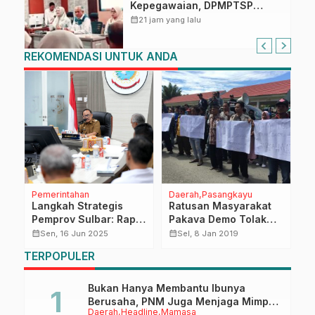
Kepegawaian, DPMPTSP
Sulbar Siap Terapkan Aplikasi
calendar_month
21 jam yang lalu
FLEKSI ASN
REKOMENDASI UNTUK ANDA
Pemerintahan
Daerah
Pasangkayu
D
Langkah Strategis
Ratusan Masyarakat
W
Pemprov Sulbar: Rapat
Pakava Demo Tolak
S
Koordinasi
Permendagri 60
S
calendar_month
calendar_month
calendar_month
Sen, 16 Jun 2025
Sel, 8 Jan 2019
Transportasi Udara
Tahun 2018
k
TERPOPULER
untuk Dongkrak
Ekonomi Daerah
Bukan Hanya Membantu Ibunya
Berusaha, PNM Juga Menjaga Mimpi
Daerah
Headline
Mamasa
Anaknya Untuk Menggapai Cita-Cita