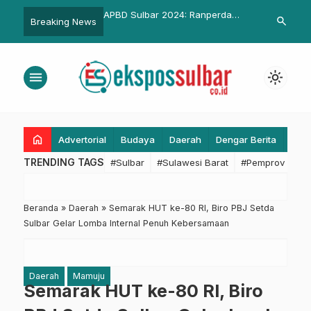
asi Polri: Mudik 2025
APBD Sulbar 2024: Ranperda
Kalla Toyota 
search
Breaking News
Terkendali
Pertanggungjawaban Diserahkan
Pertama Pari
Gubernur Suhardi Duka ke DPRD
Tingkat Sula
menu
light_mode
home
Advertorial
Budaya
Daerah
Dengar Berita
Eko
TRENDING TAGS
#Sulbar
#Sulawesi Barat
#Pemprov Sulba
Beranda
»
Daerah
»
Semarak HUT ke-80 RI, Biro PBJ Setda
Sulbar Gelar Lomba Internal Penuh Kebersamaan
Daerah
Mamuju
Semarak HUT ke-80 RI, Biro