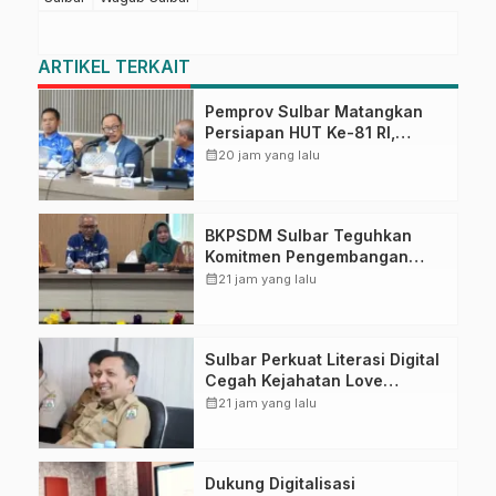
ARTIKEL TERKAIT
Pemprov Sulbar Matangkan
Persiapan HUT Ke-81 RI,
Puncak Upacara di Lapangan
calendar_month
20 jam yang lalu
Ahmad Kirang
BKPSDM Sulbar Teguhkan
Komitmen Pengembangan
Kompetensi ASN melalui
calendar_month
21 jam yang lalu
Penandatanganan Perjanjian
Tugas Belajar 2026
Sulbar Perkuat Literasi Digital
Cegah Kejahatan Love
Scamming
calendar_month
21 jam yang lalu
Dukung Digitalisasi