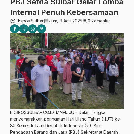
PBJ Setda Sulbar Gelar Lomba
Internal Penuh Kebersamaan
account_circle
calendar_month
comment
Ekspos Sulbar
Jum, 8 Agu 2025
0 komentar
EKSPOSSULBAR.CO.ID, MAMUJU – Dalam rangka
menyemarakkan peringatan Hari Ulang Tahun (HUT) ke-
80 Kemerdekaan Republik Indonesia (RI), Biro
Pengadaan Barang dan Jasa (PBJ) Sekretariat Daerah