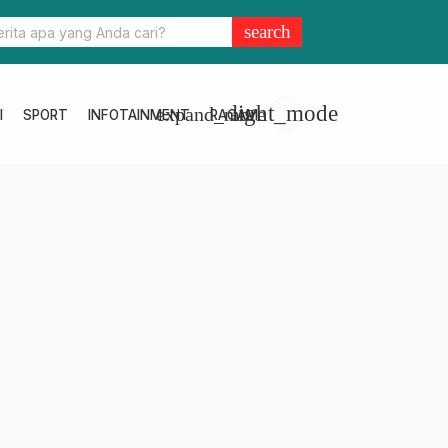
hanan Pangan Sulbar Kembali Gelar Pasar Murah di Depan Kantor
search
light_mode
expand_more
I
SPORT
INFOTAINMENT
RAGAM