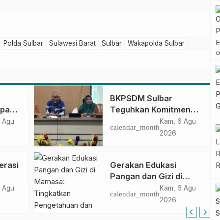
Polda Sulbar
Sulawesi Barat
Sulbar
Wakapolda Sulbar
BKPSDM Sulbar
apan
Teguhkan Komitmen
ncak
Pengembangan
 Agu
Kam, 6 Agu
calendar_month
gan
Kompetensi ASN
2026
melalui
Penandatanganan
erasi
Gerakan Edukasi
Perjanjian Tugas
Pangan dan Gizi di
Belajar 2026
Mamasa: Tingkatkan
 Agu
Kam, 6 Agu
calendar_month
Pengetahuan dan
2026
Keterampilan Keluarga