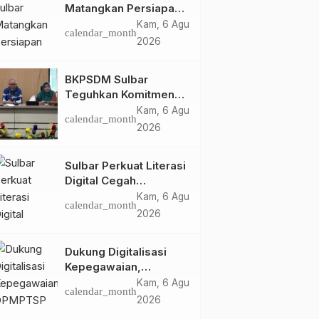
Matangkan Persiapan
HUT Ke-81 RI, Puncak
Kam, 6 Agu
calendar_month
Upacara di Lapangan
2026
Ahmad Kirang
BKPSDM Sulbar
Teguhkan Komitmen
Pengembangan
Kam, 6 Agu
calendar_month
Kompetensi ASN
2026
melalui
Penandatanganan
Sulbar Perkuat Literasi
Perjanjian Tugas
Digital Cegah
Belajar 2026
Kejahatan Love
Kam, 6 Agu
calendar_month
Scamming
2026
Dukung Digitalisasi
Kepegawaian,
DPMPTSP Sulbar Siap
Kam, 6 Agu
calendar_month
Terapkan Aplikasi
2026
FLEKSI ASN