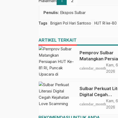
Halaman
1
2
Penulis
: Ekspos Sulbar
Tags
Brigjen Pol Hari Santoso
HUT RI ke-80
ARTIKEL TERKAIT
Pemprov Sulbar
Matangkan Persi
HUT Ke-81 RI, Pu
Kam, 6
calendar_month
Upacara di Lapan
2026
Ahmad Kirang
Sulbar Perkuat Lit
Digital Cegah
Kejahatan Love
Kam, 6
calendar_month
Scamming
2026
REKOMENDASI UNTUK ANDA