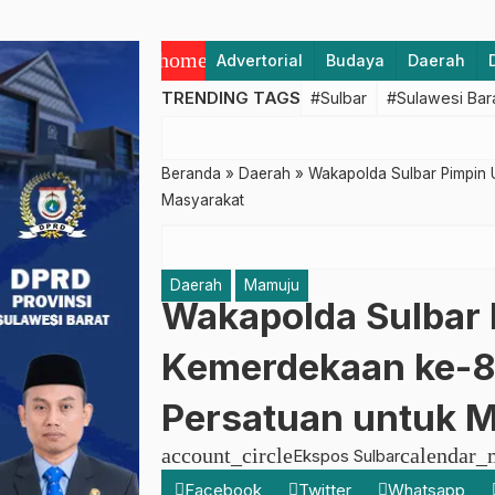
home
Advertorial
Budaya
Daerah
TRENDING TAGS
#Sulbar
#Sulawesi Bar
Beranda
»
Daerah
»
Wakapolda Sulbar Pimpin 
Masyarakat
Daerah
Mamuju
Wakapolda Sulbar 
Kemerdekaan ke-80
Persatuan untuk 
account_circle
calendar_
Ekspos Sulbar
Facebook
Twitter
Whatsapp