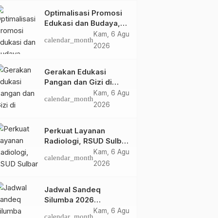
Optimalisasi Promosi
Edukasi dan Budaya,
Anjungan Provinsi
Kam, 6 Agu
calendar_month
Sulawesi Barat Perkuat
2026
Kolaborasi Strategis
Bersama Sky World
Gerakan Edukasi
TMII
Pangan dan Gizi di
Mamasa: Tingkatkan
Kam, 6 Agu
calendar_month
Pengetahuan dan
2026
Keterampilan Keluarga
dalam Pemenuhan Gizi
Perkuat Layanan
Radiologi, RSUD Sulbar
Sambut Kembali dr. Iis
Kam, 6 Agu
calendar_month
Imelda, Sp.Rad
2026
Jadwal Sandeq
Silumba 2026
Disesuaikan,
Kam, 6 Agu
calendar_month