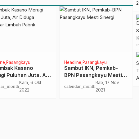
dalam Pemenuhan Gizi
ine
Pasangkayu
Headline
Pasangkayu
mbak Kasano
Sambut IKN, Pemkab-
gi Puluhan Juta, Air
BPN Pasangkayu Mesti
ga Tercemar Limbah
Sinergi
Kam, 6 Okt
Rab, 17 Nov
dar_month
calendar_month
ik
2022
2021