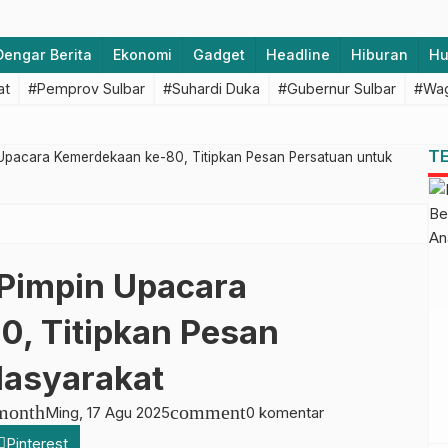
Dengar Berita
Ekonomi
Gadget
Headline
Hiburan
H
at
#Pemprov Sulbar
#Suhardi Duka
#Gubernur Sulbar
#Wag
T
Upacara Kemerdekaan ke-80, Titipkan Pesan Persatuan untuk
Pimpin Upacara
, Titipkan Pesan
Masyarakat
month
comment
Ming, 17 Agu 2025
0 komentar
Pinterest