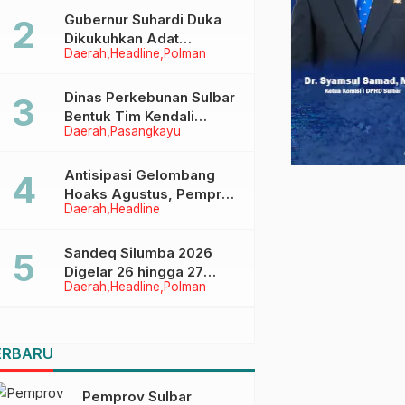
Menggapai Cita-Cita
Gubernur Suhardi Duka
Dikukuhkan Adat
Daerah
Headline
Polman
Balanipa, Raih Gelar Sulo
Tappidena
Dinas Perkebunan Sulbar
Bentuk Tim Kendali
Daerah
Pasangkayu
Internal ICS untuk Dukung
Sertifikasi ISPO Pekebun
di Pasangkayu
Antisipasi Gelombang
Hoaks Agustus, Pemprov
Daerah
Headline
Sulbar Ajak Warga Jaga
Ruang Digital
Sandeq Silumba 2026
Digelar 26 hingga 27
Daerah
Headline
Polman
September, Rangkaian
HUT Sulbar
ERBARU
Pemprov Sulbar