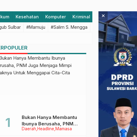
×
ukum
Kesehatan
Komputer
Kriminal
Lifestyle
Majen
ub Sulbar
#Mamuju
#Salim S. Mengga
#featured
#Polda S
ERPOPULER
Bukan Hanya Membantu
Ibunya Berusaha, PNM
Daerah
Headline
Mamasa
Juga Menjaga Mimpi
Anaknya Untuk