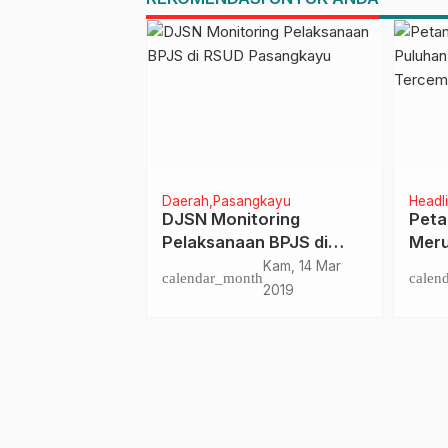
angkayu
Daerah
Pasangkayu
Headl
niversary, Ini
DJSN Monitoring
Peta
 Alumni NNZZ-
Pelaksanaan BPJS di
Meru
es Pasangkayu
RSUD Pasangkayu
Didu
Sel, 27 Des
Kam, 14 Mar
nth
calendar_month
calen
Pabr
2022
2019