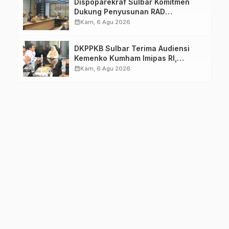
Dispoparekraf Sulbar Komitmen
Dukung Penyusunan RAD
TPB/SDGs Sulawesi Barat
calendar_month
Kam, 6 Agu 2026
DKPPKB Sulbar Terima Audiensi
Kemenko Kumham Imipas RI,
Perkuat Pelayanan Kesehatan bagi
calendar_month
Kam, 6 Agu 2026
Kelompok Rentan