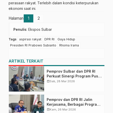
perasaan rakyat. Terlebih dalam kondisi keterpurukan
ekonomi saat ini.
Halaman
1
2
Penulis
: Ekspos Sulbar
Tags
aspirasi rakyat
DPR RI
Gaya Hidup
Presiden RI Prabowo Subianto
Rhoma Irama
ARTIKEL TERKAIT
Pemprov Sulbar dan DPR RI
Perkuat Sinergi Program Pusat
untuk Ketahanan Pangan
calendar_month
Sab, 28 Mar 2026
Pemprov dan DPR RI Jalin
Kerjasama, Berbagai Program
Pusat Masuk ke Sulbar
calendar_month
Kam, 26 Mar 2026