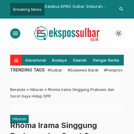
PBD Sulbar Silaturahmi
DPRD Sulbar Bersama Dinkes dan
Keamanan Mu
search
Breaking News
PBD Polman, Matangkan
DP3AP2KB Kunjungi Bali, Pelajari
Gubernur SD
 Gladi Kesiapsiagaan
Strategi Penurunan Stunting dan
Stakeholder 
Pemberdayaan Perempuan
menu
light_mode
home
Advertorial
Budaya
Daerah
Dengar Berita
Eko
TRENDING TAGS
#Sulbar
#Sulawesi Barat
#Pemprov Sulba
Beranda
»
Hiburan
»
Rhoma Irama Singgung Prabowo dan
Sorot Gaya Hidup DPR
Hiburan
Rhoma Irama Singgung