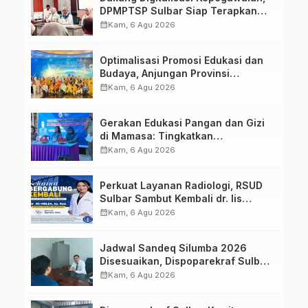
DPMPTSP Sulbar Siap Terapkan
Aplikasi FLEKSI ASN
calendar_month
Kam, 6 Agu 2026
Optimalisasi Promosi Edukasi dan
Budaya, Anjungan Provinsi
Sulawesi Barat Perkuat Kolaborasi
calendar_month
Kam, 6 Agu 2026
Strategis Bersama Sky World TMII
Gerakan Edukasi Pangan dan Gizi
di Mamasa: Tingkatkan
Pengetahuan dan Keterampilan
calendar_month
Kam, 6 Agu 2026
Keluarga dalam Pemenuhan Gizi
Perkuat Layanan Radiologi, RSUD
Sulbar Sambut Kembali dr. Iis
Imelda, Sp.Rad
calendar_month
Kam, 6 Agu 2026
Jadwal Sandeq Silumba 2026
Disesuaikan, Dispoparekraf Sulbar
Pastikan Persiapan Tetap
calendar_month
Kam, 6 Agu 2026
Dimatangkan