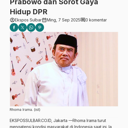
Prabowo dan Sorot Gaya
Hidup DPR
account_circle
calendar_month
comment
Ekspos Sulbar
Ming, 7 Sep 2025
0 komentar
Rhoma Irama. (ist)
EKSPOSSULBAR.CO.ID, Jakarta —Rhoma Irama turut
mengatensi kondisi masyarakat di Indonesia saat ini. Ia