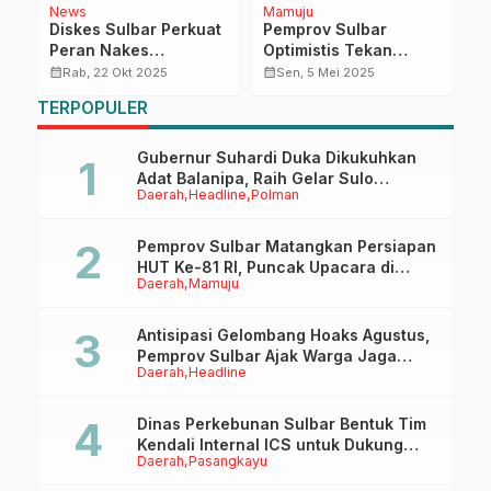
News
Mamuju
D
Diskes Sulbar Perkuat
Pemprov Sulbar
K
,
Peran Nakes
Optimistis Tekan
P
Lingkungan, Pastikan
Inflasi Lewat
B
calendar_month
calendar_month
calendar_month
Rab, 22 Okt 2025
Sen, 5 Mei 2025
Kemananan dan
Koordinasi Enam
P
TERPOPULER
Kelayakan SPPG
Kabupaten
M
P
Gubernur Suhardi Duka Dikukuhkan
Adat Balanipa, Raih Gelar Sulo
Daerah
Headline
Polman
Tappidena
Pemprov Sulbar Matangkan Persiapan
HUT Ke-81 RI, Puncak Upacara di
Daerah
Mamuju
Lapangan Ahmad Kirang
Antisipasi Gelombang Hoaks Agustus,
Pemprov Sulbar Ajak Warga Jaga
Daerah
Headline
Ruang Digital
Dinas Perkebunan Sulbar Bentuk Tim
Kendali Internal ICS untuk Dukung
Daerah
Pasangkayu
Sertifikasi ISPO Pekebun di
Pasangkayu