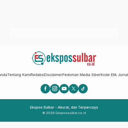
anda
Tentang Kami
Redaksi
Disclaimer
Pedoman Media Siber
Kode Etik Jurnal
Ekspos Sulbar - Akurat, dan Terpercaya
© 2026 Ekspossulbar.co.id