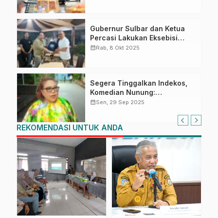
Gubernur Sulbar dan Ketua
Percasi Lakukan Eksebisi
Catur Jelang Launching
calendar_month
Rab, 8 Okt 2025
Maskot Kejurnas 2025
Segera Tinggalkan Indekos,
Komedian Nunung:
Alhamdulillah
calendar_month
Sen, 29 Sep 2025
REKOMENDASI UNTUK ANDA