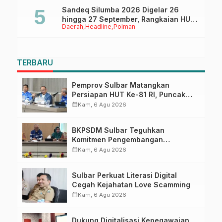
Sandeq Silumba 2026 Digelar 26
hingga 27 September, Rangkaian HUT
Daerah
Headline
Polman
Sulbar
TERBARU
Pemprov Sulbar Matangkan
Persiapan HUT Ke-81 RI, Puncak
Upacara di Lapangan Ahmad
calendar_month
Kam, 6 Agu 2026
Kirang
BKPSDM Sulbar Teguhkan
Komitmen Pengembangan
Kompetensi ASN melalui
calendar_month
Kam, 6 Agu 2026
Penandatanganan Perjanjian
Tugas Belajar 2026
Sulbar Perkuat Literasi Digital
Cegah Kejahatan Love Scamming
calendar_month
Kam, 6 Agu 2026
Dukung Digitalisasi Kepegawaian,