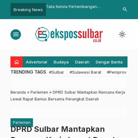
TQH Anak-anak dan
Tata Kelola Pertambangan
Dinsos Sulbar
search
Breaking News
uti TC Sesi 3
Akuntabel: Dinas ESDM Sulbar
Pembahasan 
Rapat Evaluasi Dokumen
Kelengkapan
Tambang PT. Maulana Vasura
Sekolah Raky
menu
light_mode
Grup
home
Advertorial
Budaya
Daerah
Dengar Berita
Eko
TRENDING TAGS
#Sulbar
#Sulawesi Barat
#Pemprov Sulba
Beranda
»
Parlemen
»
DPRD Sulbar Mantapkan Rencana Kerja
Lewat Rapat Bamus Bersama Perangkat Daerah
Parlemen
DPRD Sulbar Mantapkan