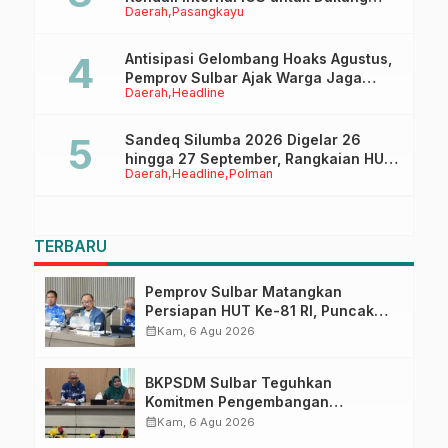
Daerah
Pasangkayu
Sertifikasi ISPO Pekebun di
Pasangkayu
Antisipasi Gelombang Hoaks Agustus,
Pemprov Sulbar Ajak Warga Jaga
Daerah
Headline
Ruang Digital
Sandeq Silumba 2026 Digelar 26
hingga 27 September, Rangkaian HUT
Daerah
Headline
Polman
Sulbar
TERBARU
Pemprov Sulbar Matangkan
Persiapan HUT Ke-81 RI, Puncak
Upacara di Lapangan Ahmad
calendar_month
Kam, 6 Agu 2026
Kirang
BKPSDM Sulbar Teguhkan
Komitmen Pengembangan
Kompetensi ASN melalui
calendar_month
Kam, 6 Agu 2026
Penandatanganan Perjanjian