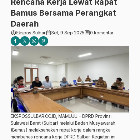
Rencana Kerja Lewat Rapat
Bamus Bersama Perangkat
Daerah
account_circle
calendar_month
comment
Ekspos Sulbar
Sel, 9 Sep 2025
0 komentar
EKSPOSSULBAR.CO.ID, MAMUJU – DPRD Provinsi
Sulawesi Barat (Sulbar) melalui Badan Musyawarah
(Bamus) melaksanakan rapat kerja dalam rangka
membahas rencana kerja DPRD Sulbar. Kegiatan ini