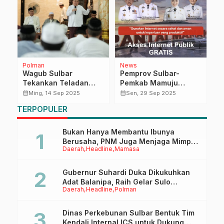
Polman
News
E
p
Wagub Sulbar
Pemprov Sulbar-
B
a
Tekankan Teladan
Pemkab Mamuju
M
Akhlak Nabi dan
Tingkatkan Layanan
P
calendar_month
calendar_month
calendar_month
Ming, 14 Sep 2025
Sen, 29 Sep 2025
Amalkan Al-Qur’an
Internet Gratis di
S
TERPOPULER
dalam Peringatan
Anjungan Pantai
W
Maulid di Mesjid Raya
Manakarra
Campalagian
Bukan Hanya Membantu Ibunya
Berusaha, PNM Juga Menjaga Mimpi
Daerah
Headline
Mamasa
Anaknya Untuk Menggapai Cita-Cita
Gubernur Suhardi Duka Dikukuhkan
Adat Balanipa, Raih Gelar Sulo
Daerah
Headline
Polman
Tappidena
Dinas Perkebunan Sulbar Bentuk Tim
Kendali Internal ICS untuk Dukung