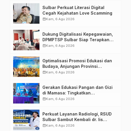
Tugas Belajar 2026
Sulbar Perkuat Literasi Digital
Cegah Kejahatan Love Scamming
calendar_month
Kam, 6 Agu 2026
Dukung Digitalisasi Kepegawaian,
DPMPTSP Sulbar Siap Terapkan
Aplikasi FLEKSI ASN
calendar_month
Kam, 6 Agu 2026
Optimalisasi Promosi Edukasi dan
Budaya, Anjungan Provinsi
Sulawesi Barat Perkuat Kolaborasi
calendar_month
Kam, 6 Agu 2026
Strategis Bersama Sky World TMII
Gerakan Edukasi Pangan dan Gizi
di Mamasa: Tingkatkan
Pengetahuan dan Keterampilan
calendar_month
Kam, 6 Agu 2026
Keluarga dalam Pemenuhan Gizi
Perkuat Layanan Radiologi, RSUD
Sulbar Sambut Kembali dr. Iis
Imelda, Sp.Rad
calendar_month
Kam, 6 Agu 2026