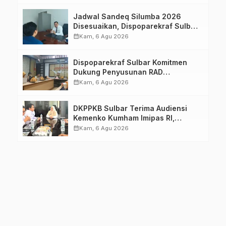
Jadwal Sandeq Silumba 2026
Disesuaikan, Dispoparekraf Sulbar
Pastikan Persiapan Tetap
calendar_month
Kam, 6 Agu 2026
Dimatangkan
Dispoparekraf Sulbar Komitmen
Dukung Penyusunan RAD
TPB/SDGs Sulawesi Barat
calendar_month
Kam, 6 Agu 2026
DKPPKB Sulbar Terima Audiensi
Kemenko Kumham Imipas RI,
Perkuat Pelayanan Kesehatan bagi
calendar_month
Kam, 6 Agu 2026
Kelompok Rentan