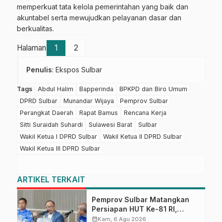
memperkuat tata kelola pemerintahan yang baik dan
akuntabel serta mewujudkan pelayanan dasar dan
berkualitas.
Halaman
1
2
Penulis
: Ekspos Sulbar
Tags
Abdul Halim
Bapperinda
BPKPD dan Biro Umum
DPRD Sulbar
Munandar Wijaya
Pemprov Sulbar
Perangkat Daerah
Rapat Bamus
Rencana Kerja
Sitti Suraidah Suhardi
Sulawesi Barat
Sulbar
Wakil Ketua I DPRD Sulbar
Wakil Ketua II DPRD Sulbar
Wakil Ketua III DPRD Sulbar
ARTIKEL TERKAIT
Pemprov Sulbar Matangkan
Persiapan HUT Ke-81 RI,
Puncak Upacara di Lapangan
calendar_month
Kam, 6 Agu 2026