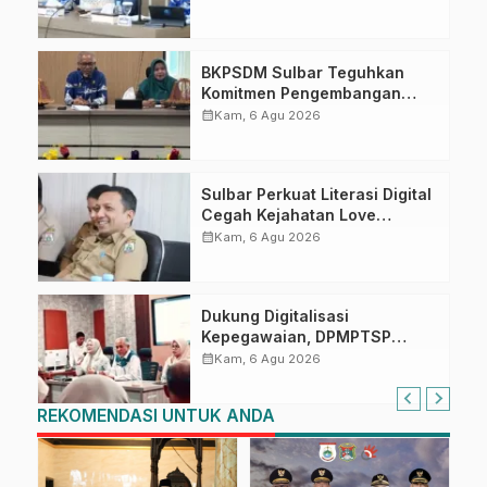
Ahmad Kirang
BKPSDM Sulbar Teguhkan
Komitmen Pengembangan
Kompetensi ASN melalui
calendar_month
Kam, 6 Agu 2026
Penandatanganan Perjanjian
Tugas Belajar 2026
Sulbar Perkuat Literasi Digital
Cegah Kejahatan Love
Scamming
calendar_month
Kam, 6 Agu 2026
Dukung Digitalisasi
Kepegawaian, DPMPTSP
Sulbar Siap Terapkan Aplikasi
calendar_month
Kam, 6 Agu 2026
FLEKSI ASN
REKOMENDASI UNTUK ANDA