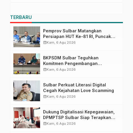
TERBARU
Pemprov Sulbar Matangkan
Persiapan HUT Ke-81 RI, Puncak
Upacara di Lapangan Ahmad
calendar_month
Kam, 6 Agu 2026
Kirang
BKPSDM Sulbar Teguhkan
Komitmen Pengembangan
Kompetensi ASN melalui
calendar_month
Kam, 6 Agu 2026
Penandatanganan Perjanjian
Tugas Belajar 2026
Sulbar Perkuat Literasi Digital
Cegah Kejahatan Love Scamming
calendar_month
Kam, 6 Agu 2026
Dukung Digitalisasi Kepegawaian,
DPMPTSP Sulbar Siap Terapkan
Aplikasi FLEKSI ASN
calendar_month
Kam, 6 Agu 2026