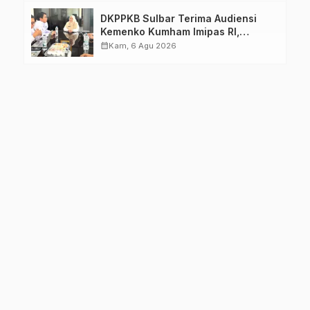
DKPPKB Sulbar Terima Audiensi
Kemenko Kumham Imipas RI,
Perkuat Pelayanan Kesehatan bagi
calendar_month
Kam, 6 Agu 2026
Kelompok Rentan