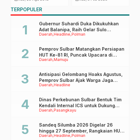
P
TERPOPULER
P
2
Gubernur Suhardi Duka Dikukuhkan
Adat Balanipa, Raih Gelar Sulo
Daerah
Headline
Polman
Tappidena
Pemprov Sulbar Matangkan Persiapan
HUT Ke-81 RI, Puncak Upacara di
Daerah
Mamuju
Lapangan Ahmad Kirang
Antisipasi Gelombang Hoaks Agustus,
Pemprov Sulbar Ajak Warga Jaga
Daerah
Headline
Ruang Digital
Dinas Perkebunan Sulbar Bentuk Tim
Kendali Internal ICS untuk Dukung
Daerah
Pasangkayu
Sertifikasi ISPO Pekebun di
Pasangkayu
Sandeq Silumba 2026 Digelar 26
hingga 27 September, Rangkaian HUT
Daerah
Headline
Polman
Sulbar