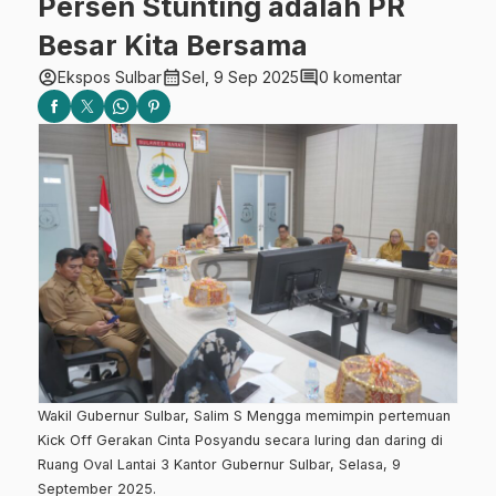
Persen Stunting adalah PR
Besar Kita Bersama
account_circle
calendar_month
comment
Ekspos Sulbar
Sel, 9 Sep 2025
0 komentar
Wakil Gubernur Sulbar, Salim S Mengga memimpin pertemuan
Kick Off Gerakan Cinta Posyandu secara luring dan daring di
Ruang Oval Lantai 3 Kantor Gubernur Sulbar, Selasa, 9
September 2025.