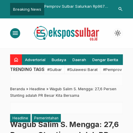
 Pegang Hak Siar
Pemprov Sulbar Salurkan Rp967
Tingkatkan K
search
Breaking News
 2023
Juta untuk Tambahan
DKP Sulbar 
Penghasilan Perangkat Desa di
dan Evaluasi 
Majene
menu
light_mode
home
Advertorial
Budaya
Daerah
Dengar Berita
Eko
TRENDING TAGS
#Sulbar
#Sulawesi Barat
#Pemprov Sulba
Beranda
»
Headline
»
Wagub Salim S. Mengga: 27,6 Persen
Stunting adalah PR Besar Kita Bersama
Headline
Pemerintahan
Wagub Salim S. Mengga: 27,6