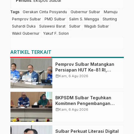
Penulis
: Ekspos Sulbar
Tags
Gerakan Cinta Posyandu
Gubernur Sulbar
Mamuju
Pemprov Sulbar
PMD Sulbar
Salim S. Mengga
Stunting
Suhardi Duka
Sulawesi Barat
Sulbar
Wagub Sulbar
Wakil Gubernur
Yakuf F. Solon
ARTIKEL TERKAIT
Pemprov Sulbar Matangkan
Persiapan HUT Ke-81 RI,
Puncak Upacara di Lapangan
calendar_month
Kam, 6 Agu 2026
Ahmad Kirang
BKPSDM Sulbar Teguhkan
Komitmen Pengembangan
Kompetensi ASN melalui
calendar_month
Kam, 6 Agu 2026
Penandatanganan Perjanjian
Tugas Belajar 2026
Sulbar Perkuat Literasi Digital