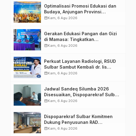
Optimalisasi Promosi Edukasi dan
Budaya, Anjungan Provinsi
Sulawesi Barat Perkuat Kolaborasi
calendar_month
Kam, 6 Agu 2026
Strategis Bersama Sky World TMII
Gerakan Edukasi Pangan dan Gizi
di Mamasa: Tingkatkan
Pengetahuan dan Keterampilan
calendar_month
Kam, 6 Agu 2026
Keluarga dalam Pemenuhan Gizi
Perkuat Layanan Radiologi, RSUD
Sulbar Sambut Kembali dr. Iis
Imelda, Sp.Rad
calendar_month
Kam, 6 Agu 2026
Jadwal Sandeq Silumba 2026
Disesuaikan, Dispoparekraf Sulbar
Pastikan Persiapan Tetap
calendar_month
Kam, 6 Agu 2026
Dimatangkan
Dispoparekraf Sulbar Komitmen
Dukung Penyusunan RAD
TPB/SDGs Sulawesi Barat
calendar_month
Kam, 6 Agu 2026