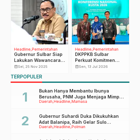
Headline
Pemerintahan
Headline
Pemerintahan
D
Gubernur Sulbar Siap
DKPPKB Sulbar
H
an
Lakukan Wawancara
Perkuat Komitmen
D
ke Tiga Besar
Penanganan Kusta,
F
calendar_month
calendar_month
calendar_month
Sel, 25 Nov 2025
Sen, 13 Jul 2026
Kandidat Pejabat
Pengelola Program
P
TERPOPULER
un
Pratama
Hadiri Pertemuan
Nasional Bersama
Menteri Kesehatan RI
Bukan Hanya Membantu Ibunya
Berusaha, PNM Juga Menjaga Mimpi
Daerah
Headline
Mamasa
Anaknya Untuk Menggapai Cita-Cita
Gubernur Suhardi Duka Dikukuhkan
Adat Balanipa, Raih Gelar Sulo
Daerah
Headline
Polman
Tappidena