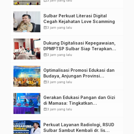
calendar_month
3 jam yang lalu
Penandatanganan Perjanjian
Tugas Belajar 2026
Sulbar Perkuat Literasi Digital
Cegah Kejahatan Love Scamming
calendar_month
3 jam yang lalu
Dukung Digitalisasi Kepegawaian,
DPMPTSP Sulbar Siap Terapkan
Aplikasi FLEKSI ASN
calendar_month
3 jam yang lalu
Optimalisasi Promosi Edukasi dan
Budaya, Anjungan Provinsi
Sulawesi Barat Perkuat Kolaborasi
calendar_month
3 jam yang lalu
Strategis Bersama Sky World TMII
Gerakan Edukasi Pangan dan Gizi
di Mamasa: Tingkatkan
Pengetahuan dan Keterampilan
calendar_month
3 jam yang lalu
Keluarga dalam Pemenuhan Gizi
Perkuat Layanan Radiologi, RSUD
Sulbar Sambut Kembali dr. Iis