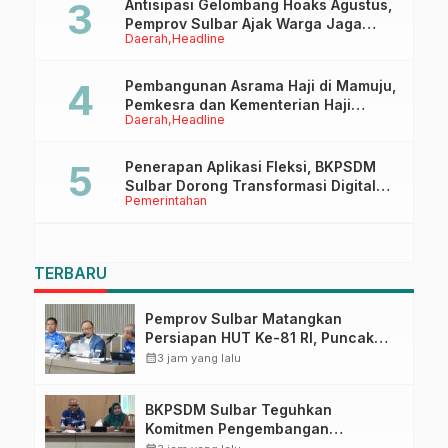
Antisipasi Gelombang Hoaks Agustus,
Pemprov Sulbar Ajak Warga Jaga
Daerah
Headline
Ruang Digital
Pembangunan Asrama Haji di Mamuju,
Pemkesra dan Kementerian Haji
Daerah
Headline
Sulbar Tinjau Lokasi
Penerapan Aplikasi Fleksi, BKPSDM
Sulbar Dorong Transformasi Digital
Pemerintahan
Sistem Kehadiran ASN
TERBARU
Pemprov Sulbar Matangkan
Persiapan HUT Ke-81 RI, Puncak
Upacara di Lapangan Ahmad
calendar_month
3 jam yang lalu
Kirang
BKPSDM Sulbar Teguhkan
Komitmen Pengembangan
Kompetensi ASN melalui