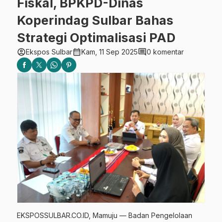
Fiskal, BPKPD-Dinas
Koperindag Sulbar Bahas
Strategi Optimalisasi PAD
account_circle
calendar_month
comment
Ekspos Sulbar
Kam, 11 Sep 2025
0 komentar
EKSPOSSULBAR.CO.ID, Mamuju — Badan Pengelolaan