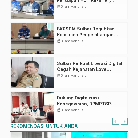
Persiapan HUT Ke-81 RI,
Puncak Upacara di Lapangan
calendar_month
3 jam yang lalu
Ahmad Kirang
BKPSDM Sulbar Teguhkan
Komitmen Pengembangan
Kompetensi ASN melalui
calendar_month
3 jam yang lalu
Penandatanganan Perjanjian
Tugas Belajar 2026
Sulbar Perkuat Literasi Digital
Cegah Kejahatan Love
Scamming
calendar_month
3 jam yang lalu
Dukung Digitalisasi
Kepegawaian, DPMPTSP
Sulbar Siap Terapkan Aplikasi
calendar_month
3 jam yang lalu
FLEKSI ASN
REKOMENDASI UNTUK ANDA