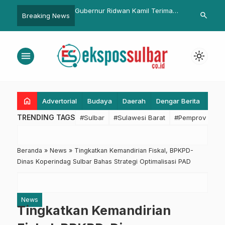
lbar Gelar Pelatihan
Gubernur Ridwan Kamil Terima
Anak Bawah 
search
Breaking News
ra Daring, Siapkan
Putri Indonesia di Gedung Pakuan
Human Traffi
pi Tantangan
n Barang/Jasa
menu
light_mode
home
Advertorial
Budaya
Daerah
Dengar Berita
Eko
TRENDING TAGS
#Sulbar
#Sulawesi Barat
#Pemprov Sulba
Beranda
»
News
»
Tingkatkan Kemandirian Fiskal, BPKPD-
Dinas Koperindag Sulbar Bahas Strategi Optimalisasi PAD
News
Tingkatkan Kemandirian