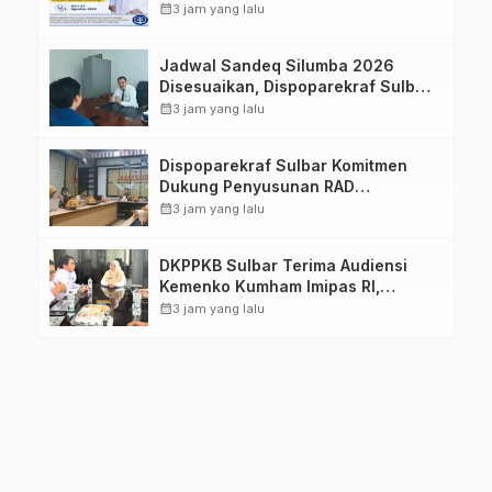
Imelda, Sp.Rad
calendar_month
3 jam yang lalu
Jadwal Sandeq Silumba 2026
Disesuaikan, Dispoparekraf Sulbar
Pastikan Persiapan Tetap
calendar_month
3 jam yang lalu
Dimatangkan
Dispoparekraf Sulbar Komitmen
Dukung Penyusunan RAD
TPB/SDGs Sulawesi Barat
calendar_month
3 jam yang lalu
DKPPKB Sulbar Terima Audiensi
Kemenko Kumham Imipas RI,
Perkuat Pelayanan Kesehatan bagi
calendar_month
3 jam yang lalu
Kelompok Rentan