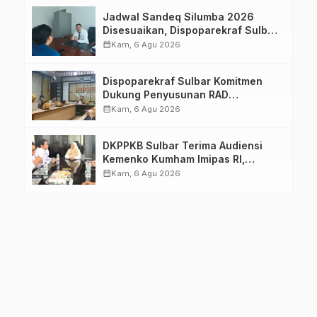
Jadwal Sandeq Silumba 2026
Disesuaikan, Dispoparekraf Sulbar
Pastikan Persiapan Tetap
calendar_month
Kam, 6 Agu 2026
Dimatangkan
Dispoparekraf Sulbar Komitmen
Dukung Penyusunan RAD
TPB/SDGs Sulawesi Barat
calendar_month
Kam, 6 Agu 2026
DKPPKB Sulbar Terima Audiensi
Kemenko Kumham Imipas RI,
Perkuat Pelayanan Kesehatan bagi
calendar_month
Kam, 6 Agu 2026
Kelompok Rentan