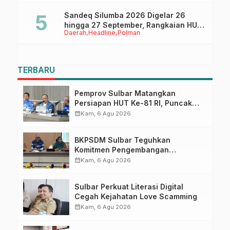
Sandeq Silumba 2026 Digelar 26
hingga 27 September, Rangkaian HUT
Daerah
Headline
Polman
Sulbar
TERBARU
Pemprov Sulbar Matangkan
Persiapan HUT Ke-81 RI, Puncak
Upacara di Lapangan Ahmad
calendar_month
Kam, 6 Agu 2026
Kirang
BKPSDM Sulbar Teguhkan
Komitmen Pengembangan
Kompetensi ASN melalui
calendar_month
Kam, 6 Agu 2026
Penandatanganan Perjanjian
Tugas Belajar 2026
Sulbar Perkuat Literasi Digital
Cegah Kejahatan Love Scamming
calendar_month
Kam, 6 Agu 2026