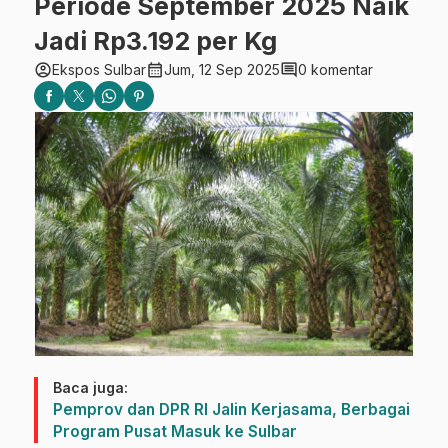
Periode September 2025 Naik
Jadi Rp3.192 per Kg
account_circle
calendar_month
comment
Ekspos Sulbar
Jum, 12 Sep 2025
0 komentar
Baca juga:
Pemprov dan DPR RI Jalin Kerjasama, Berbagai
Program Pusat Masuk ke Sulbar