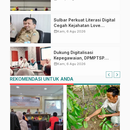
Penandatanganan Perjanjian
Tugas Belajar 2026
Sulbar Perkuat Literasi Digital
Cegah Kejahatan Love
Scamming
calendar_month
Kam, 6 Agu 2026
Dukung Digitalisasi
Kepegawaian, DPMPTSP
Sulbar Siap Terapkan Aplikasi
calendar_month
Kam, 6 Agu 2026
FLEKSI ASN
REKOMENDASI UNTUK ANDA