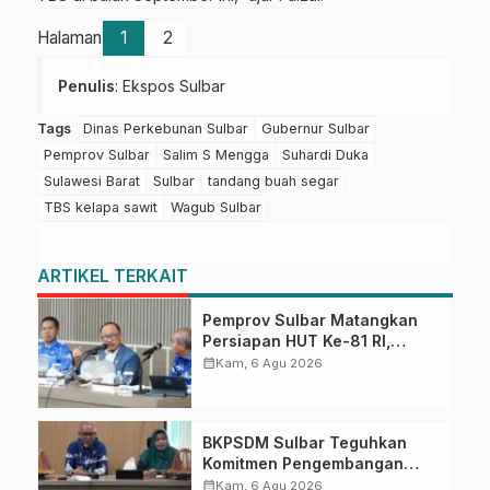
Halaman
1
2
Penulis
: Ekspos Sulbar
Tags
Dinas Perkebunan Sulbar
Gubernur Sulbar
Pemprov Sulbar
Salim S Mengga
Suhardi Duka
Sulawesi Barat
Sulbar
tandang buah segar
TBS kelapa sawit
Wagub Sulbar
ARTIKEL TERKAIT
Pemprov Sulbar Matangkan
Persiapan HUT Ke-81 RI,
Puncak Upacara di Lapangan
calendar_month
Kam, 6 Agu 2026
Ahmad Kirang
BKPSDM Sulbar Teguhkan
Komitmen Pengembangan
Kompetensi ASN melalui
calendar_month
Kam, 6 Agu 2026