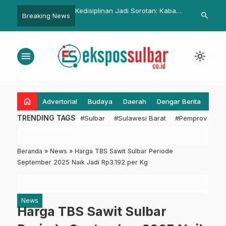
Kedisiplinan Jadi Sorotan: Kabag
Kominfo Sulbar dan KI Sulbar
search
Breaking News
uhan
Persidangan Tekankan
Gencar Sosialisasi KIP, Kini
Pentingnya Tepat Waktu dalam
Sambangi Kabupaten Mamuju
Apel Pagi Sekretariat DPRD Sulbar
Tengah
menu
light_mode
home
Advertorial
Budaya
Daerah
Dengar Berita
Eko
TRENDING TAGS
#Sulbar
#Sulawesi Barat
#Pemprov Sulba
Beranda
»
News
»
Harga TBS Sawit Sulbar Periode
September 2025 Naik Jadi Rp3.192 per Kg
News
Harga TBS Sawit Sulbar