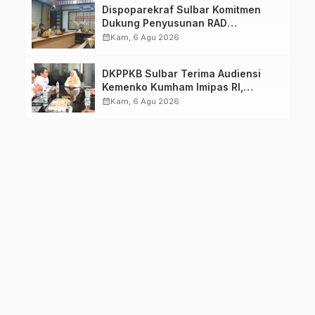
Dispoparekraf Sulbar Komitmen
Dukung Penyusunan RAD
TPB/SDGs Sulawesi Barat
calendar_month
Kam, 6 Agu 2026
DKPPKB Sulbar Terima Audiensi
Kemenko Kumham Imipas RI,
Perkuat Pelayanan Kesehatan bagi
calendar_month
Kam, 6 Agu 2026
Kelompok Rentan