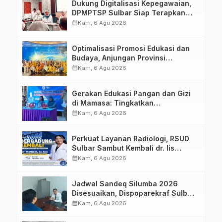
Dukung Digitalisasi Kepegawaian,
DPMPTSP Sulbar Siap Terapkan
Aplikasi FLEKSI ASN
calendar_month
Kam, 6 Agu 2026
Optimalisasi Promosi Edukasi dan
Budaya, Anjungan Provinsi
Sulawesi Barat Perkuat Kolaborasi
calendar_month
Kam, 6 Agu 2026
Strategis Bersama Sky World TMII
Gerakan Edukasi Pangan dan Gizi
di Mamasa: Tingkatkan
Pengetahuan dan Keterampilan
calendar_month
Kam, 6 Agu 2026
Keluarga dalam Pemenuhan Gizi
Perkuat Layanan Radiologi, RSUD
Sulbar Sambut Kembali dr. Iis
Imelda, Sp.Rad
calendar_month
Kam, 6 Agu 2026
Jadwal Sandeq Silumba 2026
Disesuaikan, Dispoparekraf Sulbar
Pastikan Persiapan Tetap
calendar_month
Kam, 6 Agu 2026
Dimatangkan