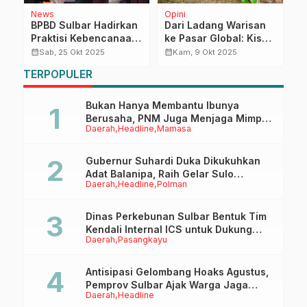
News
Opini
D
BPBD Sulbar Hadirkan
Dari Ladang Warisan
M
Praktisi Kebencanaan
ke Pasar Global: Kisah
G
pada Diskusi Panel
Inspiratif Kopi Kobshii
W
calendar_month
calendar_month
calendar_month
Sab, 25 Okt 2025
Kam, 9 Okt 2025
Evaluasi Akhir
Batui
d
TERPOPULER
Dokumen RPB 2025–
2029
Bukan Hanya Membantu Ibunya
Berusaha, PNM Juga Menjaga Mimpi
Daerah
Headline
Mamasa
Anaknya Untuk Menggapai Cita-Cita
Gubernur Suhardi Duka Dikukuhkan
Adat Balanipa, Raih Gelar Sulo
Daerah
Headline
Polman
Tappidena
Dinas Perkebunan Sulbar Bentuk Tim
Kendali Internal ICS untuk Dukung
Daerah
Pasangkayu
Sertifikasi ISPO Pekebun di
Pasangkayu
Antisipasi Gelombang Hoaks Agustus,
Pemprov Sulbar Ajak Warga Jaga
Daerah
Headline
Ruang Digital