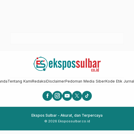
anda
Tentang Kami
Redaksi
Disclaimer
Pedoman Media Siber
Kode Etik Jurnal
Ekspos Sulbar - Akurat, dan Terpercaya
© 2026 Ekspossulbar.co.id