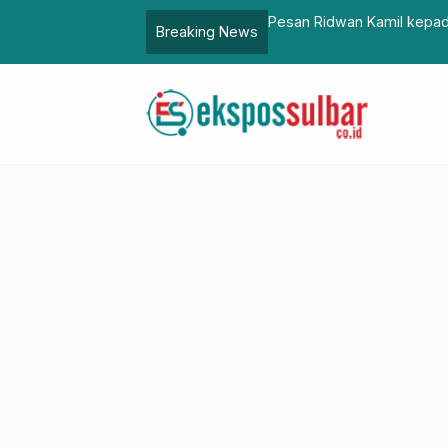
 2 Subang: Kedepankan Persatuan
Pemprov Sulbar Tingkatka
Breaking News
Akademik di Unsulbar