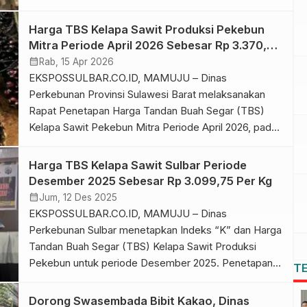
pembinaan dan pendampingan Sertifikasi Indonesian
Sustainable Palm Oil (ISPO) bagi pekebun, Selasa
Harga TBS Kelapa Sawit Produksi Pekebun
(4/8), bertempat di Kantor Kecamatan Duripoku,
Mitra Periode April 2026 Sebesar Rp 3.370,33
Kabupaten Pasangkayu. Kegiatan ini dihadiri oleh
Per Kilogram
calendar_month
Rab, 15 Apr 2026
Kepala Dinas Perkebunan Daerah Provinsi Sulawesi
EKSPOSSULBAR.CO.ID, MAMUJU – Dinas
Barat, Muh. Faizal Thamrin, didampingi […]
Perkebunan Provinsi Sulawesi Barat melaksanakan
Rapat Penetapan Harga Tandan Buah Segar (TBS)
Kelapa Sawit Pekebun Mitra Periode April 2026, pada
Selasa 14 April 2026. Bertempat di Aula Dinas
Perkebunan Provinsi Sulawesi Barat, kegiatan ini
Harga TBS Kelapa Sawit Sulbar Periode
merupakan agenda rutin yang dilaksanakan sebagai
Desember 2025 Sebesar Rp 3.099,75 Per Kg
bentuk koordinasi antara pemerintah daerah, asosiasi
calendar_month
Jum, 12 Des 2025
dan perusahaan kelapa sawit dalam […]
EKSPOSSULBAR.CO.ID, MAMUJU – Dinas
Perkebunan Sulbar menetapkan Indeks “K” dan Harga
Tandan Buah Segar (TBS) Kelapa Sawit Produksi
Pekebun untuk periode Desember 2025. Penetapan
T
tersebut dilakukan dalam rapat resmi yang digelar di
Hotel Berkah, Jl. Soekarno Hatta, Mamuju, pada
Dorong Swasembada Bibit Kakao, Dinas