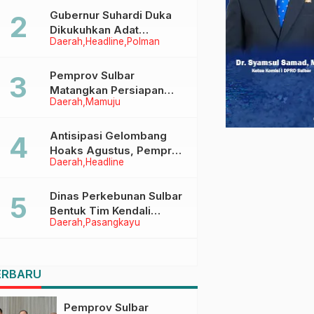
Menggapai Cita-Cita
Gubernur Suhardi Duka
Dikukuhkan Adat
Daerah
Headline
Polman
Balanipa, Raih Gelar Sulo
Tappidena
Pemprov Sulbar
Matangkan Persiapan
Daerah
Mamuju
HUT Ke-81 RI, Puncak
Upacara di Lapangan
Ahmad Kirang
Antisipasi Gelombang
Hoaks Agustus, Pemprov
Daerah
Headline
Sulbar Ajak Warga Jaga
Ruang Digital
Dinas Perkebunan Sulbar
Bentuk Tim Kendali
Daerah
Pasangkayu
Internal ICS untuk Dukung
Sertifikasi ISPO Pekebun
di Pasangkayu
ERBARU
Pemprov Sulbar