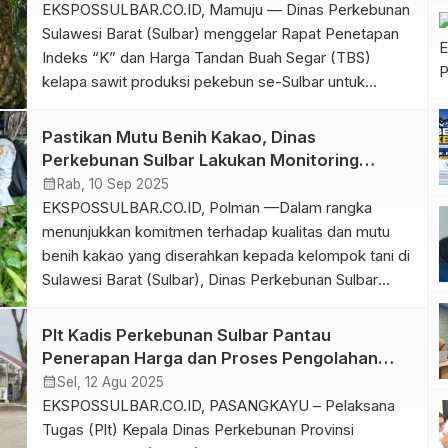
Dinas Perkebunan Sulbar. Kegiatan ini bertujuan
EKSPOSSULBAR.CO.ID, Mamuju — Dinas Perkebunan
mendukung upaya intensifikasi tanaman […]
Sulawesi Barat (Sulbar) menggelar Rapat Penetapan
Indeks “K” dan Harga Tandan Buah Segar (TBS)
kelapa sawit produksi pekebun se-Sulbar untuk
periode September 2025. Kegiatan ini berlangsung di
Hotel Berkah, Jalan Soekarno Hatta, Mamuju, pada
Pastikan Mutu Benih Kakao, Dinas
Kamis (11/09/2025). Rapat dipimpin oleh Plt Kepala
Perkebunan Sulbar Lakukan Monitoring
Dinas Perkebunan Sulbar, Muhammad Faisal Thamrin,
Penyaluran ke Kelompok Tani di Polman
calendar_month
Rab, 10 Sep 2025
didampingi Plt Kepala […]
EKSPOSSULBAR.CO.ID, Polman —Dalam rangka
menunjukkan komitmen terhadap kualitas dan mutu
benih kakao yang diserahkan kepada kelompok tani di
Sulawesi Barat (Sulbar), Dinas Perkebunan Sulbar
bersama Dinas Pertanian dan Pangan Kabupaten
Polewali Mandar (Polman), didampingi Inspektorat
Plt Kadis Perkebunan Sulbar Pantau
Sulbar, melakukan monitoring penyaluran benih kakao
Penerapan Harga dan Proses Pengolahan
di Polman pada Selasa (9/9/2025). Monitoring ini
TBS Kelapa Sawit pada Sejumlah PKS di
calendar_month
Sel, 12 Agu 2025
dilaksanakan di beberapa kelompok tani yang berada
Pasangkayu
EKSPOSSULBAR.CO.ID, PASANGKAYU – Pelaksana
[…]
Tugas (Plt) Kepala Dinas Perkebunan Provinsi