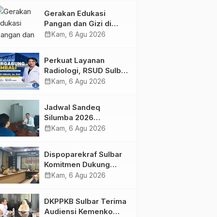
Kolaborasi Strategis
Gerakan Edukasi
Bersama Sky World
Pangan dan Gizi di
TMII
Mamasa: Tingkatkan
calendar_month
Kam, 6 Agu 2026
Pengetahuan dan
Keterampilan Keluarga
Perkuat Layanan
dalam Pemenuhan Gizi
Radiologi, RSUD Sulbar
Sambut Kembali dr. Iis
calendar_month
Kam, 6 Agu 2026
Imelda, Sp.Rad
Jadwal Sandeq
Silumba 2026
Disesuaikan,
calendar_month
Kam, 6 Agu 2026
Dispoparekraf Sulbar
Pastikan Persiapan
Dispoparekraf Sulbar
Tetap Dimatangkan
Komitmen Dukung
Penyusunan RAD
calendar_month
Kam, 6 Agu 2026
TPB/SDGs Sulawesi
Barat
DKPPKB Sulbar Terima
Audiensi Kemenko