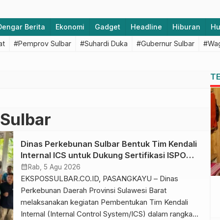
Dengar Berita
Ekonomi
Gadget
Headline
Hiburan
H
at
#Pemprov Sulbar
#Suhardi Duka
#Gubernur Sulbar
#Wag
T
Sulbar
Dinas Perkebunan Sulbar Bentuk Tim Kendali
Internal ICS untuk Dukung Sertifikasi ISPO
Pekebun di Pasangkayu
calendar_month
Rab, 5 Agu 2026
EKSPOSSULBAR.CO.ID, PASANGKAYU – Dinas
Perkebunan Daerah Provinsi Sulawesi Barat
melaksanakan kegiatan Pembentukan Tim Kendali
Internal (Internal Control System/ICS) dalam rangka