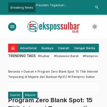
Pangan Murah Pemprov
Presiden Tegaskan
Wagub Sulbar
search
Breaking News
aya Stabilkan Harga di
Pembangunan IKN Harus Selalu
Rembuk Akba
njakan Pangan
Perhatikan Lingkungan
Persatuan P
Balanipa
menu
light_mode
home
Advertorial
Budaya
Daerah
Dengar Berita
Eko
TRENDING TAGS
#Sulbar
#Sulawesi Barat
#Pemprov Sulba
Beranda
»
Daerah
»
Program Zero Blank Spot: 15 Titik Internet
Terpasang di Majene dari Bantuan Rp31,1 M Pemprov Sulbar
Daerah
Majene
Program Zero Blank Spot: 15