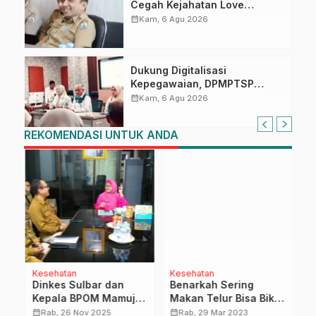
Cegah Kejahatan Love
Scamming
calendar_month
Kam, 6 Agu 2026
Dukung Digitalisasi
Kepegawaian, DPMPTSP
Sulbar Siap Terapkan Aplikasi
calendar_month
Kam, 6 Agu 2026
FLEKSI ASN
REKOMENDASI UNTUK ANDA
Kesehatan
Kesehatan
H
Dinkes Sulbar dan
Benarkah Sering
H
n
Kepala BPOM Mamuju
Makan Telur Bisa Bikin
H
Perkuat Koordinasi
Kolesterol Tinggi? Cek
W
calendar_month
calendar_month
calendar_month
Rab, 26 Nov 2025
Rab, 29 Mar 2023