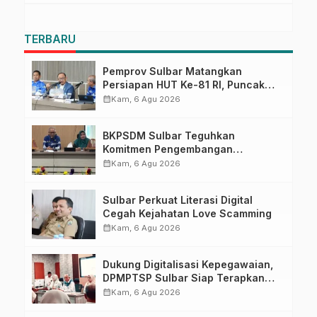
TERBARU
Pemprov Sulbar Matangkan
Persiapan HUT Ke-81 RI, Puncak
Upacara di Lapangan Ahmad
calendar_month
Kam, 6 Agu 2026
Kirang
BKPSDM Sulbar Teguhkan
Komitmen Pengembangan
Kompetensi ASN melalui
calendar_month
Kam, 6 Agu 2026
Penandatanganan Perjanjian
Tugas Belajar 2026
Sulbar Perkuat Literasi Digital
Cegah Kejahatan Love Scamming
calendar_month
Kam, 6 Agu 2026
Dukung Digitalisasi Kepegawaian,
DPMPTSP Sulbar Siap Terapkan
Aplikasi FLEKSI ASN
calendar_month
Kam, 6 Agu 2026