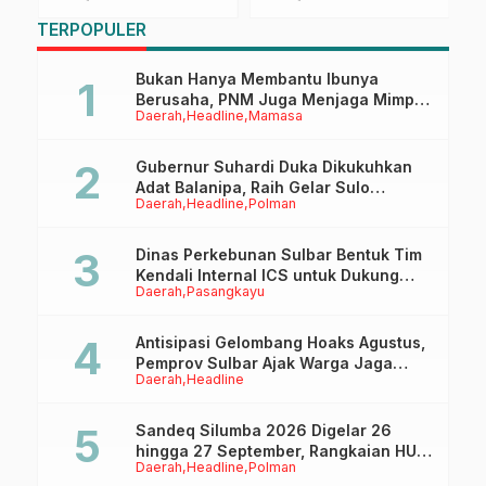
h
Pengawasan Obat,
Faktanya
W
TERPOPULER
RD
Resistensi Antibiotik,
B
dan MBG
H
Bukan Hanya Membantu Ibunya
Berusaha, PNM Juga Menjaga Mimpi
Daerah
Headline
Mamasa
Anaknya Untuk Menggapai Cita-Cita
Gubernur Suhardi Duka Dikukuhkan
Adat Balanipa, Raih Gelar Sulo
Daerah
Headline
Polman
Tappidena
Dinas Perkebunan Sulbar Bentuk Tim
Kendali Internal ICS untuk Dukung
Daerah
Pasangkayu
Sertifikasi ISPO Pekebun di
Pasangkayu
Antisipasi Gelombang Hoaks Agustus,
Pemprov Sulbar Ajak Warga Jaga
Daerah
Headline
Ruang Digital
Sandeq Silumba 2026 Digelar 26
hingga 27 September, Rangkaian HUT
Daerah
Headline
Polman
Sulbar