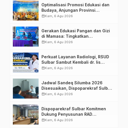
Optimalisasi Promosi Edukasi dan
Budaya, Anjungan Provinsi
Sulawesi Barat Perkuat Kolaborasi
calendar_month
Kam, 6 Agu 2026
Strategis Bersama Sky World TMII
Gerakan Edukasi Pangan dan Gizi
di Mamasa: Tingkatkan
Pengetahuan dan Keterampilan
calendar_month
Kam, 6 Agu 2026
Keluarga dalam Pemenuhan Gizi
Perkuat Layanan Radiologi, RSUD
Sulbar Sambut Kembali dr. Iis
Imelda, Sp.Rad
calendar_month
Kam, 6 Agu 2026
Jadwal Sandeq Silumba 2026
Disesuaikan, Dispoparekraf Sulbar
Pastikan Persiapan Tetap
calendar_month
Kam, 6 Agu 2026
Dimatangkan
Dispoparekraf Sulbar Komitmen
Dukung Penyusunan RAD
TPB/SDGs Sulawesi Barat
calendar_month
Kam, 6 Agu 2026