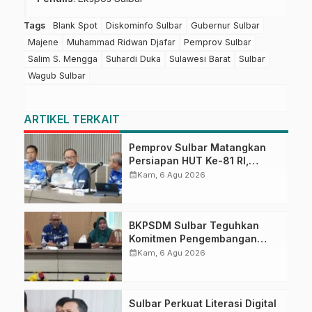
Tags
Blank Spot
Diskominfo Sulbar
Gubernur Sulbar
Majene
Muhammad Ridwan Djafar
Pemprov Sulbar
Salim S. Mengga
Suhardi Duka
Sulawesi Barat
Sulbar
Wagub Sulbar
ARTIKEL TERKAIT
Pemprov Sulbar Matangkan
Persiapan HUT Ke-81 RI,
Puncak Upacara di Lapangan
calendar_month
Kam, 6 Agu 2026
Ahmad Kirang
BKPSDM Sulbar Teguhkan
Komitmen Pengembangan
Kompetensi ASN melalui
calendar_month
Kam, 6 Agu 2026
Penandatanganan Perjanjian
Tugas Belajar 2026
Sulbar Perkuat Literasi Digital