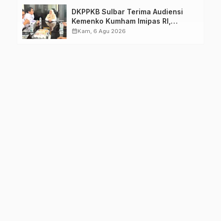
DKPPKB Sulbar Terima Audiensi
Kemenko Kumham Imipas RI,
Perkuat Pelayanan Kesehatan bagi
calendar_month
Kam, 6 Agu 2026
Kelompok Rentan