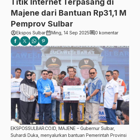
Titik Internet Terpasang di
Majene dari Bantuan Rp31,1 M
Pemprov Sulbar
account_circle
calendar_month
comment
Ekspos Sulbar
Ming, 14 Sep 2025
0 komentar
EKSPOSSULBAR.CO.ID, MAJENE – Gubernur Sulbar,
Suhardi Duka, menyalurkan bantuan Pemerintah Provinsi