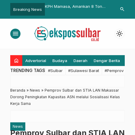
an 8 Ton
Pemkab Pasangkayu
Peringati Har
search
Breaking News
s Tak Berdokumen.
Berangkatkan 203 Atlit Porprov
Pasangkayu 
Masyarakat
menu
light_mode
home
Advertorial
Budaya
Daerah
Dengar Berita
Eko
TRENDING TAGS
#Sulbar
#Sulawesi Barat
#Pemprov Sulba
Beranda
»
News
»
Pemprov Sulbar dan STIA LAN Makassar
Dorong Peningkatan Kapasitas ASN melalui Sosialisasi Kelas
Kerja Sama
News
Pemprov Sulbar dan STIA LAN