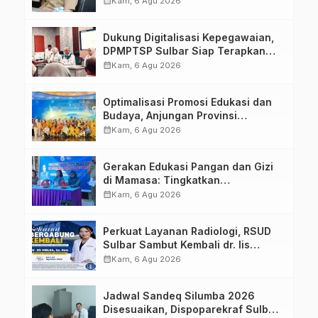
calendar_month
Kam, 6 Agu 2026
Dukung Digitalisasi Kepegawaian,
DPMPTSP Sulbar Siap Terapkan
Aplikasi FLEKSI ASN
calendar_month
Kam, 6 Agu 2026
Optimalisasi Promosi Edukasi dan
Budaya, Anjungan Provinsi
Sulawesi Barat Perkuat Kolaborasi
calendar_month
Kam, 6 Agu 2026
Strategis Bersama Sky World TMII
Gerakan Edukasi Pangan dan Gizi
di Mamasa: Tingkatkan
Pengetahuan dan Keterampilan
calendar_month
Kam, 6 Agu 2026
Keluarga dalam Pemenuhan Gizi
Perkuat Layanan Radiologi, RSUD
Sulbar Sambut Kembali dr. Iis
Imelda, Sp.Rad
calendar_month
Kam, 6 Agu 2026
Jadwal Sandeq Silumba 2026
Disesuaikan, Dispoparekraf Sulbar