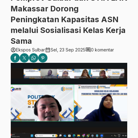
Makassar Dorong
Peningkatan Kapasitas ASN
melalui Sosialisasi Kelas Kerja
Sama
account_circle
calendar_month
comment
Ekspos Sulbar
Sel, 23 Sep 2025
0 komentar