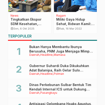
News
Ragam
D
Tingkatkan Ekspor
Miliki Gaya Hidup
A
SDM Kesehatan,
Sehat, Ridwan Kamil:
C
Gubernur Sulbar
Bahaya Generasi
P
calendar_month
calendar_month
calendar_month
Sen, 6 Okt 2025
Rab, 16 Mar 2022
t
Terima Koordinasi
Rebahan
F
TERPOPULER
Persiapan Perawat
untuk Jepang
Bukan Hanya Membantu Ibunya
Berusaha, PNM Juga Menjaga Mimpi
Daerah
Headline
Mamasa
Anaknya Untuk Menggapai Cita-Cita
Gubernur Suhardi Duka Dikukuhkan
Adat Balanipa, Raih Gelar Sulo
Daerah
Headline
Polman
Tappidena
Dinas Perkebunan Sulbar Bentuk Tim
Kendali Internal ICS untuk Dukung
Daerah
Pasangkayu
Sertifikasi ISPO Pekebun di
Pasangkayu
Antisipasi Gelombang Hoaks Agustus,