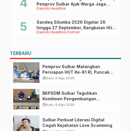
Pemprov Sulbar Ajak Warga Jaga
Daerah
Headline
Ruang Digital
Sandeq Silumba 2026 Digelar 26
hingga 27 September, Rangkaian HUT
Daerah
Headline
Polman
Sulbar
TERBARU
Pemprov Sulbar Matangkan
Persiapan HUT Ke-81 RI, Puncak
Upacara di Lapangan Ahmad
calendar_month
Kam, 6 Agu 2026
Kirang
BKPSDM Sulbar Teguhkan
Komitmen Pengembangan
Kompetensi ASN melalui
calendar_month
Kam, 6 Agu 2026
Penandatanganan Perjanjian
Tugas Belajar 2026
Sulbar Perkuat Literasi Digital
Cegah Kejahatan Love Scamming