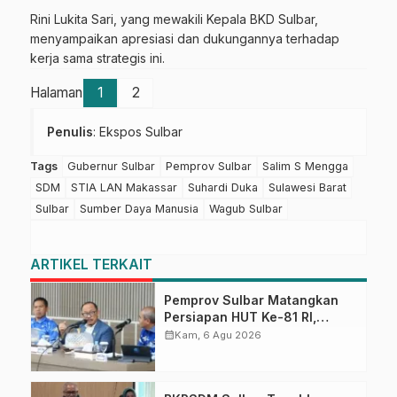
Rini Lukita Sari, yang mewakili Kepala BKD Sulbar,
menyampaikan apresiasi dan dukungannya terhadap
kerja sama strategis ini.
Halaman
1
2
Penulis
: Ekspos Sulbar
Tags
Gubernur Sulbar
Pemprov Sulbar
Salim S Mengga
SDM
STIA LAN Makassar
Suhardi Duka
Sulawesi Barat
Sulbar
Sumber Daya Manusia
Wagub Sulbar
ARTIKEL TERKAIT
Pemprov Sulbar Matangkan
Persiapan HUT Ke-81 RI,
Puncak Upacara di Lapangan
calendar_month
Kam, 6 Agu 2026
Ahmad Kirang