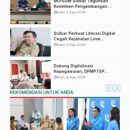
BKPSDM Sulbar Teguhkan
Komitmen Pengembangan
Kompetensi ASN melalui
calendar_month
Kam, 6 Agu 2026
Penandatanganan Perjanjian
Tugas Belajar 2026
Sulbar Perkuat Literasi Digital
Cegah Kejahatan Love
Scamming
calendar_month
Kam, 6 Agu 2026
Dukung Digitalisasi
Kepegawaian, DPMPTSP
Sulbar Siap Terapkan Aplikasi
calendar_month
Kam, 6 Agu 2026
FLEKSI ASN
REKOMENDASI UNTUK ANDA