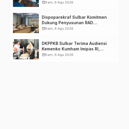
Pastikan Persiapan Tetap
calendar_month
Kam, 6 Agu 2026
Dimatangkan
Dispoparekraf Sulbar Komitmen
Dukung Penyusunan RAD
TPB/SDGs Sulawesi Barat
calendar_month
Kam, 6 Agu 2026
DKPPKB Sulbar Terima Audiensi
Kemenko Kumham Imipas RI,
Perkuat Pelayanan Kesehatan bagi
calendar_month
Kam, 6 Agu 2026
Kelompok Rentan