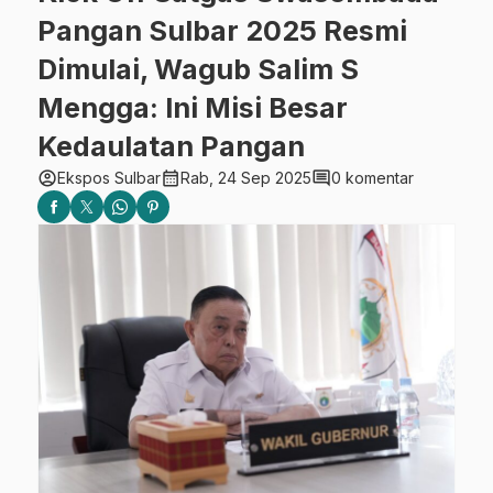
Pangan Sulbar 2025 Resmi
Dimulai, Wagub Salim S
Mengga: Ini Misi Besar
Kedaulatan Pangan
account_circle
calendar_month
comment
Ekspos Sulbar
Rab, 24 Sep 2025
0 komentar