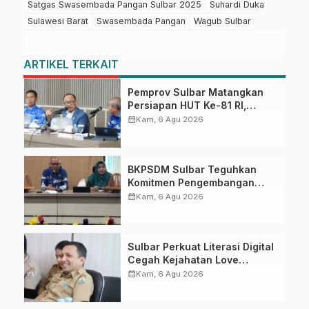
Satgas Swasembada Pangan Sulbar 2025
Suhardi Duka
Sulawesi Barat
Swasembada Pangan
Wagub Sulbar
ARTIKEL TERKAIT
Pemprov Sulbar Matangkan
Persiapan HUT Ke-81 RI,
Puncak Upacara di Lapangan
calendar_month
Kam, 6 Agu 2026
Ahmad Kirang
BKPSDM Sulbar Teguhkan
Komitmen Pengembangan
Kompetensi ASN melalui
calendar_month
Kam, 6 Agu 2026
Penandatanganan Perjanjian
Tugas Belajar 2026
Sulbar Perkuat Literasi Digital
Cegah Kejahatan Love
Scamming
calendar_month
Kam, 6 Agu 2026