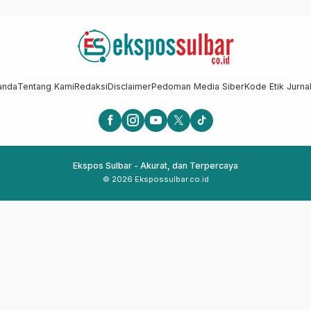
anda
Tentang Kami
Redaksi
Disclaimer
Pedoman Media Siber
Kode Etik Jurnal
Ekspos Sulbar - Akurat, dan Terpercaya
© 2026 Ekspossulbar.co.id