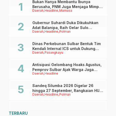
Bukan Hanya Membantu Ibunya
Berusaha, PNM Juga Menjaga Mimpi
Daerah
Headline
Mamasa
Anaknya Untuk Menggapai Cita-Cita
Gubernur Suhardi Duka Dikukuhkan
Adat Balanipa, Raih Gelar Sulo
Daerah
Headline
Polman
Tappidena
Dinas Perkebunan Sulbar Bentuk Tim
Kendali Internal ICS untuk Dukung
Daerah
Pasangkayu
Sertifikasi ISPO Pekebun di
Pasangkayu
Antisipasi Gelombang Hoaks Agustus,
Pemprov Sulbar Ajak Warga Jaga
Daerah
Headline
Ruang Digital
Sandeq Silumba 2026 Digelar 26
hingga 27 September, Rangkaian HUT
Daerah
Headline
Polman
Sulbar
TERBARU