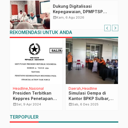
Dukung Digitalisasi
Kepegawaian, DPMPTSP
Sulbar Siap Terapkan Aplikasi
calendar_month
Kam, 6 Agu 2026
FLEKSI ASN
REKOMENDASI UNTUK ANDA
Headline
Nasional
Daerah
Headline
D
Presiden Terbitkan
Simulasi Gempa di
Y
Keppres Penetapan
Kantor BPKP Sulbar,
P
Keanggotaan
BPBD Sulbar Paparkan
A
calendar_month
calendar_month
calendar_month
Sel, 9 Apr 2024
Sab, 6 Des 2025
Indonesia pada
Materi “Teknik
Satgas Anti Pencucian
Segitiga Kehidupan”
TERPOPULER
Uang