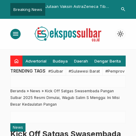
nyak Ikan Terbaik untuk
Jutaan Vaksin AstraZeneca Tiba
Prihatin Kon
search
Breaking News
Kesehatan
di Indonesia, Pemerintah Kejar
Sulbar Baka
Target 2 Juta Suntikan per Hari
Kesejahteraa
dan Pengelol
menu
light_mode
Sulbar
home
Advertorial
Budaya
Daerah
Dengar Berita
Eko
TRENDING TAGS
#Sulbar
#Sulawesi Barat
#Pemprov Sulba
Beranda
»
News
»
Kick Off Satgas Swasembada Pangan
Sulbar 2025 Resmi Dimulai, Wagub Salim S Mengga: Ini Misi
Besar Kedaulatan Pangan
News
Kick Off Satgas Swasembada