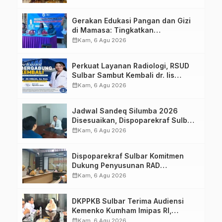
Strategis Bersama Sky World TMII
Gerakan Edukasi Pangan dan Gizi
di Mamasa: Tingkatkan
Pengetahuan dan Keterampilan
calendar_month
Kam, 6 Agu 2026
Keluarga dalam Pemenuhan Gizi
Perkuat Layanan Radiologi, RSUD
Sulbar Sambut Kembali dr. Iis
Imelda, Sp.Rad
calendar_month
Kam, 6 Agu 2026
Jadwal Sandeq Silumba 2026
Disesuaikan, Dispoparekraf Sulbar
Pastikan Persiapan Tetap
calendar_month
Kam, 6 Agu 2026
Dimatangkan
Dispoparekraf Sulbar Komitmen
Dukung Penyusunan RAD
TPB/SDGs Sulawesi Barat
calendar_month
Kam, 6 Agu 2026
DKPPKB Sulbar Terima Audiensi
Kemenko Kumham Imipas RI,
Perkuat Pelayanan Kesehatan bagi
calendar_month
Kam, 6 Agu 2026