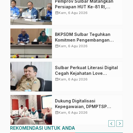
Pemprov Sulbar Matangkan
Persiapan HUT Ke-81 RI,
Puncak Upacara di Lapangan
calendar_month
Kam, 6 Agu 2026
Ahmad Kirang
BKPSDM Sulbar Teguhkan
Komitmen Pengembangan
Kompetensi ASN melalui
calendar_month
Kam, 6 Agu 2026
Penandatanganan Perjanjian
Tugas Belajar 2026
Sulbar Perkuat Literasi Digital
Cegah Kejahatan Love
Scamming
calendar_month
Kam, 6 Agu 2026
Dukung Digitalisasi
Kepegawaian, DPMPTSP
Sulbar Siap Terapkan Aplikasi
calendar_month
Kam, 6 Agu 2026
FLEKSI ASN
REKOMENDASI UNTUK ANDA