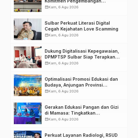
Komitmen Pengembangan
Kompetensi ASN melalui
calendar_month
Kam, 6 Agu 2026
Penandatanganan Perjanjian
Tugas Belajar 2026
Sulbar Perkuat Literasi Digital
Cegah Kejahatan Love Scamming
calendar_month
Kam, 6 Agu 2026
Dukung Digitalisasi Kepegawaian,
DPMPTSP Sulbar Siap Terapkan
Aplikasi FLEKSI ASN
calendar_month
Kam, 6 Agu 2026
Optimalisasi Promosi Edukasi dan
Budaya, Anjungan Provinsi
Sulawesi Barat Perkuat Kolaborasi
calendar_month
Kam, 6 Agu 2026
Strategis Bersama Sky World TMII
Gerakan Edukasi Pangan dan Gizi
di Mamasa: Tingkatkan
Pengetahuan dan Keterampilan
calendar_month
Kam, 6 Agu 2026
Keluarga dalam Pemenuhan Gizi
Perkuat Layanan Radiologi, RSUD