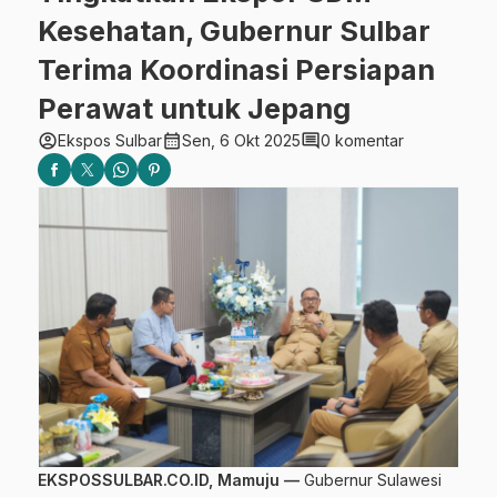
Kesehatan, Gubernur Sulbar
Terima Koordinasi Persiapan
Perawat untuk Jepang
account_circle
calendar_month
comment
Ekspos Sulbar
Sen, 6 Okt 2025
0 komentar
EKSPOSSULBAR.CO.ID, Mamuju —
Gubernur Sulawesi