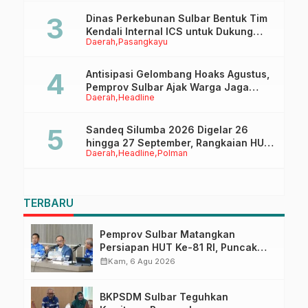
Dinas Perkebunan Sulbar Bentuk Tim
Kendali Internal ICS untuk Dukung
Daerah
Pasangkayu
Sertifikasi ISPO Pekebun di
Pasangkayu
Antisipasi Gelombang Hoaks Agustus,
Pemprov Sulbar Ajak Warga Jaga
Daerah
Headline
Ruang Digital
Sandeq Silumba 2026 Digelar 26
hingga 27 September, Rangkaian HUT
Daerah
Headline
Polman
Sulbar
TERBARU
Pemprov Sulbar Matangkan
Persiapan HUT Ke-81 RI, Puncak
Upacara di Lapangan Ahmad
calendar_month
Kam, 6 Agu 2026
Kirang
BKPSDM Sulbar Teguhkan