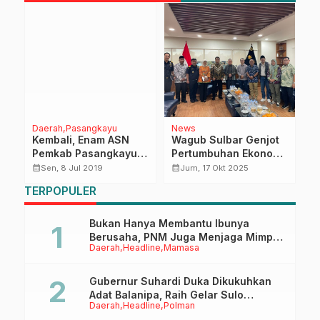
Daerah
Pasangkayu
News
H
Kembali, Enam ASN
Wagub Sulbar Genjot
G
Pemkab Pasangkayu
Pertumbuhan Ekonomi,
D
n
Disidang Disiplin
Bahas Pembentukan
A
calendar_month
calendar_month
calendar_month
Sen, 8 Jul 2019
Jum, 17 Okt 2025
Kantor Bea dan Cukai
P
TERPOPULER
P
Bukan Hanya Membantu Ibunya
Berusaha, PNM Juga Menjaga Mimpi
Daerah
Headline
Mamasa
Anaknya Untuk Menggapai Cita-Cita
Gubernur Suhardi Duka Dikukuhkan
Adat Balanipa, Raih Gelar Sulo
Daerah
Headline
Polman
Tappidena