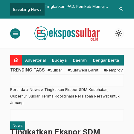
Tingkatkan PAD, Pemkab Mamuju
Capaian MCSP Baru 63 Persen
search
Breaking News
Gunakan M-POS
Pemprov Sulbar Percepat
Langkah Perbaikan Bersama K
asis
menu
light_mode
home
Advertorial
Budaya
Daerah
Dengar Berita
Eko
TRENDING TAGS
#Sulbar
#Sulawesi Barat
#Pemprov Sulba
Beranda
»
News
»
Tingkatkan Ekspor SDM Kesehatan,
Gubernur Sulbar Terima Koordinasi Persiapan Perawat untuk
Jepang
News
Tingkatkan Ekspor SDM