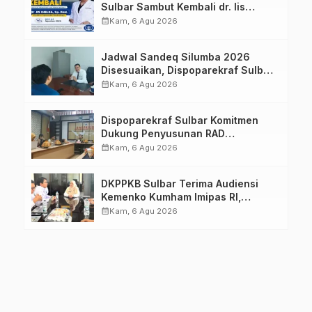
Sulbar Sambut Kembali dr. Iis
Imelda, Sp.Rad
calendar_month
Kam, 6 Agu 2026
Jadwal Sandeq Silumba 2026
Disesuaikan, Dispoparekraf Sulbar
Pastikan Persiapan Tetap
calendar_month
Kam, 6 Agu 2026
Dimatangkan
Dispoparekraf Sulbar Komitmen
Dukung Penyusunan RAD
TPB/SDGs Sulawesi Barat
calendar_month
Kam, 6 Agu 2026
DKPPKB Sulbar Terima Audiensi
Kemenko Kumham Imipas RI,
Perkuat Pelayanan Kesehatan bagi
calendar_month
Kam, 6 Agu 2026
Kelompok Rentan