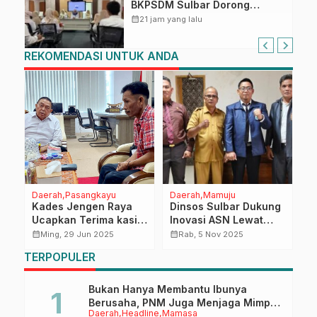
BKPSDM Sulbar Dorong
Transformasi Digital Sistem
calendar_month
21 jam yang lalu
Kehadiran ASN
REKOMENDASI UNTUK ANDA
Daerah
Pasangkayu
Daerah
Mamuju
N
-
Kades Jengen Raya
Dinsos Sulbar Dukung
D
Ucapkan Terima kasih
Inovasi ASN Lewat
P
au
Kepada Wagub Sulbar
Proyek Perubahan
S
calendar_month
calendar_month
calendar_month
Ming, 29 Jun 2025
Rab, 5 Nov 2025
“Implementasi
P
TERPOPULER
Dashboard Pelaporan
B
Organisasi (PESAN)”
b
Bukan Hanya Membantu Ibunya
Berusaha, PNM Juga Menjaga Mimpi
Daerah
Headline
Mamasa
Anaknya Untuk Menggapai Cita-Cita