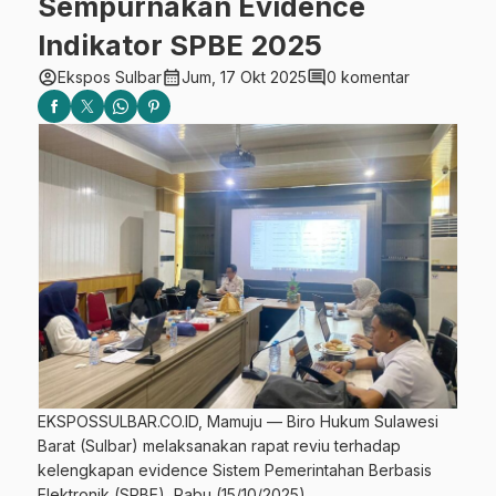
Sempurnakan Evidence
Indikator SPBE 2025
account_circle
calendar_month
comment
Ekspos Sulbar
Jum, 17 Okt 2025
0 komentar
EKSPOSSULBAR.CO.ID, Mamuju — Biro Hukum Sulawesi
Barat (Sulbar) melaksanakan rapat reviu terhadap
kelengkapan evidence Sistem Pemerintahan Berbasis
Elektronik (SPBE), Rabu (15/10/2025).