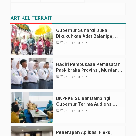
ARTIKEL TERKAIT
Gubernur Suhardi Duka
Dikukuhkan Adat Balanipa,
Raih Gelar Sulo Tappidena
calendar_month
21 jam yang lalu
Hadiri Pembukaan Pemusatan
Paskibraka Provinsi, Murdanil:
Ini Membentuk Karakter
calendar_month
21 jam yang lalu
Hingga Kedisiplinannya
DKPPKB Sulbar Dampingi
Gubernur Terima Audiensi
Kepala Rumah Sakit TK. III
calendar_month
21 jam yang lalu
Punggawa Malolo
Penerapan Aplikasi Fleksi,