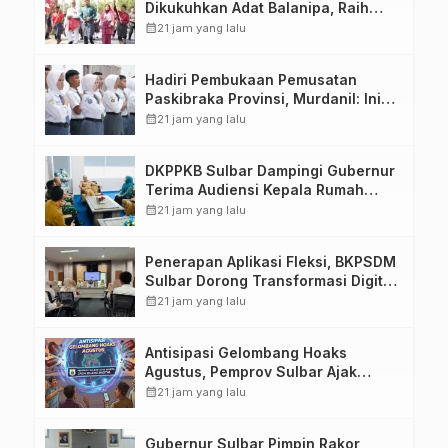
Dikukuhkan Adat Balanipa, Raih
Gelar Sulo Tappidena
calendar_month
21 jam yang lalu
Hadiri Pembukaan Pemusatan
Paskibraka Provinsi, Murdanil: Ini
Membentuk Karakter Hingga
calendar_month
21 jam yang lalu
Kedisiplinannya
DKPPKB Sulbar Dampingi Gubernur
Terima Audiensi Kepala Rumah
Sakit TK. III Punggawa Malolo
calendar_month
21 jam yang lalu
Penerapan Aplikasi Fleksi, BKPSDM
Sulbar Dorong Transformasi Digital
Sistem Kehadiran ASN
calendar_month
21 jam yang lalu
Antisipasi Gelombang Hoaks
Agustus, Pemprov Sulbar Ajak
Warga Jaga Ruang Digital
calendar_month
21 jam yang lalu
Gubernur Sulbar Pimpin Rakor