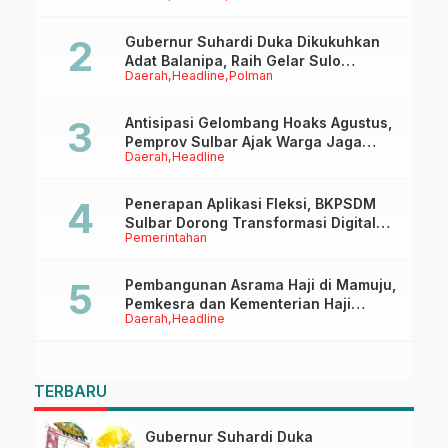
Gubernur Suhardi Duka Dikukuhkan
Adat Balanipa, Raih Gelar Sulo
Daerah
Headline
Polman
Tappidena
Antisipasi Gelombang Hoaks Agustus,
Pemprov Sulbar Ajak Warga Jaga
Daerah
Headline
Ruang Digital
Penerapan Aplikasi Fleksi, BKPSDM
Sulbar Dorong Transformasi Digital
Pemerintahan
Sistem Kehadiran ASN
Pembangunan Asrama Haji di Mamuju,
Pemkesra dan Kementerian Haji
Daerah
Headline
Sulbar Tinjau Lokasi
TERBARU
Gubernur Suhardi Duka