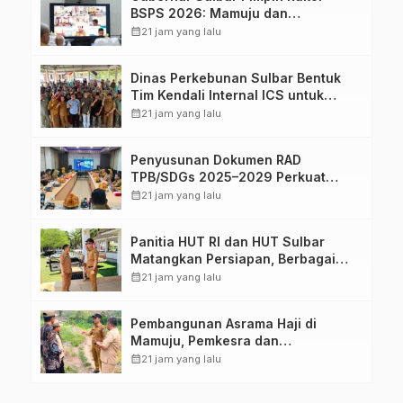
BSPS 2026: Mamuju dan
Pasangkayu Masih Nol Realisasi
calendar_month
21 jam yang lalu
dari Kuota 5.250 Unit
Dinas Perkebunan Sulbar Bentuk
Tim Kendali Internal ICS untuk
Dukung Sertifikasi ISPO Pekebun di
calendar_month
21 jam yang lalu
Pasangkayu
Penyusunan Dokumen RAD
TPB/SDGs 2025–2029 Perkuat
Arah Pembangunan Berkelanjutan
calendar_month
21 jam yang lalu
Sulawesi Barat
Panitia HUT RI dan HUT Sulbar
Matangkan Persiapan, Berbagai
Lomba Akan Dilaksanakan Pemprov
calendar_month
21 jam yang lalu
Sulbar
Pembangunan Asrama Haji di
Mamuju, Pemkesra dan
Kementerian Haji Sulbar Tinjau
calendar_month
21 jam yang lalu
Lokasi