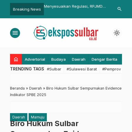
ikan Regulasi, RPJMD
Kadis PUPR Surya Yuliawan
MTQ ke VIII 
search
Breaking News
1 Pemkab Pasangkayu
Apresiasi Aplikasi SDK3, Inovasi
Pasangkayu
Keselamatan Kerja Dunia
Konstruksi di Sulbar
menu
light_mode
home
Advertorial
Budaya
Daerah
Dengar Berita
Eko
TRENDING TAGS
#Sulbar
#Sulawesi Barat
#Pemprov Sulba
Beranda
»
Daerah
»
Biro Hukum Sulbar Sempurnakan Evidence
Indikator SPBE 2025
Daerah
Mamuju
Biro Hukum Sulbar