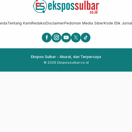
anda
Tentang Kami
Redaksi
Disclaimer
Pedoman Media Siber
Kode Etik Jurnal
Ekspos Sulbar - Akurat, dan Terpercaya
© 2026 Ekspossulbar.co.id