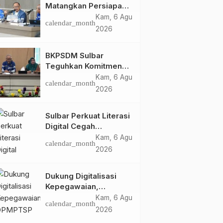
Matangkan Persiapan
HUT Ke-81 RI, Puncak
Kam, 6 Agu
calendar_month
Upacara di Lapangan
2026
Ahmad Kirang
BKPSDM Sulbar
Teguhkan Komitmen
Pengembangan
Kam, 6 Agu
calendar_month
Kompetensi ASN
2026
melalui
Penandatanganan
Sulbar Perkuat Literasi
Perjanjian Tugas
Digital Cegah
Belajar 2026
Kejahatan Love
Kam, 6 Agu
calendar_month
Scamming
2026
Dukung Digitalisasi
Kepegawaian,
DPMPTSP Sulbar Siap
Kam, 6 Agu
calendar_month
Terapkan Aplikasi
2026
FLEKSI ASN