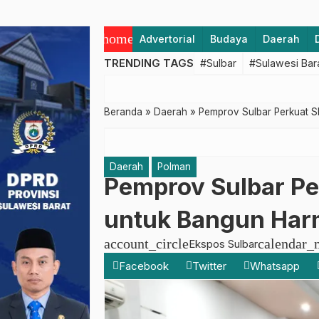
home
Advertorial
Budaya
Daerah
TRENDING TAGS
#Sulbar
#Sulawesi Bar
Beranda
»
Daerah
»
Pemprov Sulbar Perkuat 
Daerah
Polman
Pemprov Sulbar P
untuk Bangun Harm
account_circle
calendar_
Ekspos Sulbar
Facebook
Twitter
Whatsapp