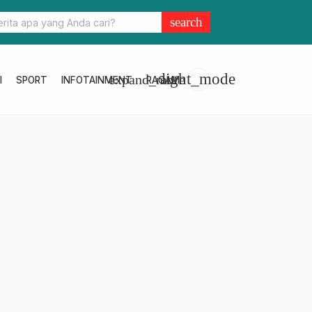
lbar Matangkan Persiapan Jelang MTQ KORPRI Nasional
search
light_mode
expand_more
I
SPORT
INFOTAINMENT
RAGAM