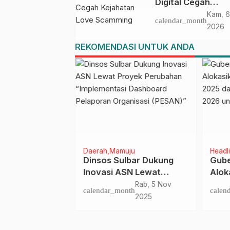
Digital Cegah
Kejahatan Love
Kam, 6
calendar_month
Scamming
2026
REKOMENDASI UNTUK ANDA
asa
Daerah
Mamuju
Headl
erancam
Dinsos Sulbar Dukung
Gube
rov III Sulbar
Inovasi ASN Lewat
Alok
Proyek Perubahan
Rp73
Kam, 1 Nov
Rab, 5 Nov
nth
calendar_month
calen
“Implementasi
Renc
2018
2025
Dashboard Pelaporan
untu
Organisasi (PESAN)”
Mam