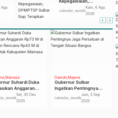
Kepegawaian,
Belajar 2026
DPMPTSP Sulbar Siap
 Agu
Kam, 6 Agu
calendar_month
Terapkan Aplikasi
2026
FLEKSI ASN
ine
Mamasa
Daerah
Majene
rnur Suhardi Duka
Gubernur Sulbar
asikan Anggaran
Ingatkan Pentingnya
 M di 2025 dan
Jaga Persatuan di
Sel, 30 Des
Jum, 5 Sep
dar_month
calendar_month
ana Rp43 M di 2026
Tengah Situasi Bangsa
2025
2025
k Kabupaten
asa