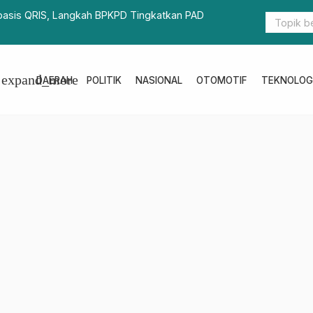
an Tiga Tersangka Kasus Sewa Ekskavator di DKP
Kafilah Su
expand_more
DAERAH
POLITIK
NASIONAL
OTOMOTIF
TEKNOLOG