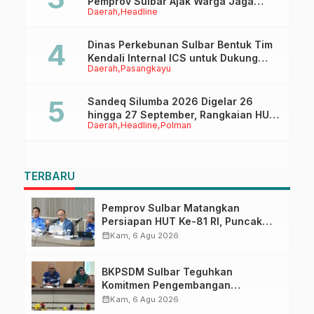
Pemprov Sulbar Ajak Warga Jaga
Daerah
Headline
Ruang Digital
Dinas Perkebunan Sulbar Bentuk Tim
Kendali Internal ICS untuk Dukung
Daerah
Pasangkayu
Sertifikasi ISPO Pekebun di
Pasangkayu
Sandeq Silumba 2026 Digelar 26
hingga 27 September, Rangkaian HUT
Daerah
Headline
Polman
Sulbar
TERBARU
Pemprov Sulbar Matangkan
Persiapan HUT Ke-81 RI, Puncak
Upacara di Lapangan Ahmad
calendar_month
Kam, 6 Agu 2026
Kirang
BKPSDM Sulbar Teguhkan
Komitmen Pengembangan
Kompetensi ASN melalui
calendar_month
Kam, 6 Agu 2026
Penandatanganan Perjanjian