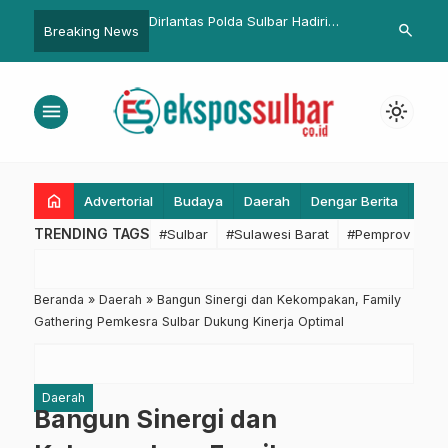
Polda Sulbar Hadiri
Dinkes Sulbar Gelar Rakortek
Polresta Mam
search
Breaking News
di Jakarta, Tegaskan
Perencanaan 2024, Perkuat
Warga yang T
Wujudkan Astacita
Sinergitas Provinsi dan
Akibat Lump
lamatan Masyarakat
Kabupaten
menu
light_mode
home
Advertorial
Budaya
Daerah
Dengar Berita
Eko
TRENDING TAGS
#Sulbar
#Sulawesi Barat
#Pemprov Sulba
Beranda
»
Daerah
»
Bangun Sinergi dan Kekompakan, Family
Gathering Pemkesra Sulbar Dukung Kinerja Optimal
Daerah
Bangun Sinergi dan