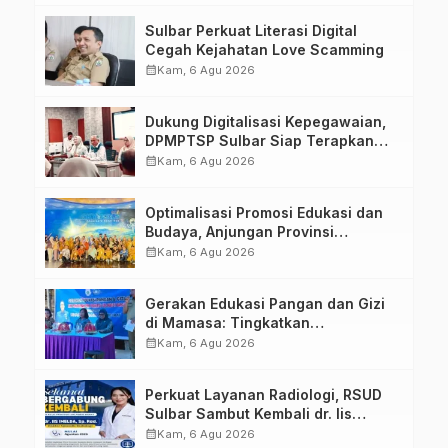
Tugas Belajar 2026
Sulbar Perkuat Literasi Digital
Cegah Kejahatan Love Scamming
calendar_month
Kam, 6 Agu 2026
Dukung Digitalisasi Kepegawaian,
DPMPTSP Sulbar Siap Terapkan
Aplikasi FLEKSI ASN
calendar_month
Kam, 6 Agu 2026
Optimalisasi Promosi Edukasi dan
Budaya, Anjungan Provinsi
Sulawesi Barat Perkuat Kolaborasi
calendar_month
Kam, 6 Agu 2026
Strategis Bersama Sky World TMII
Gerakan Edukasi Pangan dan Gizi
di Mamasa: Tingkatkan
Pengetahuan dan Keterampilan
calendar_month
Kam, 6 Agu 2026
Keluarga dalam Pemenuhan Gizi
Perkuat Layanan Radiologi, RSUD
Sulbar Sambut Kembali dr. Iis
Imelda, Sp.Rad
calendar_month
Kam, 6 Agu 2026