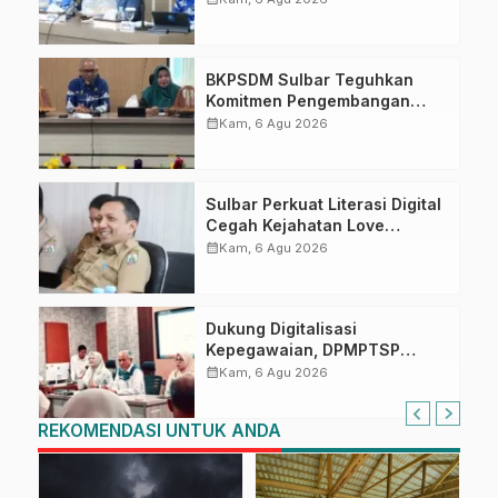
Ahmad Kirang
BKPSDM Sulbar Teguhkan
Komitmen Pengembangan
Kompetensi ASN melalui
calendar_month
Kam, 6 Agu 2026
Penandatanganan Perjanjian
Tugas Belajar 2026
Sulbar Perkuat Literasi Digital
Cegah Kejahatan Love
Scamming
calendar_month
Kam, 6 Agu 2026
Dukung Digitalisasi
Kepegawaian, DPMPTSP
Sulbar Siap Terapkan Aplikasi
calendar_month
Kam, 6 Agu 2026
FLEKSI ASN
REKOMENDASI UNTUK ANDA