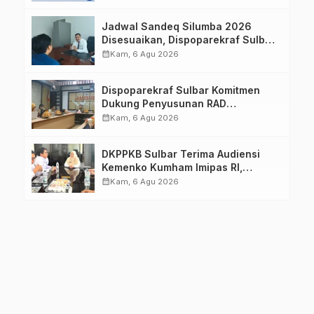
Jadwal Sandeq Silumba 2026
Disesuaikan, Dispoparekraf Sulbar
Pastikan Persiapan Tetap
calendar_month
Kam, 6 Agu 2026
Dimatangkan
Dispoparekraf Sulbar Komitmen
Dukung Penyusunan RAD
TPB/SDGs Sulawesi Barat
calendar_month
Kam, 6 Agu 2026
DKPPKB Sulbar Terima Audiensi
Kemenko Kumham Imipas RI,
Perkuat Pelayanan Kesehatan bagi
calendar_month
Kam, 6 Agu 2026
Kelompok Rentan