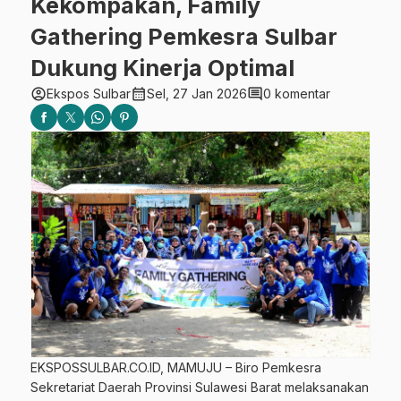
Kekompakan, Family
Gathering Pemkesra Sulbar
Dukung Kinerja Optimal
account_circle
calendar_month
comment
Ekspos Sulbar
Sel, 27 Jan 2026
0 komentar
EKSPOSSULBAR.CO.ID, MAMUJU – Biro Pemkesra
Sekretariat Daerah Provinsi Sulawesi Barat melaksanakan