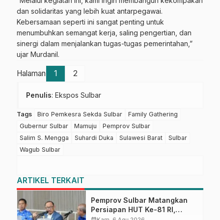
“Melalui kegiatan ini, kami ingin membangun kekompakan
dan solidaritas yang lebih kuat antarpegawai.
Kebersamaan seperti ini sangat penting untuk
menumbuhkan semangat kerja, saling pengertian, dan
sinergi dalam menjalankan tugas-tugas pemerintahan,”
ujar Murdanil.
Halaman
1
2
Penulis
: Ekspos Sulbar
Tags
Biro Pemkesra Sekda Sulbar
Family Gathering
Gubernur Sulbar
Mamuju
Pemprov Sulbar
Salim S. Mengga
Suhardi Duka
Sulawesi Barat
Sulbar
Wagub Sulbar
ARTIKEL TERKAIT
Pemprov Sulbar Matangkan
Persiapan HUT Ke-81 RI,
Puncak Upacara di Lapangan
calendar_month
Kam, 6 Agu 2026