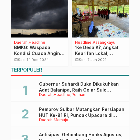
Daerah
Headline
Headline
Pasangkayu
O
as
BMKG: Waspada
‘Ke Desa Ki’, Angkat
K
ov
Kondisi Cuaca Angin
Kearifan Lokal,
P
Kencang dan Hujan
Bumikan Informasi
1
calendar_month
calendar_month
calendar_month
Sab, 14 Des 2024
Sen, 7 Jun 2021
Lebat di Sulbar
T
TERPOPULER
Gubernur Suhardi Duka Dikukuhkan
Adat Balanipa, Raih Gelar Sulo
Daerah
Headline
Polman
Tappidena
Pemprov Sulbar Matangkan Persiapan
HUT Ke-81 RI, Puncak Upacara di
Daerah
Mamuju
Lapangan Ahmad Kirang
Antisipasi Gelombang Hoaks Agustus,