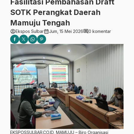
Fasilitasi Pembahasan Draft
SOTK Perangkat Daerah
Mamuju Tengah
account_circle
calendar_month
comment
Ekspos Sulbar
Jum, 15 Mei 2026
0 komentar
EKSPOSSULBAR.CO.ID, MAMUJU – Biro Organisasi