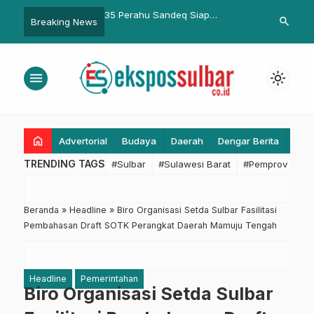
r Tinjau Pendidikan di
35 Perahu Sandeq Siap
Gubernur Sul
search
Breaking News
ntuk Perencanaan
Sukseskan Festival Sandeq 2022
Pembibitan 
pan
Dinas Ketapa
ke Masyarak
menu
light_mode
home
Advertorial
Budaya
Daerah
Dengar Berita
Eko
TRENDING TAGS
#Sulbar
#Sulawesi Barat
#Pemprov Sulba
Beranda
»
Headline
»
Biro Organisasi Setda Sulbar Fasilitasi
Pembahasan Draft SOTK Perangkat Daerah Mamuju Tengah
Headline
Pemerintahan
Biro Organisasi Setda Sulbar