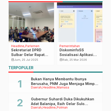
Headline
Parlemen
Pemerintahan
D
i
Sekretariat DPRD
DiskominfoSS
R
ri
Sulbar Gelar Rapat
Sosialisasi Aplikasi
P
g
Perkenalan Sekwan,
ASN Digital: Mudahkan
S
calendar_month
calendar_month
calendar_month
Jum, 25 Jul 2025
Rab, 25 Mar 2026
Fokus pada
Kinerja OPD
K
TERPOPULER
Peningkatan Nilai
SPBE
Bukan Hanya Membantu Ibunya
Berusaha, PNM Juga Menjaga Mimpi
Daerah
Headline
Mamasa
Anaknya Untuk Menggapai Cita-Cita
Gubernur Suhardi Duka Dikukuhkan
Adat Balanipa, Raih Gelar Sulo
Daerah
Headline
Polman
Tappidena