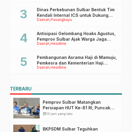
Dinas Perkebunan Sulbar Bentuk Tim
Kendali Internal ICS untuk Dukung
Daerah
Pasangkayu
Sertifikasi ISPO Pekebun di
Pasangkayu
Antisipasi Gelombang Hoaks Agustus,
Pemprov Sulbar Ajak Warga Jaga
Daerah
Headline
Ruang Digital
Pembangunan Asrama Haji di Mamuju,
Pemkesra dan Kementerian Haji
Daerah
Headline
Sulbar Tinjau Lokasi
TERBARU
Pemprov Sulbar Matangkan
Persiapan HUT Ke-81 RI, Puncak
Upacara di Lapangan Ahmad
calendar_month
13 jam yang lalu
Kirang
BKPSDM Sulbar Teguhkan