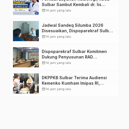
Sulbar Sambut Kembali dr. Iis
Imelda, Sp.Rad
calendar_month
14 jam yang lalu
Jadwal Sandeq Silumba 2026
Disesuaikan, Dispoparekraf Sulbar
Pastikan Persiapan Tetap
calendar_month
14 jam yang lalu
Dimatangkan
Dispoparekraf Sulbar Komitmen
Dukung Penyusunan RAD
TPB/SDGs Sulawesi Barat
calendar_month
14 jam yang lalu
DKPPKB Sulbar Terima Audiensi
Kemenko Kumham Imipas RI,
Perkuat Pelayanan Kesehatan bagi
calendar_month
14 jam yang lalu
Kelompok Rentan