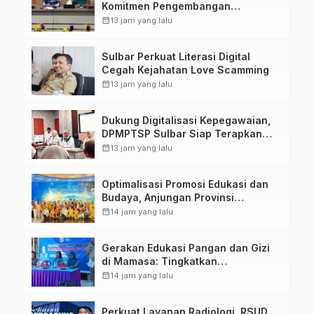
Komitmen Pengembangan
Kompetensi ASN melalui
calendar_month
13 jam yang lalu
Penandatanganan Perjanjian
Tugas Belajar 2026
Sulbar Perkuat Literasi Digital
Cegah Kejahatan Love Scamming
calendar_month
13 jam yang lalu
Dukung Digitalisasi Kepegawaian,
DPMPTSP Sulbar Siap Terapkan
Aplikasi FLEKSI ASN
calendar_month
13 jam yang lalu
Optimalisasi Promosi Edukasi dan
Budaya, Anjungan Provinsi
Sulawesi Barat Perkuat Kolaborasi
calendar_month
14 jam yang lalu
Strategis Bersama Sky World TMII
Gerakan Edukasi Pangan dan Gizi
di Mamasa: Tingkatkan
Pengetahuan dan Keterampilan
calendar_month
14 jam yang lalu
Keluarga dalam Pemenuhan Gizi
Perkuat Layanan Radiologi, RSUD