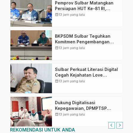
Pemprov Sulbar Matangkan
Persiapan HUT Ke-81 RI,
Puncak Upacara di Lapangan
calendar_month
13 jam yang lalu
Ahmad Kirang
BKPSDM Sulbar Teguhkan
Komitmen Pengembangan
Kompetensi ASN melalui
calendar_month
13 jam yang lalu
Penandatanganan Perjanjian
Tugas Belajar 2026
Sulbar Perkuat Literasi Digital
Cegah Kejahatan Love
Scamming
calendar_month
13 jam yang lalu
Dukung Digitalisasi
Kepegawaian, DPMPTSP
Sulbar Siap Terapkan Aplikasi
calendar_month
13 jam yang lalu
FLEKSI ASN
REKOMENDASI UNTUK ANDA