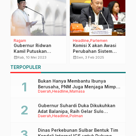
Ragam
Headline
Parlemen
D
a
Gubernur Ridwan
Komisi X akan Awasi
R
Kamil Putuskan
Perubahan Sistem
K
Perluasan TPA
Penerimaan Murid
H
calendar_month
calendar_month
calendar_month
Rab, 10 Mei 2023
Sen, 3 Feb 2025
Sarimukti
Baru dari Zonasi ke
H
TERPOPULER
Domisili
Bukan Hanya Membantu Ibunya
Berusaha, PNM Juga Menjaga Mimpi
Daerah
Headline
Mamasa
Anaknya Untuk Menggapai Cita-Cita
Gubernur Suhardi Duka Dikukuhkan
Adat Balanipa, Raih Gelar Sulo
Daerah
Headline
Polman
Tappidena
Dinas Perkebunan Sulbar Bentuk Tim
Kendali Internal ICS untuk Dukung