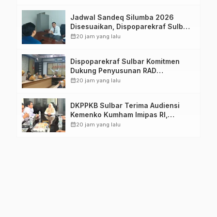
Jadwal Sandeq Silumba 2026
Disesuaikan, Dispoparekraf Sulbar
Pastikan Persiapan Tetap
calendar_month
20 jam yang lalu
Dimatangkan
Dispoparekraf Sulbar Komitmen
Dukung Penyusunan RAD
TPB/SDGs Sulawesi Barat
calendar_month
20 jam yang lalu
DKPPKB Sulbar Terima Audiensi
Kemenko Kumham Imipas RI,
Perkuat Pelayanan Kesehatan bagi
calendar_month
20 jam yang lalu
Kelompok Rentan