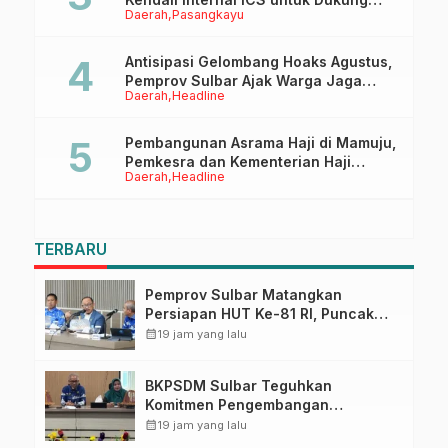
Daerah
Pasangkayu
Sertifikasi ISPO Pekebun di
Pasangkayu
Antisipasi Gelombang Hoaks Agustus,
Pemprov Sulbar Ajak Warga Jaga
Daerah
Headline
Ruang Digital
Pembangunan Asrama Haji di Mamuju,
Pemkesra dan Kementerian Haji
Daerah
Headline
Sulbar Tinjau Lokasi
TERBARU
Pemprov Sulbar Matangkan
Persiapan HUT Ke-81 RI, Puncak
Upacara di Lapangan Ahmad
calendar_month
19 jam yang lalu
Kirang
BKPSDM Sulbar Teguhkan
Komitmen Pengembangan
Kompetensi ASN melalui
calendar_month
19 jam yang lalu
Penandatanganan Perjanjian