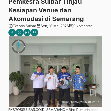
Pemkesra Sulbar Tinjau
Kesiapan Venue dan
Akomodasi di Semarang
account_circle
calendar_month
comment
Ekspos Sulbar
Sen, 18 Mei 2026
0 komentar
EKSPOSSULBAR.CO.ID, SEMARANG – Biro Pemerintahan