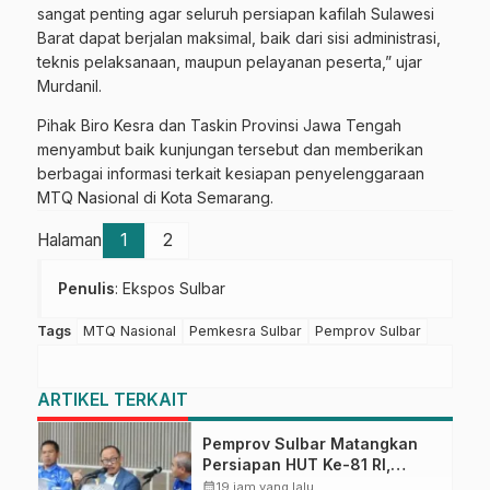
sangat penting agar seluruh persiapan kafilah Sulawesi
Barat dapat berjalan maksimal, baik dari sisi administrasi,
teknis pelaksanaan, maupun pelayanan peserta,” ujar
Murdanil.
Pihak Biro Kesra dan Taskin Provinsi Jawa Tengah
menyambut baik kunjungan tersebut dan memberikan
berbagai informasi terkait kesiapan penyelenggaraan
MTQ Nasional di Kota Semarang.
Halaman
1
2
Penulis
: Ekspos Sulbar
Tags
MTQ Nasional
Pemkesra Sulbar
Pemprov Sulbar
ARTIKEL TERKAIT
Pemprov Sulbar Matangkan
Persiapan HUT Ke-81 RI,
Puncak Upacara di Lapangan
calendar_month
19 jam yang lalu