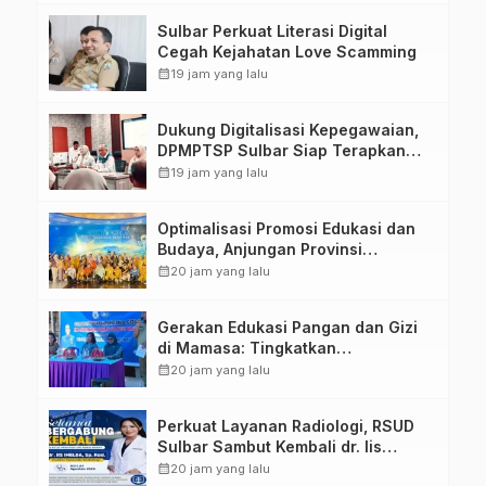
Tugas Belajar 2026
Sulbar Perkuat Literasi Digital
Cegah Kejahatan Love Scamming
calendar_month
19 jam yang lalu
Dukung Digitalisasi Kepegawaian,
DPMPTSP Sulbar Siap Terapkan
Aplikasi FLEKSI ASN
calendar_month
19 jam yang lalu
Optimalisasi Promosi Edukasi dan
Budaya, Anjungan Provinsi
Sulawesi Barat Perkuat Kolaborasi
calendar_month
20 jam yang lalu
Strategis Bersama Sky World TMII
Gerakan Edukasi Pangan dan Gizi
di Mamasa: Tingkatkan
Pengetahuan dan Keterampilan
calendar_month
20 jam yang lalu
Keluarga dalam Pemenuhan Gizi
Perkuat Layanan Radiologi, RSUD
Sulbar Sambut Kembali dr. Iis
Imelda, Sp.Rad
calendar_month
20 jam yang lalu