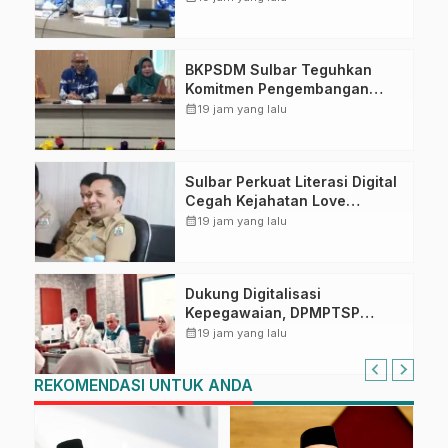
Ahmad Kirang
BKPSDM Sulbar Teguhkan
Komitmen Pengembangan
Kompetensi ASN melalui
calendar_month
19 jam yang lalu
Penandatanganan Perjanjian
Tugas Belajar 2026
Sulbar Perkuat Literasi Digital
Cegah Kejahatan Love
Scamming
calendar_month
19 jam yang lalu
Dukung Digitalisasi
Kepegawaian, DPMPTSP
Sulbar Siap Terapkan Aplikasi
calendar_month
19 jam yang lalu
FLEKSI ASN
REKOMENDASI UNTUK ANDA