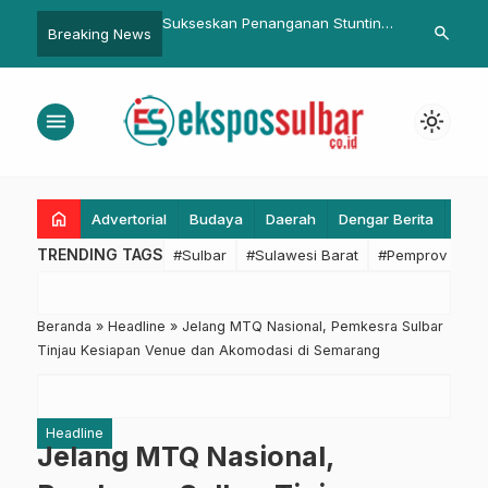
 Penanganan Stunting,
ESDM Sulbar Kawal Ketat
Samsat Mala
search
Breaking News
…
ar dan Biddokkes Polda
Operasional Tambang Pasir PT.
Kreatif UPTD
ogram Pemberdayaan
LPN di Sungai Lariang
Pinggir Pant
t
menu
light_mode
home
Advertorial
Budaya
Daerah
Dengar Berita
Eko
TRENDING TAGS
#Sulbar
#Sulawesi Barat
#Pemprov Sulba
Beranda
»
Headline
»
Jelang MTQ Nasional, Pemkesra Sulbar
Tinjau Kesiapan Venue dan Akomodasi di Semarang
Headline
Jelang MTQ Nasional,