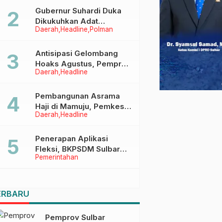
Menggapai Cita-Cita
Gubernur Suhardi Duka
Dikukuhkan Adat
Daerah
Headline
Polman
Balanipa, Raih Gelar Sulo
Tappidena
Antisipasi Gelombang
Hoaks Agustus, Pemprov
Daerah
Headline
Sulbar Ajak Warga Jaga
Ruang Digital
Pembangunan Asrama
Haji di Mamuju, Pemkesra
Daerah
Headline
dan Kementerian Haji
Sulbar Tinjau Lokasi
Penerapan Aplikasi
Fleksi, BKPSDM Sulbar
Pemerintahan
Dorong Transformasi
Digital Sistem Kehadiran
ASN
ERBARU
Pemprov Sulbar