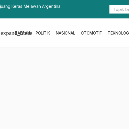
i Pengabdian Polri pada Panggung Gembira HUT
Pemain Prol
expand_more
DAERAH
POLITIK
NASIONAL
OTOMOTIF
TEKNOLOG