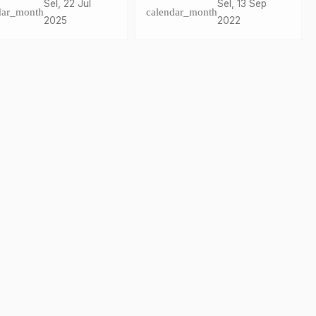
a KONI Sulbar 2025–
Berkarya Nyata
Sel, 22 Jul
Sel, 13 Sep
dar_month
calendar_month
9
2025
2022