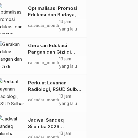
Optimalisasi Promosi
Edukasi dan Budaya,
Anjungan Provinsi
13 jam
calendar_month
Sulawesi Barat Perkuat
yang lalu
Kolaborasi Strategis
Bersama Sky World
Gerakan Edukasi
TMII
Pangan dan Gizi di
Mamasa: Tingkatkan
13 jam
calendar_month
Pengetahuan dan
yang lalu
Keterampilan Keluarga
dalam Pemenuhan Gizi
Perkuat Layanan
Radiologi, RSUD Sulbar
Sambut Kembali dr. Iis
13 jam
calendar_month
Imelda, Sp.Rad
yang lalu
Jadwal Sandeq
Silumba 2026
Disesuaikan,
13 jam
calendar_month