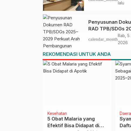
TPB/SDGs Sulawe
lalu
Barat
Penyusunan Dok
RAD TPB/SDGs 2
2029 Perkuat Ara
Rab, 5
calendar_month
Pembangunan
2026
Berkelanjutan Sul
REKOMENDASI UNTUK ANDA
Barat
Kesehatan
Daera
inyak Makan
5 Obat Malaria yang
Syam
pat
Efektif Bisa Didapat di
Daft