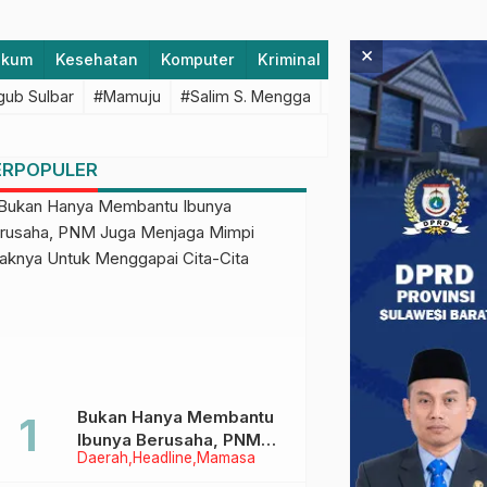
×
ukum
Kesehatan
Komputer
Kriminal
Lifestyle
Majen
ub Sulbar
#Mamuju
#Salim S. Mengga
#featured
#Polda S
ERPOPULER
Bukan Hanya Membantu
Ibunya Berusaha, PNM
Daerah
Headline
Mamasa
Juga Menjaga Mimpi
Anaknya Untuk