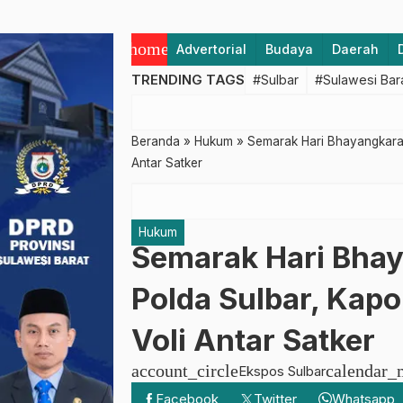
home
Advertorial
Budaya
Daerah
TRENDING TAGS
#Sulbar
#Sulawesi Bar
Beranda
»
Hukum
»
Semarak Hari Bhayangkara
Antar Satker
Hukum
Semarak Hari Bha
Polda Sulbar, Kap
Voli Antar Satker
account_circle
calendar_
Ekspos Sulbar
Facebook
Twitter
Whatsapp