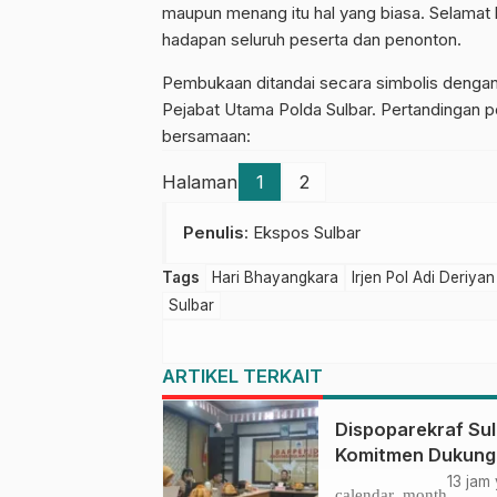
maupun menang itu hal yang biasa. Selamat 
hadapan seluruh peserta dan penonton.
Pembukaan ditandai secara simbolis dengan s
Pejabat Utama Polda Sulbar. Pertandingan p
bersamaan:
Halaman
1
2
Penulis
: Ekspos Sulbar
Tags
Hari Bhayangkara
Irjen Pol Adi Deriya
Sulbar
ARTIKEL TERKAIT
Dispoparekraf Su
Komitmen Dukung
Penyusunan RAD
13 jam
calendar_month