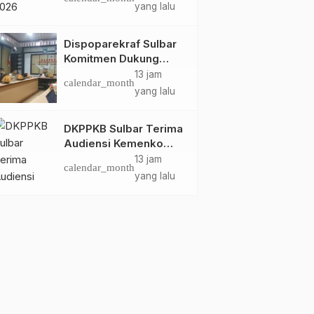
Dispoparekraf Sulbar
yang lalu
Pastikan Persiapan
Tetap Dimatangkan
Dispoparekraf Sulbar
Komitmen Dukung
Penyusunan RAD
13 jam
calendar_month
TPB/SDGs Sulawesi
yang lalu
Barat
DKPPKB Sulbar Terima
Audiensi Kemenko
Kumham Imipas RI,
13 jam
calendar_month
Perkuat Pelayanan
yang lalu
Kesehatan bagi
Kelompok Rentan
Daerah
Pasangkayu
Daerah
Headline
Respon Cepat!!! Pemkab
Dinas Ketapang Gelar
Pasangkayu Godok
Operasi Pasar, Harga