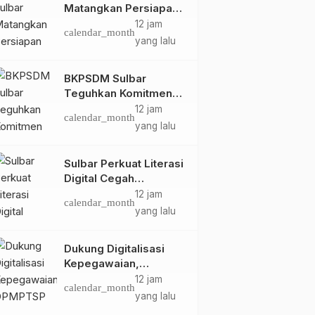
Matangkan Persiapan
HUT Ke-81 RI, Puncak
12 jam
calendar_month
Upacara di Lapangan
yang lalu
Ahmad Kirang
BKPSDM Sulbar
Teguhkan Komitmen
Pengembangan
12 jam
calendar_month
Kompetensi ASN
yang lalu
melalui
Penandatanganan
Sulbar Perkuat Literasi
Perjanjian Tugas
Digital Cegah
Belajar 2026
Kejahatan Love
12 jam
calendar_month
Scamming
yang lalu
Dukung Digitalisasi
Kepegawaian,
DPMPTSP Sulbar Siap
12 jam
calendar_month
Terapkan Aplikasi
yang lalu
FLEKSI ASN