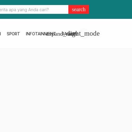
iga Rendi Pebriant Tamamilang Meriahkan Turnamen Bola Volly Ara
search
light_mode
expand_more
I
SPORT
INFOTAINMENT
RAGAM