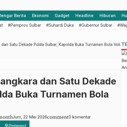
Dengar Berita
Ekonomi
Gadget
Headline
Hiburan
H
at
#Pemprov Sulbar
#Suhardi Duka
#Gubernur Sulbar
#Wag
T
 dan Satu Dekade Polda Sulbar, Kapolda Buka Turnamen Bola Voli
yangkara dan Satu Dekade
olda Buka Turnamen Bola
month
comment
Jum, 22 Mei 2026
0 komentar
Pinterest