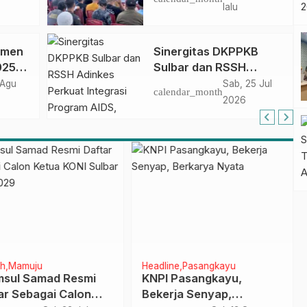
si
HUT Sulbar
lalu
umen
Sinergitas DKPPKB
025–
Sulbar dan RSSH
h
Adinkes Perkuat
 Agu
Sab, 25 Jul
calendar_month
Integrasi Program
2026
awesi
AIDS, Tuberkulosis dan
Malaria di Sulawesi
Barat
h
Mamuju
Headline
Pasangkayu
sul Samad Resmi
KNPI Pasangkayu,
ar Sebagai Calon
Bekerja Senyap,