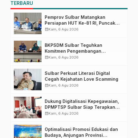
TERBARU
Pemprov Sulbar Matangkan
Persiapan HUT Ke-81 RI, Puncak
Upacara di Lapangan Ahmad
calendar_month
Kam, 6 Agu 2026
Kirang
BKPSDM Sulbar Teguhkan
Komitmen Pengembangan
Kompetensi ASN melalui
calendar_month
Kam, 6 Agu 2026
Penandatanganan Perjanjian
Tugas Belajar 2026
Sulbar Perkuat Literasi Digital
Cegah Kejahatan Love Scamming
calendar_month
Kam, 6 Agu 2026
Dukung Digitalisasi Kepegawaian,
DPMPTSP Sulbar Siap Terapkan
Aplikasi FLEKSI ASN
calendar_month
Kam, 6 Agu 2026
Optimalisasi Promosi Edukasi dan
Budaya, Anjungan Provinsi