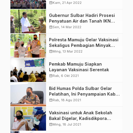
calendar_month
Kam, 21 Apr 2022
Gubernur Sulbar Hadiri Prosesi
Penyatuan Air dan Tanah IKN
Nusantara
calendar_month
Sen, 14 Mar 2022
Polresta Mamuju Gelar Vaksinasi
Sekaligus Pembagian Minyak
Goreng
calendar_month
Ming, 13 Mar 2022
Pemkab Mamuju Siapkan
Layanan Vaksinasi Serentak
calendar_month
Rab, 6 Okt 2021
Bid Humas Polda Sulbar Gelar
Pelatihan, Ini Penyampaian Kabid
Humas
calendar_month
Rab, 18 Agu 2021
Vaksinasi untuk Anak Sekolah
Bakal Digelar, Kadisdikpora
Mamuju: Belum Dapat Info
calendar_month
Ming, 18 Jul 2021