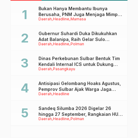
Bukan Hanya Membantu Ibunya
Berusaha, PNM Juga Menjaga Mimpi
Daerah
Headline
Mamasa
Anaknya Untuk Menggapai Cita-Cita
Gubernur Suhardi Duka Dikukuhkan
Adat Balanipa, Raih Gelar Sulo
Daerah
Headline
Polman
Tappidena
Dinas Perkebunan Sulbar Bentuk Tim
Kendali Internal ICS untuk Dukung
Daerah
Pasangkayu
Sertifikasi ISPO Pekebun di
Pasangkayu
Antisipasi Gelombang Hoaks Agustus,
Pemprov Sulbar Ajak Warga Jaga
Daerah
Headline
Ruang Digital
Sandeq Silumba 2026 Digelar 26
hingga 27 September, Rangkaian HUT
Daerah
Headline
Polman
Sulbar