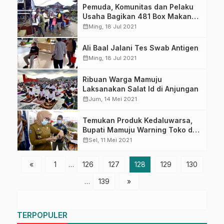
Pemuda, Komunitas dan Pelaku
Usaha Bagikan 481 Box Makanan
Bertepatan HUT Mamuju
calendar_month
Ming, 18 Jul 2021
Ali Baal Jalani Tes Swab Antigen
calendar_month
Ming, 18 Jul 2021
Ribuan Warga Mamuju
Laksanakan Salat Id di Anjungan
calendar_month
Jum, 14 Mei 2021
Temukan Produk Kedaluwarsa,
Bupati Mamuju Warning Toko dan
Pasar Modern
calendar_month
Sel, 11 Mei 2021
«
1
…
126
127
128
129
130
…
139
»
TERPOPULER