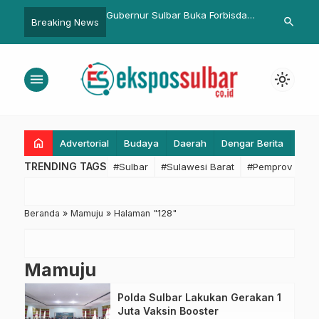
r Sulbar Buka Forbisda
Gubernur Sulbar Ingatkan
Pemkesra 
search
Breaking News
lbar, HIPMI Apresiasi
Pentingnya Jaga Persatuan di
Hasil Revi
uhan Ekonomi Sulbar
Tengah Situasi Bangsa
2025 oleh 
 Besar Nasional
menu
light_mode
home
Advertorial
Budaya
Daerah
Dengar Berita
Eko
TRENDING TAGS
#Sulbar
#Sulawesi Barat
#Pemprov Sulba
Beranda
»
Mamuju
»
Halaman "128"
Mamuju
Polda Sulbar Lakukan Gerakan 1
Juta Vaksin Booster