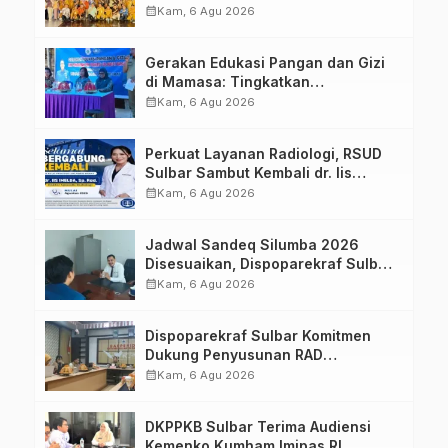
Sulawesi Barat Perkuat Kolaborasi
calendar_month
Kam, 6 Agu 2026
Strategis Bersama Sky World TMII
Gerakan Edukasi Pangan dan Gizi
di Mamasa: Tingkatkan
Pengetahuan dan Keterampilan
calendar_month
Kam, 6 Agu 2026
Keluarga dalam Pemenuhan Gizi
Perkuat Layanan Radiologi, RSUD
Sulbar Sambut Kembali dr. Iis
Imelda, Sp.Rad
calendar_month
Kam, 6 Agu 2026
Jadwal Sandeq Silumba 2026
Disesuaikan, Dispoparekraf Sulbar
Pastikan Persiapan Tetap
calendar_month
Kam, 6 Agu 2026
Dimatangkan
Dispoparekraf Sulbar Komitmen
Dukung Penyusunan RAD
TPB/SDGs Sulawesi Barat
calendar_month
Kam, 6 Agu 2026
DKPPKB Sulbar Terima Audiensi
Kemenko Kumham Imipas RI,