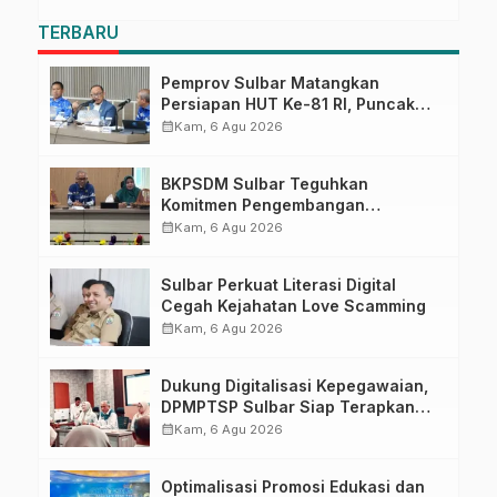
TERBARU
Pemprov Sulbar Matangkan
Persiapan HUT Ke-81 RI, Puncak
Upacara di Lapangan Ahmad
calendar_month
Kam, 6 Agu 2026
Kirang
BKPSDM Sulbar Teguhkan
Komitmen Pengembangan
Kompetensi ASN melalui
calendar_month
Kam, 6 Agu 2026
Penandatanganan Perjanjian
Tugas Belajar 2026
Sulbar Perkuat Literasi Digital
Cegah Kejahatan Love Scamming
calendar_month
Kam, 6 Agu 2026
Dukung Digitalisasi Kepegawaian,
DPMPTSP Sulbar Siap Terapkan
Aplikasi FLEKSI ASN
calendar_month
Kam, 6 Agu 2026
Optimalisasi Promosi Edukasi dan