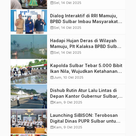
Gerakan Penanganan Sampah
calendar_month
Sel, 14 Okt 2025
Secara Masif
Dialog Interaktif di RRI Mamuju,
BPBD Sulbar Imbau Masyarakat
Waspada Risiko Bencana
calendar_month
Sel, 14 Okt 2025
Hidrometeorologi
Hadapi Hujan Deras di Wilayah
Mamuju, Plt Kalaksa BPBD Sulbar
Instruksikan TRC Tingkatkan
calendar_month
Sel, 14 Okt 2025
Kesiapsiagaan dan Monitoring
Lapangan
Kapolda Sulbar Tebar 5.000 Bibit
Ikan Nila, Wujudkan Ketahanan
Pangan Berkelanjutan di Bumi
calendar_month
Jum, 10 Okt 2025
Manakarra
Dishub Rutin Atur Lalu Lintas di
Depan Kantor Gubernur Sulbar,
Komitmen Jaga Kestabilan
calendar_month
Kam, 9 Okt 2025
Mobilitas di Pusat Pemerintahan
Launching SiBISON: Terobosan
Digital Dinas PUPR Sulbar untuk
Dongkrak Daya Saing Tenaga
calendar_month
Kam, 9 Okt 2025
Kerja Konstruksi Lokal