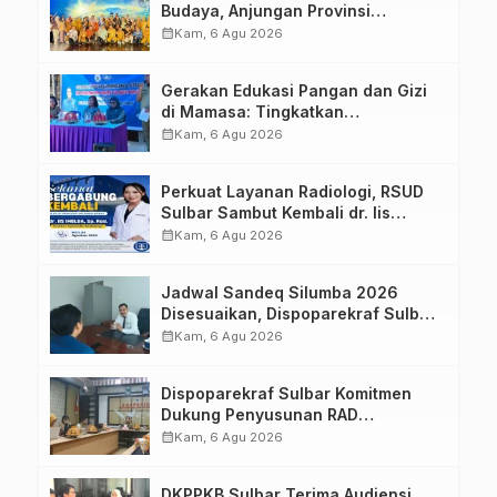
Budaya, Anjungan Provinsi
Sulawesi Barat Perkuat Kolaborasi
calendar_month
Kam, 6 Agu 2026
Strategis Bersama Sky World TMII
Gerakan Edukasi Pangan dan Gizi
di Mamasa: Tingkatkan
Pengetahuan dan Keterampilan
calendar_month
Kam, 6 Agu 2026
Keluarga dalam Pemenuhan Gizi
Perkuat Layanan Radiologi, RSUD
Sulbar Sambut Kembali dr. Iis
Imelda, Sp.Rad
calendar_month
Kam, 6 Agu 2026
Jadwal Sandeq Silumba 2026
Disesuaikan, Dispoparekraf Sulbar
Pastikan Persiapan Tetap
calendar_month
Kam, 6 Agu 2026
Dimatangkan
Dispoparekraf Sulbar Komitmen
Dukung Penyusunan RAD
TPB/SDGs Sulawesi Barat
calendar_month
Kam, 6 Agu 2026
DKPPKB Sulbar Terima Audiensi