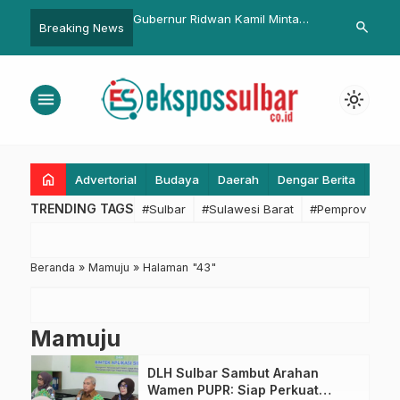
ust Catat Peningkatan
Gubernur Ridwan Kamil Minta
Bupati Pasa
search
Breaking News
 10 Persen Periode
Pemda Kota Siapkan SMK untuk
Kerawanan P
Dukung Rebana
Stakeholder
menu
light_mode
home
Advertorial
Budaya
Daerah
Dengar Berita
Eko
TRENDING TAGS
#Sulbar
#Sulawesi Barat
#Pemprov Sulba
Beranda
»
Mamuju
»
Halaman "43"
Mamuju
DLH Sulbar Sambut Arahan
Wamen PUPR: Siap Perkuat