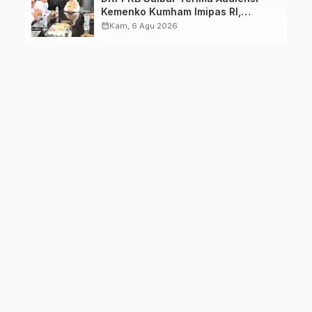
Kemenko Kumham Imipas RI,
Perkuat Pelayanan Kesehatan bagi
calendar_month
Kam, 6 Agu 2026
Kelompok Rentan