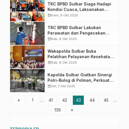
TRC BPBD Sulbar Siaga Hadapi
Kondisi Cuaca, Laksanakan
Rotasi Jaga dan Pemeriksaan
calendar_month
Kam, 9 Okt 2025
Peralatan
TRC BPBD Sulbar Lakukan
Perawatan dan Pengecekan
Lampu Light Tower, Pastikan
calendar_month
Rab, 8 Okt 2025
Kesiapsiagaan di Musim
Pancaroba
Wakapolda Sulbar Buka
Pelatihan Pelayanan Kesehatan,
Wujudkan Program Polisi
calendar_month
Rab, 8 Okt 2025
Penolong yang Humanis dan
Responsif
Kapolda Sulbar Giatkan Sinergi
Polri-Bulog di Polman, Perkuat
Ketahanan Pangan
calendar_month
Sel, 7 Okt 2025
«
1
…
41
42
43
44
45
…
139
»