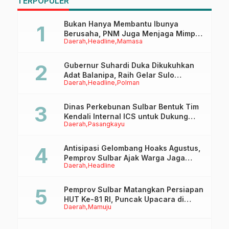
TERPOPULER
Bukan Hanya Membantu Ibunya
Berusaha, PNM Juga Menjaga Mimpi
Daerah
Headline
Mamasa
Anaknya Untuk Menggapai Cita-Cita
Gubernur Suhardi Duka Dikukuhkan
Adat Balanipa, Raih Gelar Sulo
Daerah
Headline
Polman
Tappidena
Dinas Perkebunan Sulbar Bentuk Tim
Kendali Internal ICS untuk Dukung
Daerah
Pasangkayu
Sertifikasi ISPO Pekebun di
Pasangkayu
Antisipasi Gelombang Hoaks Agustus,
Pemprov Sulbar Ajak Warga Jaga
Daerah
Headline
Ruang Digital
Pemprov Sulbar Matangkan Persiapan
HUT Ke-81 RI, Puncak Upacara di
Daerah
Mamuju
Lapangan Ahmad Kirang