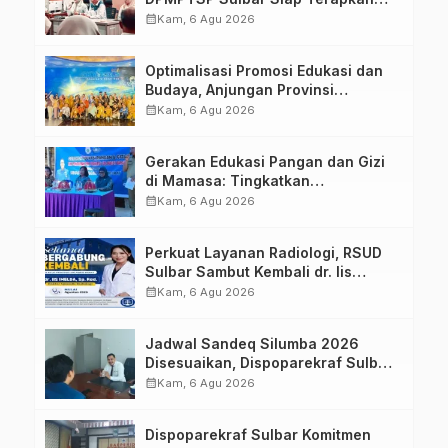
Aplikasi FLEKSI ASN
calendar_month
Kam, 6 Agu 2026
Optimalisasi Promosi Edukasi dan
Budaya, Anjungan Provinsi
Sulawesi Barat Perkuat Kolaborasi
calendar_month
Kam, 6 Agu 2026
Strategis Bersama Sky World TMII
Gerakan Edukasi Pangan dan Gizi
di Mamasa: Tingkatkan
Pengetahuan dan Keterampilan
calendar_month
Kam, 6 Agu 2026
Keluarga dalam Pemenuhan Gizi
Perkuat Layanan Radiologi, RSUD
Sulbar Sambut Kembali dr. Iis
Imelda, Sp.Rad
calendar_month
Kam, 6 Agu 2026
Jadwal Sandeq Silumba 2026
Disesuaikan, Dispoparekraf Sulbar
Pastikan Persiapan Tetap
calendar_month
Kam, 6 Agu 2026
Dimatangkan
Dispoparekraf Sulbar Komitmen