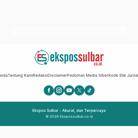
anda
Tentang Kami
Redaksi
Disclaimer
Pedoman Media Siber
Kode Etik Jurnal
Ekspos Sulbar - Akurat, dan Terpercaya
© 2026 Ekspossulbar.co.id