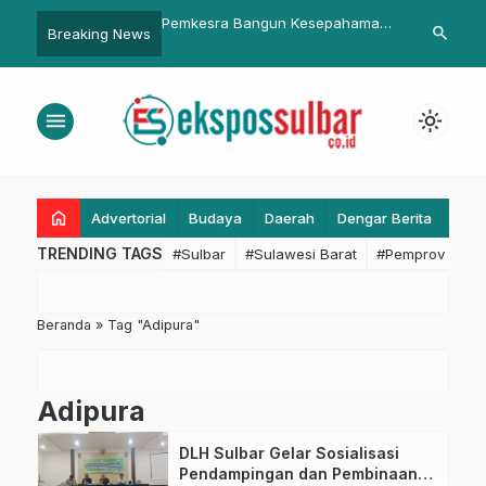
ovid-19, Tenaga Medis
Pemkesra Bangun Kesepahaman
Diskominfo S
search
Breaking News
ayu Bakal Diberi
Bersama Direktorat Sumber Daya
Tindaklanjut
Manusia Kementerian Kesehatan
Fokuskan An
RI
Kebutuhan M
menu
light_mode
home
Advertorial
Budaya
Daerah
Dengar Berita
Eko
TRENDING TAGS
#Sulbar
#Sulawesi Barat
#Pemprov Sulba
Beranda
»
Tag "Adipura"
Adipura
DLH Sulbar Gelar Sosialisasi
Pendampingan dan Pembinaan