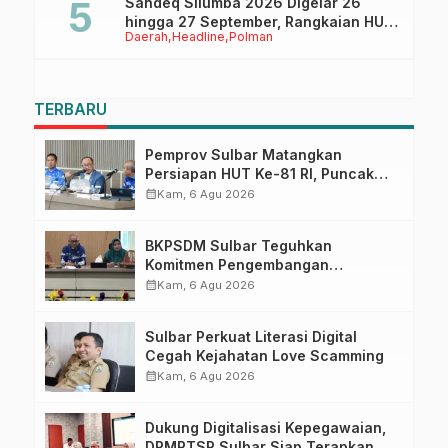
Sandeq Silumba 2026 Digelar 26
hingga 27 September, Rangkaian HUT
Daerah
Headline
Polman
Sulbar
TERBARU
Pemprov Sulbar Matangkan
Persiapan HUT Ke-81 RI, Puncak
Upacara di Lapangan Ahmad
calendar_month
Kam, 6 Agu 2026
Kirang
BKPSDM Sulbar Teguhkan
Komitmen Pengembangan
Kompetensi ASN melalui
calendar_month
Kam, 6 Agu 2026
Penandatanganan Perjanjian
Tugas Belajar 2026
Sulbar Perkuat Literasi Digital
Cegah Kejahatan Love Scamming
calendar_month
Kam, 6 Agu 2026
Dukung Digitalisasi Kepegawaian,
DPMPTSP Sulbar Siap Terapkan