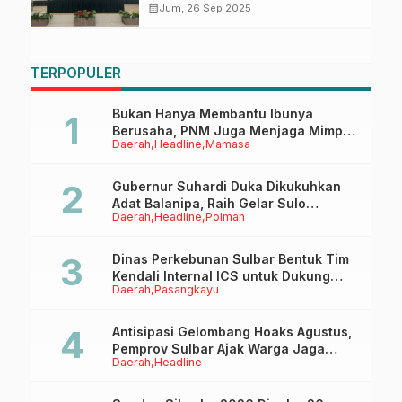
Adipura di Kabupaten Majene
calendar_month
Jum, 26 Sep 2025
TERPOPULER
Bukan Hanya Membantu Ibunya
Berusaha, PNM Juga Menjaga Mimpi
Daerah
Headline
Mamasa
Anaknya Untuk Menggapai Cita-Cita
Gubernur Suhardi Duka Dikukuhkan
Adat Balanipa, Raih Gelar Sulo
Daerah
Headline
Polman
Tappidena
Dinas Perkebunan Sulbar Bentuk Tim
Kendali Internal ICS untuk Dukung
Daerah
Pasangkayu
Sertifikasi ISPO Pekebun di
Pasangkayu
Antisipasi Gelombang Hoaks Agustus,
Pemprov Sulbar Ajak Warga Jaga
Daerah
Headline
Ruang Digital