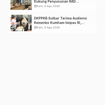
Dukung Penyusunan RAD
TPB/SDGs Sulawesi Barat
calendar_month
Kam, 6 Agu 2026
DKPPKB Sulbar Terima Audiensi
Kemenko Kumham Imipas RI,
Perkuat Pelayanan Kesehatan bagi
calendar_month
Kam, 6 Agu 2026
Kelompok Rentan