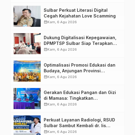
Tugas Belajar 2026
Sulbar Perkuat Literasi Digital
Cegah Kejahatan Love Scamming
calendar_month
Kam, 6 Agu 2026
Dukung Digitalisasi Kepegawaian,
DPMPTSP Sulbar Siap Terapkan
Aplikasi FLEKSI ASN
calendar_month
Kam, 6 Agu 2026
Optimalisasi Promosi Edukasi dan
Budaya, Anjungan Provinsi
Sulawesi Barat Perkuat Kolaborasi
calendar_month
Kam, 6 Agu 2026
Strategis Bersama Sky World TMII
Gerakan Edukasi Pangan dan Gizi
di Mamasa: Tingkatkan
Pengetahuan dan Keterampilan
calendar_month
Kam, 6 Agu 2026
Keluarga dalam Pemenuhan Gizi
Perkuat Layanan Radiologi, RSUD
Sulbar Sambut Kembali dr. Iis
Imelda, Sp.Rad
calendar_month
Kam, 6 Agu 2026