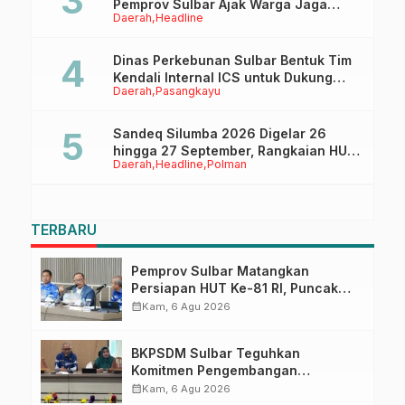
Pemprov Sulbar Ajak Warga Jaga
Daerah
Headline
Ruang Digital
Dinas Perkebunan Sulbar Bentuk Tim
Kendali Internal ICS untuk Dukung
Daerah
Pasangkayu
Sertifikasi ISPO Pekebun di
Pasangkayu
Sandeq Silumba 2026 Digelar 26
hingga 27 September, Rangkaian HUT
Daerah
Headline
Polman
Sulbar
TERBARU
Pemprov Sulbar Matangkan
Persiapan HUT Ke-81 RI, Puncak
Upacara di Lapangan Ahmad
calendar_month
Kam, 6 Agu 2026
Kirang
BKPSDM Sulbar Teguhkan
Komitmen Pengembangan
Kompetensi ASN melalui
calendar_month
Kam, 6 Agu 2026
Penandatanganan Perjanjian