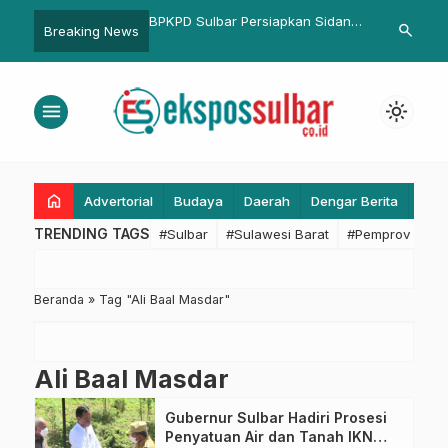
ata Kelola Baik, Itjen
BPKPD Sulbar Persiapkan Sidang
Kapolresta 
search
Breaking News
i Awasi Pengelolaan
MP-PKD 2025 untuk Bahas
Kunker Pang
ayanan Publik Sulbar
Penyelesaian Kerugian Daerah
dan Ikuti Bu
menu
light_mode
home
Advertorial
Budaya
Daerah
Dengar Berita
Eko
TRENDING TAGS
#Sulbar
#Sulawesi Barat
#Pemprov Sulba
Beranda
»
Tag "Ali Baal Masdar"
Ali Baal Masdar
Gubernur Sulbar Hadiri Prosesi
Penyatuan Air dan Tanah IKN