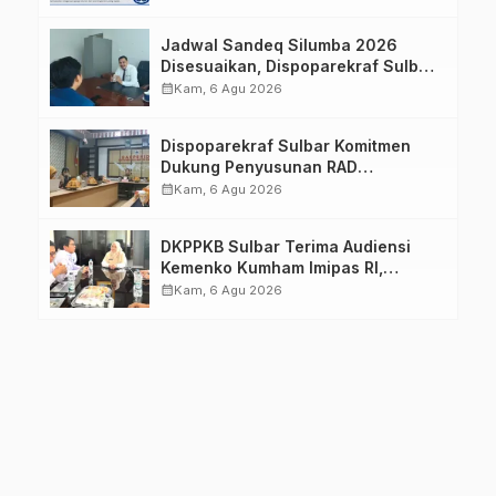
Jadwal Sandeq Silumba 2026
Disesuaikan, Dispoparekraf Sulbar
Pastikan Persiapan Tetap
calendar_month
Kam, 6 Agu 2026
Dimatangkan
Dispoparekraf Sulbar Komitmen
Dukung Penyusunan RAD
TPB/SDGs Sulawesi Barat
calendar_month
Kam, 6 Agu 2026
DKPPKB Sulbar Terima Audiensi
Kemenko Kumham Imipas RI,
Perkuat Pelayanan Kesehatan bagi
calendar_month
Kam, 6 Agu 2026
Kelompok Rentan