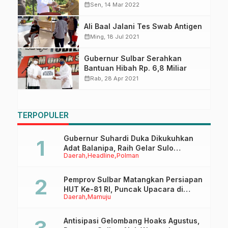
Nusantara
calendar_month
Sen, 14 Mar 2022
Ali Baal Jalani Tes Swab Antigen
calendar_month
Ming, 18 Jul 2021
Gubernur Sulbar Serahkan
Bantuan Hibah Rp. 6,8 Miliar
calendar_month
Rab, 28 Apr 2021
TERPOPULER
Gubernur Suhardi Duka Dikukuhkan
Adat Balanipa, Raih Gelar Sulo
Daerah
Headline
Polman
Tappidena
Pemprov Sulbar Matangkan Persiapan
HUT Ke-81 RI, Puncak Upacara di
Daerah
Mamuju
Lapangan Ahmad Kirang
Antisipasi Gelombang Hoaks Agustus,