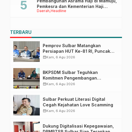
Pembangunan Asrama Haji di Mamuju,
Pemkesra dan Kementerian Haji
Daerah
Headline
Sulbar Tinjau Lokasi
TERBARU
Pemprov Sulbar Matangkan
Persiapan HUT Ke-81 RI, Puncak
Upacara di Lapangan Ahmad
calendar_month
Kam, 6 Agu 2026
Kirang
BKPSDM Sulbar Teguhkan
Komitmen Pengembangan
Kompetensi ASN melalui
calendar_month
Kam, 6 Agu 2026
Penandatanganan Perjanjian
Tugas Belajar 2026
Sulbar Perkuat Literasi Digital
Cegah Kejahatan Love Scamming
calendar_month
Kam, 6 Agu 2026
Dukung Digitalisasi Kepegawaian,
DPMPTSP Sulbar Siap Terapkan