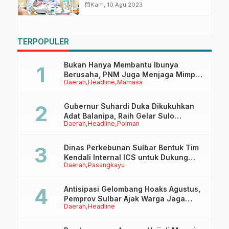
Sulbar
calendar_month
Kam, 10 Agu 2023
TERPOPULER
Bukan Hanya Membantu Ibunya
Berusaha, PNM Juga Menjaga Mimpi
Daerah
Headline
Mamasa
Anaknya Untuk Menggapai Cita-Cita
Gubernur Suhardi Duka Dikukuhkan
Adat Balanipa, Raih Gelar Sulo
Daerah
Headline
Polman
Tappidena
Dinas Perkebunan Sulbar Bentuk Tim
Kendali Internal ICS untuk Dukung
Daerah
Pasangkayu
Sertifikasi ISPO Pekebun di
Pasangkayu
Antisipasi Gelombang Hoaks Agustus,
Pemprov Sulbar Ajak Warga Jaga
Daerah
Headline
Ruang Digital