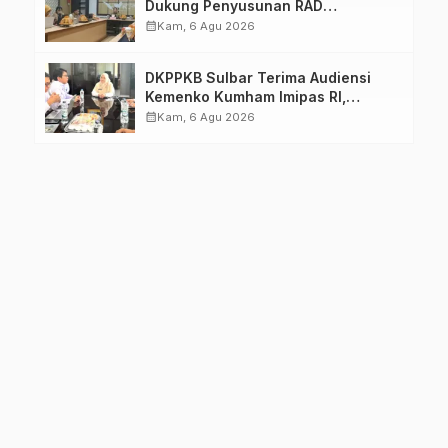
Dukung Penyusunan RAD
TPB/SDGs Sulawesi Barat
calendar_month
Kam, 6 Agu 2026
DKPPKB Sulbar Terima Audiensi
Kemenko Kumham Imipas RI,
Perkuat Pelayanan Kesehatan bagi
calendar_month
Kam, 6 Agu 2026
Kelompok Rentan