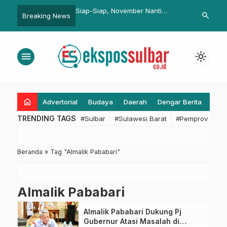
 Sulbar Raih
Siap-Siap, November Nanti
Integrasi PS
search
Breaking News
an dari BAZNAS,
Kepala OPD Kembali Dirotasi
Pancadaya J
 Pembayaran Zakat ASN
Sulbar Semes
atian Utama
menu
light_mode
home
Advertorial
Budaya
Daerah
Dengar Berita
Eko
TRENDING TAGS
#Sulbar
#Sulawesi Barat
#Pemprov Sulba
Beranda
»
Tag "Almalik Pababari"
Almalik Pababari
Almalik Pababari Dukung Pj
Gubernur Atasi Masalah di