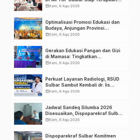
Aplikasi FLEKSI ASN
calendar_month
Kam, 6 Agu 2026
Optimalisasi Promosi Edukasi dan
Budaya, Anjungan Provinsi
Sulawesi Barat Perkuat Kolaborasi
calendar_month
Kam, 6 Agu 2026
Strategis Bersama Sky World TMII
Gerakan Edukasi Pangan dan Gizi
di Mamasa: Tingkatkan
Pengetahuan dan Keterampilan
calendar_month
Kam, 6 Agu 2026
Keluarga dalam Pemenuhan Gizi
Perkuat Layanan Radiologi, RSUD
Sulbar Sambut Kembali dr. Iis
Imelda, Sp.Rad
calendar_month
Kam, 6 Agu 2026
Jadwal Sandeq Silumba 2026
Disesuaikan, Dispoparekraf Sulbar
Pastikan Persiapan Tetap
calendar_month
Kam, 6 Agu 2026
Dimatangkan
Dispoparekraf Sulbar Komitmen