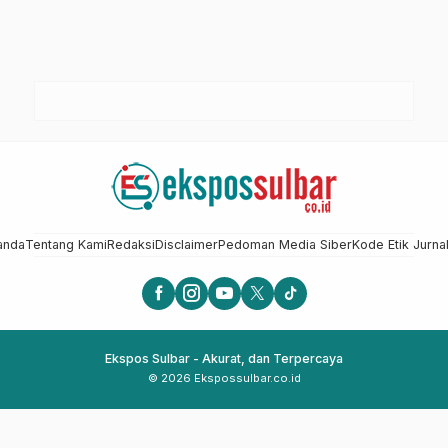
anda
Tentang Kami
Redaksi
Disclaimer
Pedoman Media Siber
Kode Etik Jurnal
Ekspos Sulbar - Akurat, dan Terpercaya
© 2026 Ekspossulbar.co.id