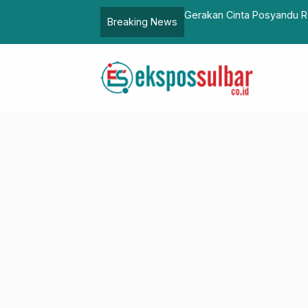
du Resmi Dimulai, Sulbar Kejar Target SDM Unggul dan
DKPPKB
Breaking News
7,6 Persen
Disko