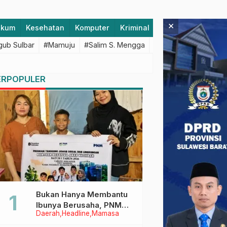
×
ukum
Kesehatan
Komputer
Kriminal
Lifestyle
Majen
ub Sulbar
#Mamuju
#Salim S. Mengga
#featured
#Polda S
ERPOPULER
Bukan Hanya Membantu
Ibunya Berusaha, PNM
Daerah
Headline
Mamasa
Juga Menjaga Mimpi
Anaknya Untuk