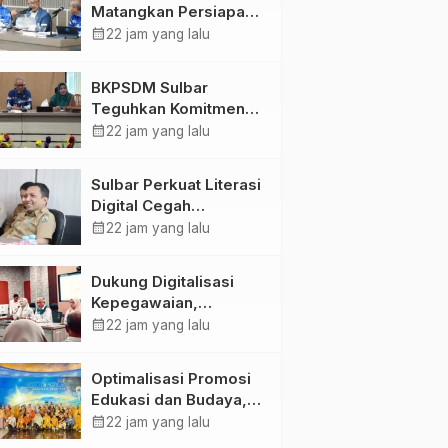
Matangkan Persiapan
HUT Ke-81 RI, Puncak
calendar_month
22 jam yang lalu
Upacara di Lapangan
Ahmad Kirang
BKPSDM Sulbar
Teguhkan Komitmen
Pengembangan
calendar_month
22 jam yang lalu
Kompetensi ASN
melalui
Sulbar Perkuat Literasi
Penandatanganan
Digital Cegah
Perjanjian Tugas
Kejahatan Love
calendar_month
22 jam yang lalu
Belajar 2026
Scamming
Dukung Digitalisasi
Kepegawaian,
DPMPTSP Sulbar Siap
calendar_month
22 jam yang lalu
Terapkan Aplikasi
FLEKSI ASN
Optimalisasi Promosi
Edukasi dan Budaya,
Anjungan Provinsi
calendar_month
22 jam yang lalu
Sulawesi Barat Perkuat