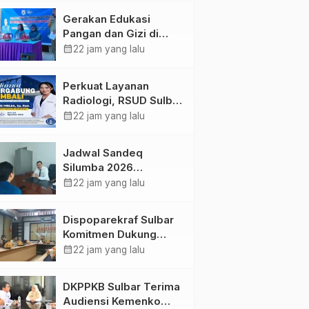
Kolaborasi Strategis
Gerakan Edukasi
Bersama Sky World
Pangan dan Gizi di
TMII
Mamasa: Tingkatkan
calendar_month
22 jam yang lalu
Pengetahuan dan
Keterampilan Keluarga
Perkuat Layanan
dalam Pemenuhan Gizi
Radiologi, RSUD Sulbar
Sambut Kembali dr. Iis
calendar_month
22 jam yang lalu
Imelda, Sp.Rad
Jadwal Sandeq
Silumba 2026
Disesuaikan,
calendar_month
22 jam yang lalu
Dispoparekraf Sulbar
Pastikan Persiapan
Dispoparekraf Sulbar
Tetap Dimatangkan
Komitmen Dukung
Penyusunan RAD
calendar_month
22 jam yang lalu
TPB/SDGs Sulawesi
Barat
DKPPKB Sulbar Terima
Audiensi Kemenko