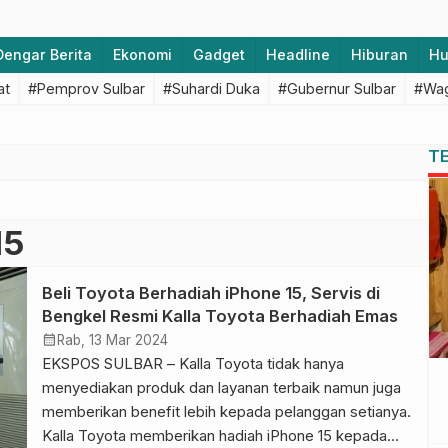
Dengar Berita
Ekonomi
Gadget
Headline
Hiburan
H
at
#Pemprov Sulbar
#Suhardi Duka
#Gubernur Sulbar
#Wag
T
15
Beli Toyota Berhadiah iPhone 15, Servis di
Bengkel Resmi Kalla Toyota Berhadiah Emas
calendar_month
Rab, 13 Mar 2024
EKSPOS SULBAR – Kalla Toyota tidak hanya
menyediakan produk dan layanan terbaik namun juga
memberikan benefit lebih kepada pelanggan setianya.
Kalla Toyota memberikan hadiah iPhone 15 kepada