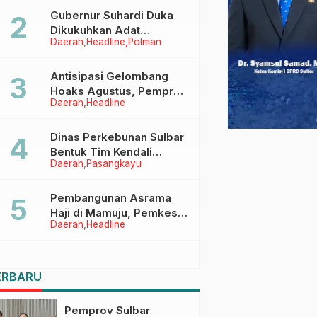
Menggapai Cita-Cita
Gubernur Suhardi Duka
Dikukuhkan Adat
Daerah
Headline
Polman
Balanipa, Raih Gelar Sulo
Tappidena
Antisipasi Gelombang
Hoaks Agustus, Pemprov
Daerah
Headline
Sulbar Ajak Warga Jaga
Ruang Digital
Dinas Perkebunan Sulbar
Bentuk Tim Kendali
Daerah
Pasangkayu
Internal ICS untuk Dukung
Sertifikasi ISPO Pekebun
di Pasangkayu
Pembangunan Asrama
Haji di Mamuju, Pemkesra
Daerah
Headline
dan Kementerian Haji
Sulbar Tinjau Lokasi
ERBARU
Pemprov Sulbar