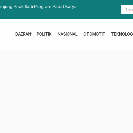
anjung Priok Ikuti Program Padat Karya
Visitasi Pe
Peningkata
expand_more
DAERAH
POLITIK
NASIONAL
OTOMOTIF
TEKNOLOG