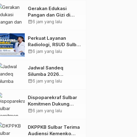
Kolaborasi Strategis
Gerakan Edukasi
Bersama Sky World
Pangan dan Gizi di
TMII
Mamasa: Tingkatkan
calendar_month
6 jam yang lalu
Pengetahuan dan
Keterampilan Keluarga
Perkuat Layanan
dalam Pemenuhan Gizi
Radiologi, RSUD Sulbar
Sambut Kembali dr. Iis
calendar_month
6 jam yang lalu
Imelda, Sp.Rad
Jadwal Sandeq
Silumba 2026
Disesuaikan,
calendar_month
6 jam yang lalu
Dispoparekraf Sulbar
Pastikan Persiapan
Dispoparekraf Sulbar
Tetap Dimatangkan
Komitmen Dukung
Penyusunan RAD
calendar_month
6 jam yang lalu
TPB/SDGs Sulawesi
Barat
DKPPKB Sulbar Terima
Audiensi Kemenko