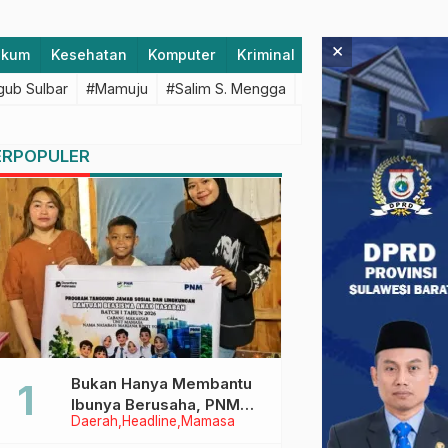
×
ukum
Kesehatan
Komputer
Kriminal
Lifestyle
Majen
ub Sulbar
#Mamuju
#Salim S. Mengga
#featured
#Polda S
ERPOPULER
Bukan Hanya Membantu
Ibunya Berusaha, PNM
Daerah
Headline
Mamasa
Juga Menjaga Mimpi
Anaknya Untuk