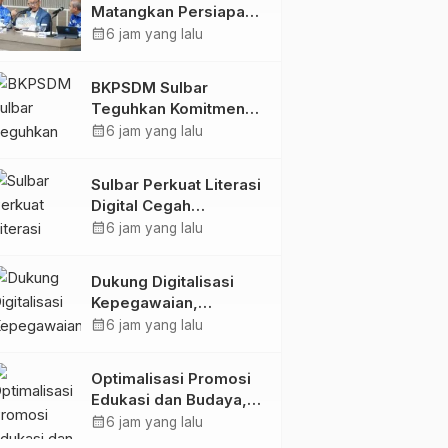
Matangkan Persiapan
HUT Ke-81 RI, Puncak
calendar_month
6 jam yang lalu
Upacara di Lapangan
Ahmad Kirang
BKPSDM Sulbar
Teguhkan Komitmen
Pengembangan
calendar_month
6 jam yang lalu
Kompetensi ASN
melalui
Sulbar Perkuat Literasi
Penandatanganan
Digital Cegah
Perjanjian Tugas
Kejahatan Love
calendar_month
6 jam yang lalu
Belajar 2026
Scamming
Dukung Digitalisasi
Kepegawaian,
DPMPTSP Sulbar Siap
calendar_month
6 jam yang lalu
Terapkan Aplikasi
FLEKSI ASN
Optimalisasi Promosi
Edukasi dan Budaya,
Anjungan Provinsi
calendar_month
6 jam yang lalu
Sulawesi Barat Perkuat