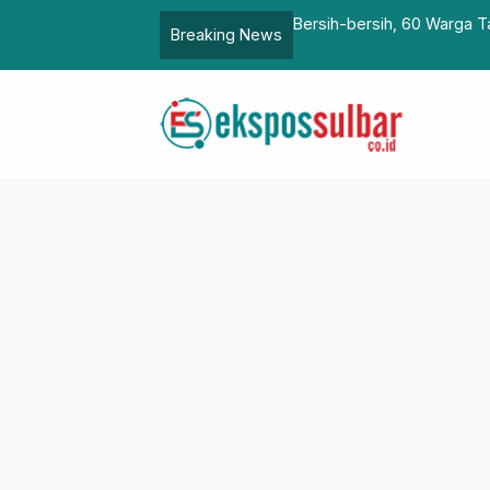
QRIS 27 Pasar Tradisional di Polman
Bersih-bersih, 60 Warga T
Breaking News