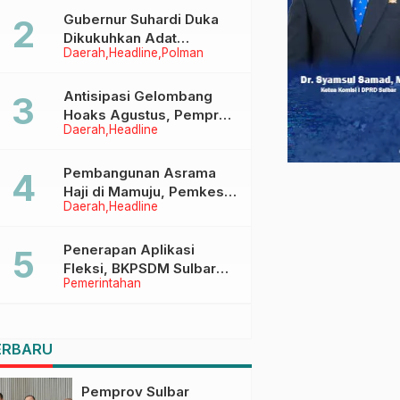
Menggapai Cita-Cita
Gubernur Suhardi Duka
Dikukuhkan Adat
Daerah
Headline
Polman
Balanipa, Raih Gelar Sulo
Tappidena
Antisipasi Gelombang
Hoaks Agustus, Pemprov
Daerah
Headline
Sulbar Ajak Warga Jaga
Ruang Digital
Pembangunan Asrama
Haji di Mamuju, Pemkesra
Daerah
Headline
dan Kementerian Haji
Sulbar Tinjau Lokasi
Penerapan Aplikasi
Fleksi, BKPSDM Sulbar
Pemerintahan
Dorong Transformasi
Digital Sistem Kehadiran
ASN
ERBARU
Pemprov Sulbar