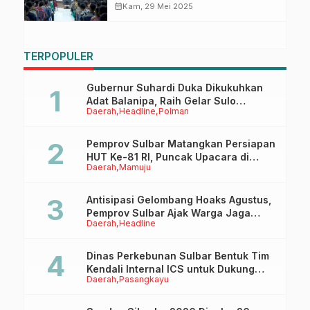
Rikkes Tahap II, Berikut Rincian
calendar_month
Kam, 29 Mei 2025
Kelulusan
TERPOPULER
Gubernur Suhardi Duka Dikukuhkan
Adat Balanipa, Raih Gelar Sulo
Daerah
Headline
Polman
Tappidena
Pemprov Sulbar Matangkan Persiapan
HUT Ke-81 RI, Puncak Upacara di
Daerah
Mamuju
Lapangan Ahmad Kirang
Antisipasi Gelombang Hoaks Agustus,
Pemprov Sulbar Ajak Warga Jaga
Daerah
Headline
Ruang Digital
Dinas Perkebunan Sulbar Bentuk Tim
Kendali Internal ICS untuk Dukung
Daerah
Pasangkayu
Sertifikasi ISPO Pekebun di
Pasangkayu