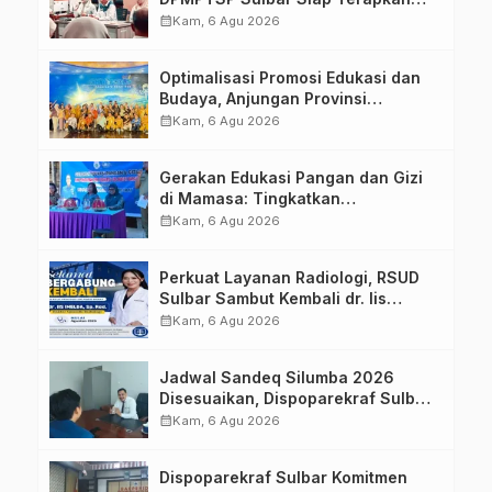
Aplikasi FLEKSI ASN
calendar_month
Kam, 6 Agu 2026
Optimalisasi Promosi Edukasi dan
Budaya, Anjungan Provinsi
Sulawesi Barat Perkuat Kolaborasi
calendar_month
Kam, 6 Agu 2026
Strategis Bersama Sky World TMII
Gerakan Edukasi Pangan dan Gizi
di Mamasa: Tingkatkan
Pengetahuan dan Keterampilan
calendar_month
Kam, 6 Agu 2026
Keluarga dalam Pemenuhan Gizi
Perkuat Layanan Radiologi, RSUD
Sulbar Sambut Kembali dr. Iis
Imelda, Sp.Rad
calendar_month
Kam, 6 Agu 2026
Jadwal Sandeq Silumba 2026
Disesuaikan, Dispoparekraf Sulbar
Pastikan Persiapan Tetap
calendar_month
Kam, 6 Agu 2026
Dimatangkan
Dispoparekraf Sulbar Komitmen