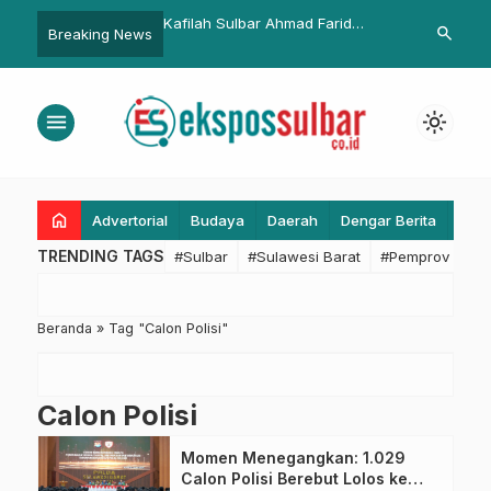
ar Luruskan Informasi
Kafilah Sulbar Ahmad Farid
Pusdalops B
search
Breaking News
ntaminasi Sungai
Tampil Apik di Cabang Hafalan
Koordinasik
500 Hadis STQH 2025
Kencang di Pe
menu
light_mode
home
Advertorial
Budaya
Daerah
Dengar Berita
Eko
TRENDING TAGS
#Sulbar
#Sulawesi Barat
#Pemprov Sulba
Beranda
»
Tag "Calon Polisi"
Calon Polisi
Momen Menegangkan: 1.029
Calon Polisi Berebut Lolos ke