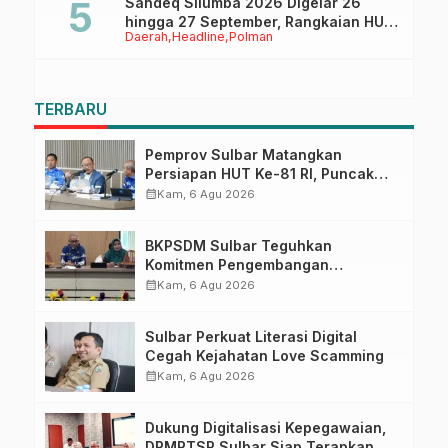
Sandeq Silumba 2026 Digelar 26
hingga 27 September, Rangkaian HUT
Daerah
Headline
Polman
Sulbar
TERBARU
Pemprov Sulbar Matangkan
Persiapan HUT Ke-81 RI, Puncak
Upacara di Lapangan Ahmad
calendar_month
Kam, 6 Agu 2026
Kirang
BKPSDM Sulbar Teguhkan
Komitmen Pengembangan
Kompetensi ASN melalui
calendar_month
Kam, 6 Agu 2026
Penandatanganan Perjanjian
Tugas Belajar 2026
Sulbar Perkuat Literasi Digital
Cegah Kejahatan Love Scamming
calendar_month
Kam, 6 Agu 2026
Dukung Digitalisasi Kepegawaian,
DPMPTSP Sulbar Siap Terapkan