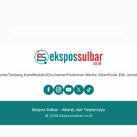
anda
Tentang Kami
Redaksi
Disclaimer
Pedoman Media Siber
Kode Etik Jurnal
Ekspos Sulbar - Akurat, dan Terpercaya
© 2026 Ekspossulbar.co.id