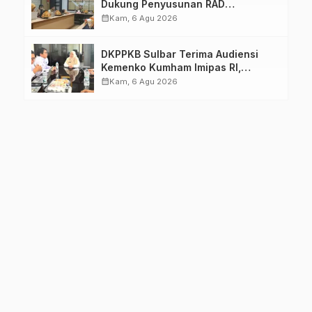
Dukung Penyusunan RAD
TPB/SDGs Sulawesi Barat
calendar_month
Kam, 6 Agu 2026
DKPPKB Sulbar Terima Audiensi
Kemenko Kumham Imipas RI,
Perkuat Pelayanan Kesehatan bagi
calendar_month
Kam, 6 Agu 2026
Kelompok Rentan