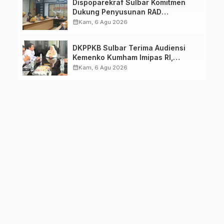
Dispoparekraf Sulbar Komitmen
Dukung Penyusunan RAD
TPB/SDGs Sulawesi Barat
calendar_month
Kam, 6 Agu 2026
DKPPKB Sulbar Terima Audiensi
Kemenko Kumham Imipas RI,
Perkuat Pelayanan Kesehatan bagi
calendar_month
Kam, 6 Agu 2026
Kelompok Rentan