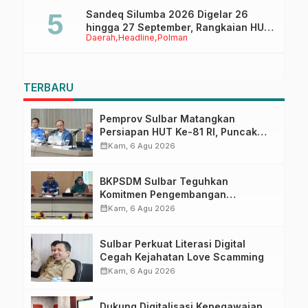
Sandeq Silumba 2026 Digelar 26
hingga 27 September, Rangkaian HUT
Daerah
Headline
Polman
Sulbar
TERBARU
Pemprov Sulbar Matangkan
Persiapan HUT Ke-81 RI, Puncak
Upacara di Lapangan Ahmad
calendar_month
Kam, 6 Agu 2026
Kirang
BKPSDM Sulbar Teguhkan
Komitmen Pengembangan
Kompetensi ASN melalui
calendar_month
Kam, 6 Agu 2026
Penandatanganan Perjanjian
Tugas Belajar 2026
Sulbar Perkuat Literasi Digital
Cegah Kejahatan Love Scamming
calendar_month
Kam, 6 Agu 2026
Dukung Digitalisasi Kepegawaian,