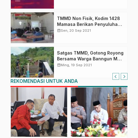
Mendatang
TMMD Non Fisik, Kodim 1428
Mamasa Berikan Penyuluhan
HIV/AIDS
calendar_month
Sen, 20 Sep 2021
Satgas TMMD, Gotong Royong
Bersama Warga Banngun MCK
dan Bak Air
calendar_month
Ming, 19 Sep 2021
REKOMENDASI UNTUK ANDA