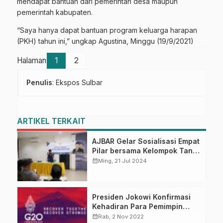
mendapat bantuan dari pemerintah desa maupun
pemerintah kabupaten.
“Saya hanya dapat bantuan program keluarga harapan
(PKH) tahun ini,” ungkap Agustina, Minggu (19/9/2021)
Halaman
1
2
Penulis
: Ekspos Sulbar
ARTIKEL TERKAIT
AJBAR Gelar Sosialisasi Empat
Pilar bersama Kelompok Tani
Pasangkayu
calendar_month
Ming, 21 Jul 2024
Presiden Jokowi Konfirmasi
Kehadiran Para Pemimpin
Negara pada KTT G20
calendar_month
Rab, 2 Nov 2022