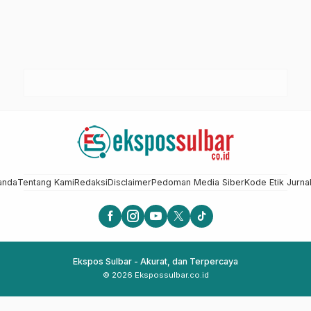
anda
Tentang Kami
Redaksi
Disclaimer
Pedoman Media Siber
Kode Etik Jurnal
Ekspos Sulbar - Akurat, dan Terpercaya
© 2026 Ekspossulbar.co.id