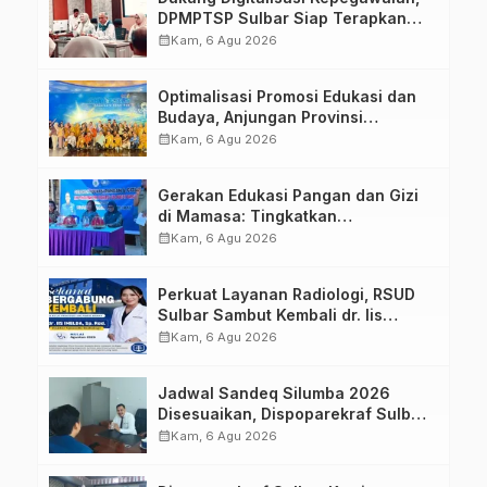
DPMPTSP Sulbar Siap Terapkan
Aplikasi FLEKSI ASN
calendar_month
Kam, 6 Agu 2026
Optimalisasi Promosi Edukasi dan
Budaya, Anjungan Provinsi
Sulawesi Barat Perkuat Kolaborasi
calendar_month
Kam, 6 Agu 2026
Strategis Bersama Sky World TMII
Gerakan Edukasi Pangan dan Gizi
di Mamasa: Tingkatkan
Pengetahuan dan Keterampilan
calendar_month
Kam, 6 Agu 2026
Keluarga dalam Pemenuhan Gizi
Perkuat Layanan Radiologi, RSUD
Sulbar Sambut Kembali dr. Iis
Imelda, Sp.Rad
calendar_month
Kam, 6 Agu 2026
Jadwal Sandeq Silumba 2026
Disesuaikan, Dispoparekraf Sulbar
Pastikan Persiapan Tetap
calendar_month
Kam, 6 Agu 2026
Dimatangkan