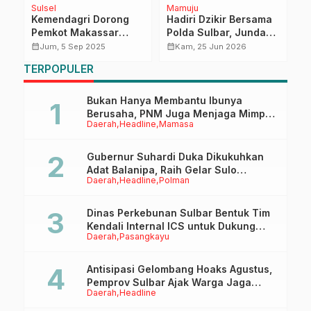
Sulsel
Mamuju
H
Kemendagri Dorong
Hadiri Dzikir Bersama
P
Pemkot Makassar
Polda Sulbar, Junda
J
Terus Lahirkan Inovasi
Maulana Tekankan
d
calendar_month
calendar_month
calendar_month
Jum, 5 Sep 2025
Kam, 25 Jun 2026
Bermanfaat bagi
Pentingnya Evaluasi
P
TERPOPULER
Masyarakat
dan Perbaikan Diri
B
Bukan Hanya Membantu Ibunya
Berusaha, PNM Juga Menjaga Mimpi
Daerah
Headline
Mamasa
Anaknya Untuk Menggapai Cita-Cita
Gubernur Suhardi Duka Dikukuhkan
Adat Balanipa, Raih Gelar Sulo
Daerah
Headline
Polman
Tappidena
Dinas Perkebunan Sulbar Bentuk Tim
Kendali Internal ICS untuk Dukung
Daerah
Pasangkayu
Sertifikasi ISPO Pekebun di
Pasangkayu
Antisipasi Gelombang Hoaks Agustus,
Pemprov Sulbar Ajak Warga Jaga
Daerah
Headline
Ruang Digital