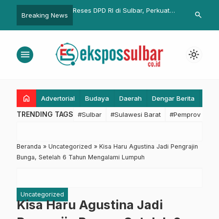
mil: Rajut Kebersamaan
Reses DPD RI di Sulbar, Perkuat
Jumat Berkah
search
Breaking News
Pengusaha, dan
Layanan Kesehatan Jiwa, Dorong
Gagas Aksi S
h
SDM Unggul dan Berkarakter
Aktivitas Ola
menu
light_mode
home
Advertorial
Budaya
Daerah
Dengar Berita
Eko
TRENDING TAGS
#Sulbar
#Sulawesi Barat
#Pemprov Sulba
Beranda
»
Uncategorized
»
Kisa Haru Agustina Jadi Pengrajin
Bunga, Setelah 6 Tahun Mengalami Lumpuh
Uncategorized
Kisa Haru Agustina Jadi