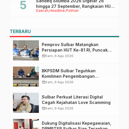
Sandeq Silumba 2026 Digelar 26
hingga 27 September, Rangkaian HUT
Daerah
Headline
Polman
Sulbar
TERBARU
Pemprov Sulbar Matangkan
Persiapan HUT Ke-81 RI, Puncak
Upacara di Lapangan Ahmad
calendar_month
Kam, 6 Agu 2026
Kirang
BKPSDM Sulbar Teguhkan
Komitmen Pengembangan
Kompetensi ASN melalui
calendar_month
Kam, 6 Agu 2026
Penandatanganan Perjanjian
Tugas Belajar 2026
Sulbar Perkuat Literasi Digital
Cegah Kejahatan Love Scamming
calendar_month
Kam, 6 Agu 2026
Dukung Digitalisasi Kepegawaian,
DPMPTSP Sulbar Siap Terapkan