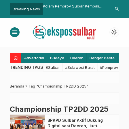
isasi Setda Sulbar
Kolam Pemprov Sulbar Kembali
Sinergi Sekr
search
Breaking News
Besar di PEKPPP Tahun
Indah, Air Mancur Warna-Warni
Diskominfo S
Rampung Jelang Pergantian
Pengelolaan 
Tahun
menu
light_mode
home
Advertorial
Budaya
Daerah
Dengar Berita
Eko
TRENDING TAGS
#Sulbar
#Sulawesi Barat
#Pemprov Sulba
Beranda
»
Tag "Championship TP2DD 2025"
Championship TP2DD 2025
BPKPD Sulbar Aktif Dukung
Digitalisasi Daerah, Ikuti