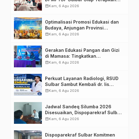
Aplikasi FLEKSI ASN
calendar_month
Kam, 6 Agu 2026
Optimalisasi Promosi Edukasi dan
Budaya, Anjungan Provinsi
Sulawesi Barat Perkuat Kolaborasi
calendar_month
Kam, 6 Agu 2026
Strategis Bersama Sky World TMII
Gerakan Edukasi Pangan dan Gizi
di Mamasa: Tingkatkan
Pengetahuan dan Keterampilan
calendar_month
Kam, 6 Agu 2026
Keluarga dalam Pemenuhan Gizi
Perkuat Layanan Radiologi, RSUD
Sulbar Sambut Kembali dr. Iis
Imelda, Sp.Rad
calendar_month
Kam, 6 Agu 2026
Jadwal Sandeq Silumba 2026
Disesuaikan, Dispoparekraf Sulbar
Pastikan Persiapan Tetap
calendar_month
Kam, 6 Agu 2026
Dimatangkan
Dispoparekraf Sulbar Komitmen