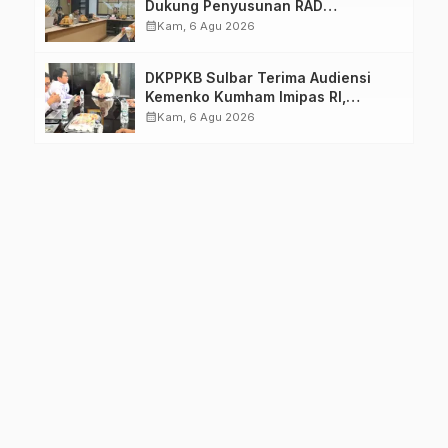
Dukung Penyusunan RAD
TPB/SDGs Sulawesi Barat
calendar_month
Kam, 6 Agu 2026
DKPPKB Sulbar Terima Audiensi
Kemenko Kumham Imipas RI,
Perkuat Pelayanan Kesehatan bagi
calendar_month
Kam, 6 Agu 2026
Kelompok Rentan