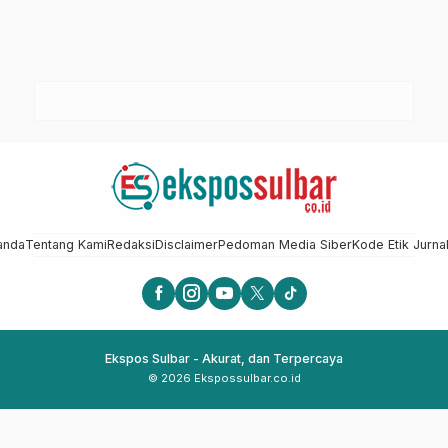
anda
Tentang Kami
Redaksi
Disclaimer
Pedoman Media Siber
Kode Etik Jurnal
Ekspos Sulbar - Akurat, dan Terpercaya
© 2026 Ekspossulbar.co.id