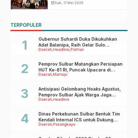
Pembekalan Championship
calendar_month
Sab, 17 Mei 2025
TP2DD 2025
TERPOPULER
Gubernur Suhardi Duka Dikukuhkan
Adat Balanipa, Raih Gelar Sulo
Daerah
Headline
Polman
Tappidena
Pemprov Sulbar Matangkan Persiapan
HUT Ke-81 RI, Puncak Upacara di
Daerah
Mamuju
Lapangan Ahmad Kirang
Antisipasi Gelombang Hoaks Agustus,
Pemprov Sulbar Ajak Warga Jaga
Daerah
Headline
Ruang Digital
Dinas Perkebunan Sulbar Bentuk Tim
Kendali Internal ICS untuk Dukung
Daerah
Pasangkayu
Sertifikasi ISPO Pekebun di
Pasangkayu