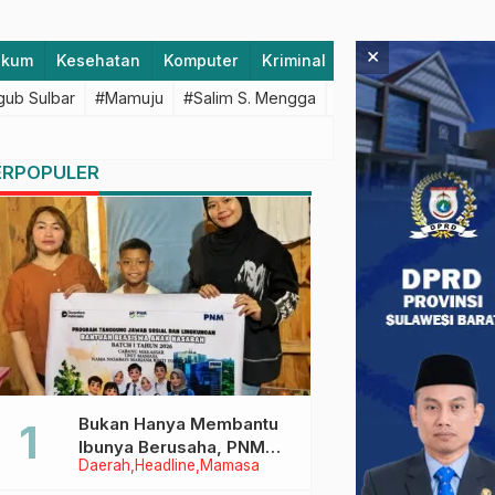
×
ukum
Kesehatan
Komputer
Kriminal
Lifestyle
Majen
ub Sulbar
#Mamuju
#Salim S. Mengga
#featured
#Polda S
ERPOPULER
Bukan Hanya Membantu
Ibunya Berusaha, PNM
Daerah
Headline
Mamasa
Juga Menjaga Mimpi
Anaknya Untuk