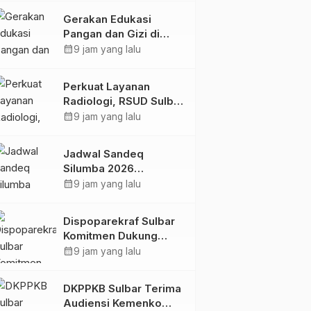
Kolaborasi Strategis
Gerakan Edukasi
Bersama Sky World
Pangan dan Gizi di
TMII
Mamasa: Tingkatkan
calendar_month
9 jam yang lalu
Pengetahuan dan
Keterampilan Keluarga
Perkuat Layanan
dalam Pemenuhan Gizi
Radiologi, RSUD Sulbar
Sambut Kembali dr. Iis
calendar_month
9 jam yang lalu
Imelda, Sp.Rad
Jadwal Sandeq
Silumba 2026
Disesuaikan,
calendar_month
9 jam yang lalu
Dispoparekraf Sulbar
Pastikan Persiapan
Dispoparekraf Sulbar
Tetap Dimatangkan
Komitmen Dukung
Penyusunan RAD
calendar_month
9 jam yang lalu
TPB/SDGs Sulawesi
Barat
DKPPKB Sulbar Terima
Audiensi Kemenko