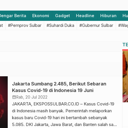
Dengar Berita
Ekonomi
Gadget
Headline
Hiburan
H
at
#Pemprov Sulbar
#Suhardi Duka
#Gubernur Sulbar
#Wag
T
Jakarta Sumbang 2.485, Berikut Sebaran
Kasus Covid-19 di Indonesia 19 Juni
calendar_month
Rab, 20 Jul 2022
JAKARTA, EKSPOSSULBAR.CO.ID – Kasus Covid-19
di Indonesia masih banyak. Pemerintah melaporkan
kasus baru Covid-19 hari ini bertambah sebanyak
5.085. DKI Jakarta, Jawa Barat, dan Banten salah satu