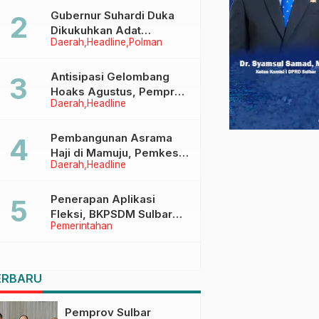
Menggapai Cita-Cita
Gubernur Suhardi Duka
Dikukuhkan Adat
Daerah
Headline
Polman
Balanipa, Raih Gelar Sulo
Tappidena
Antisipasi Gelombang
Hoaks Agustus, Pemprov
Daerah
Headline
Sulbar Ajak Warga Jaga
Ruang Digital
Pembangunan Asrama
Haji di Mamuju, Pemkesra
Daerah
Headline
dan Kementerian Haji
Sulbar Tinjau Lokasi
Penerapan Aplikasi
Fleksi, BKPSDM Sulbar
Pemerintahan
Dorong Transformasi
Digital Sistem Kehadiran
ASN
ERBARU
Pemprov Sulbar