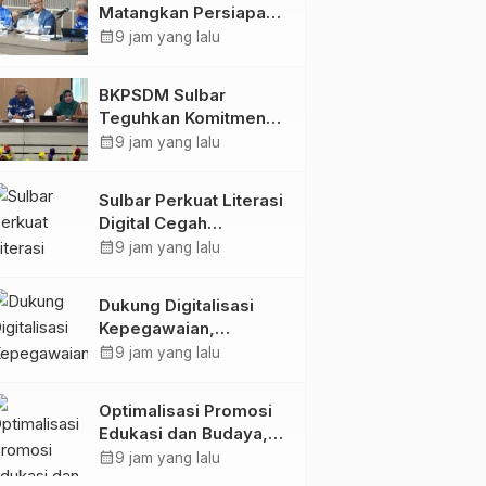
Matangkan Persiapan
HUT Ke-81 RI, Puncak
calendar_month
9 jam yang lalu
Upacara di Lapangan
Ahmad Kirang
BKPSDM Sulbar
Teguhkan Komitmen
Pengembangan
calendar_month
9 jam yang lalu
Kompetensi ASN
melalui
Sulbar Perkuat Literasi
Penandatanganan
Digital Cegah
Perjanjian Tugas
Kejahatan Love
calendar_month
9 jam yang lalu
Belajar 2026
Scamming
Dukung Digitalisasi
Kepegawaian,
DPMPTSP Sulbar Siap
calendar_month
9 jam yang lalu
Terapkan Aplikasi
FLEKSI ASN
Optimalisasi Promosi
Edukasi dan Budaya,
Anjungan Provinsi
calendar_month
9 jam yang lalu
Sulawesi Barat Perkuat