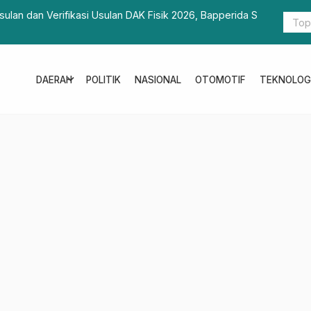
 Usulan DAK Fisik 2026, Bapperida Sulbar Tekankan
SMSI Gaung
esain
expand_more
DAERAH
POLITIK
NASIONAL
OTOMOTIF
TEKNOLOG