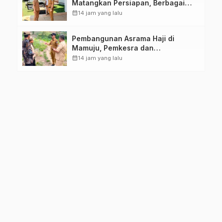
Matangkan Persiapan, Berbagai
Lomba Akan Dilaksanakan Pemprov
calendar_month
14 jam yang lalu
Sulbar
Pembangunan Asrama Haji di
Mamuju, Pemkesra dan
Kementerian Haji Sulbar Tinjau
calendar_month
14 jam yang lalu
Lokasi