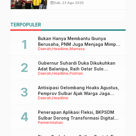
Festival Literasi DPKD Mamasa
calendar_month
Sab, 23 Agu 2025
TERPOPULER
Bukan Hanya Membantu Ibunya
Berusaha, PNM Juga Menjaga Mimpi
Daerah
Headline
Mamasa
Anaknya Untuk Menggapai Cita-Cita
Gubernur Suhardi Duka Dikukuhkan
Adat Balanipa, Raih Gelar Sulo
Daerah
Headline
Polman
Tappidena
Antisipasi Gelombang Hoaks Agustus,
Pemprov Sulbar Ajak Warga Jaga
Daerah
Headline
Ruang Digital
Penerapan Aplikasi Fleksi, BKPSDM
Sulbar Dorong Transformasi Digital
Pemerintahan
Sistem Kehadiran ASN