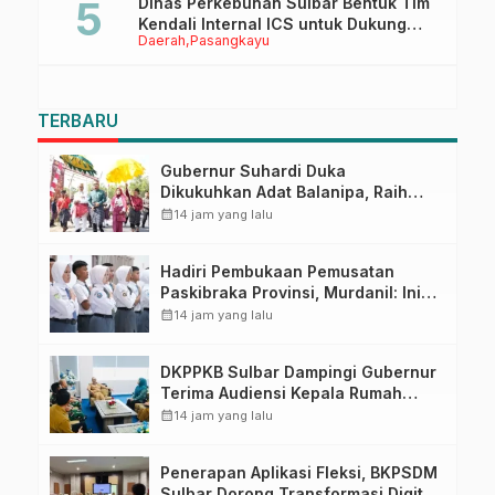
Dinas Perkebunan Sulbar Bentuk Tim
Kendali Internal ICS untuk Dukung
Daerah
Pasangkayu
Sertifikasi ISPO Pekebun di
Pasangkayu
TERBARU
Gubernur Suhardi Duka
Dikukuhkan Adat Balanipa, Raih
Gelar Sulo Tappidena
calendar_month
14 jam yang lalu
Hadiri Pembukaan Pemusatan
Paskibraka Provinsi, Murdanil: Ini
Membentuk Karakter Hingga
calendar_month
14 jam yang lalu
Kedisiplinannya
DKPPKB Sulbar Dampingi Gubernur
Terima Audiensi Kepala Rumah
Sakit TK. III Punggawa Malolo
calendar_month
14 jam yang lalu
Penerapan Aplikasi Fleksi, BKPSDM
Sulbar Dorong Transformasi Digital