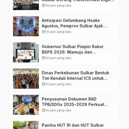
Sistem Kehadiran ASN
calendar_month
14 jam yang lalu
Antisipasi Gelombang Hoaks
Agustus, Pemprov Sulbar Ajak
Warga Jaga Ruang Digital
calendar_month
14 jam yang lalu
Gubernur Sulbar Pimpin Rakor
BSPS 2026: Mamuju dan
Pasangkayu Masih Nol Realisasi
calendar_month
14 jam yang lalu
dari Kuota 5.250 Unit
Dinas Perkebunan Sulbar Bentuk
Tim Kendali Internal ICS untuk
Dukung Sertifikasi ISPO Pekebun di
calendar_month
14 jam yang lalu
Pasangkayu
Penyusunan Dokumen RAD
TPB/SDGs 2025–2029 Perkuat
Arah Pembangunan Berkelanjutan
calendar_month
14 jam yang lalu
Sulawesi Barat
Panitia HUT RI dan HUT Sulbar