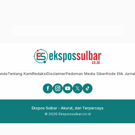
anda
Tentang Kami
Redaksi
Disclaimer
Pedoman Media Siber
Kode Etik Jurnal
Ekspos Sulbar - Akurat, dan Terpercaya
© 2026 Ekspossulbar.co.id