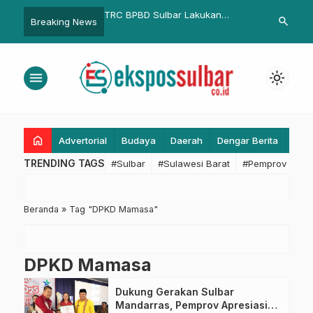
.000 Duta Pariwisata
TRC BPBD Sulbar Lakukan
Sekprov Jun
search
Breaking News
sparbud Latih Warga
Perawatan Truk Serba Guna,
Pelaksanaan 
empat Wisata Jadi
Komitmen Jaga Kesiapsiagaan
Profiling 45
reator
Hadapi Potensi Bencana
menu
light_mode
home
Advertorial
Budaya
Daerah
Dengar Berita
Eko
TRENDING TAGS
#Sulbar
#Sulawesi Barat
#Pemprov Sulba
Beranda
»
Tag "DPKD Mamasa"
DPKD Mamasa
Dukung Gerakan Sulbar
Mandarras, Pemprov Apresiasi