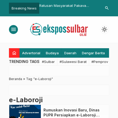
bar Gelar Rapat
Ratusan Masyarakat Pakava
Sekkab Pasa
search
Breaking News
 Sidang Penyelesaian
Demo Tolak Permendagri 60
Pelatihan Aut
Daerah
Tahun 2018
ke OPD Lain.
menu
light_mode
home
Advertorial
Budaya
Daerah
Dengar Berita
Eko
TRENDING TAGS
#Sulbar
#Sulawesi Barat
#Pemprov Sulba
Beranda
»
Tag "e-Laboroji"
e-Laboroji
Rumuskan Inovasi Baru, Dinas
PUPR Persiapkan e-Laboroji