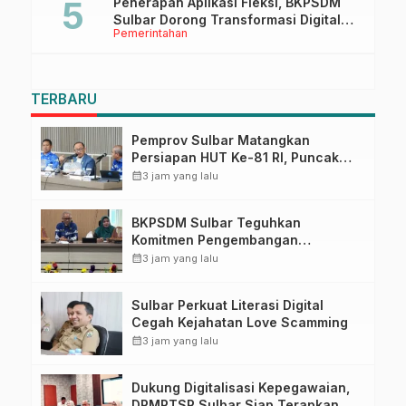
Penerapan Aplikasi Fleksi, BKPSDM
Sulbar Dorong Transformasi Digital
Pemerintahan
Sistem Kehadiran ASN
TERBARU
Pemprov Sulbar Matangkan
Persiapan HUT Ke-81 RI, Puncak
Upacara di Lapangan Ahmad
calendar_month
3 jam yang lalu
Kirang
BKPSDM Sulbar Teguhkan
Komitmen Pengembangan
Kompetensi ASN melalui
calendar_month
3 jam yang lalu
Penandatanganan Perjanjian
Tugas Belajar 2026
Sulbar Perkuat Literasi Digital
Cegah Kejahatan Love Scamming
calendar_month
3 jam yang lalu
Dukung Digitalisasi Kepegawaian,
DPMPTSP Sulbar Siap Terapkan