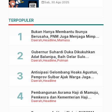
Menjadi Inovasi Unggulan
calendar_month
Sab, 30 Agu 2025
TERPOPULER
Bukan Hanya Membantu Ibunya
Berusaha, PNM Juga Menjaga Mimpi
Daerah
Headline
Mamasa
Anaknya Untuk Menggapai Cita-Cita
Gubernur Suhardi Duka Dikukuhkan
Adat Balanipa, Raih Gelar Sulo
Daerah
Headline
Polman
Tappidena
Antisipasi Gelombang Hoaks Agustus,
Pemprov Sulbar Ajak Warga Jaga
Daerah
Headline
Ruang Digital
Pembangunan Asrama Haji di Mamuju,
Pemkesra dan Kementerian Haji
Daerah
Headline
Sulbar Tinjau Lokasi