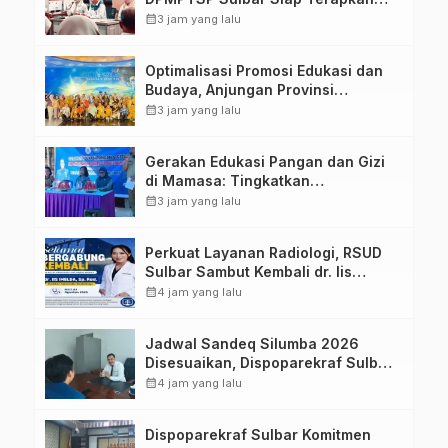
Aplikasi FLEKSI ASN
calendar_month
3 jam yang lalu
Optimalisasi Promosi Edukasi dan
Budaya, Anjungan Provinsi
Sulawesi Barat Perkuat Kolaborasi
calendar_month
3 jam yang lalu
Strategis Bersama Sky World TMII
Gerakan Edukasi Pangan dan Gizi
di Mamasa: Tingkatkan
Pengetahuan dan Keterampilan
calendar_month
3 jam yang lalu
Keluarga dalam Pemenuhan Gizi
Perkuat Layanan Radiologi, RSUD
Sulbar Sambut Kembali dr. Iis
Imelda, Sp.Rad
calendar_month
4 jam yang lalu
Jadwal Sandeq Silumba 2026
Disesuaikan, Dispoparekraf Sulbar
Pastikan Persiapan Tetap
calendar_month
4 jam yang lalu
Dimatangkan
Dispoparekraf Sulbar Komitmen