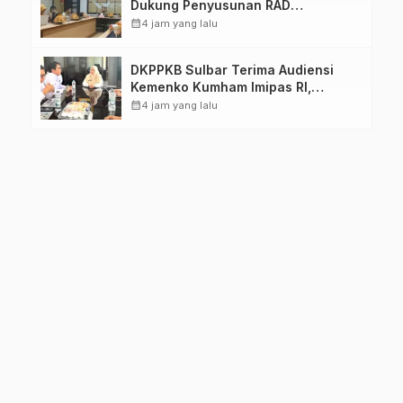
Dukung Penyusunan RAD
TPB/SDGs Sulawesi Barat
calendar_month
4 jam yang lalu
DKPPKB Sulbar Terima Audiensi
Kemenko Kumham Imipas RI,
Perkuat Pelayanan Kesehatan bagi
calendar_month
4 jam yang lalu
Kelompok Rentan