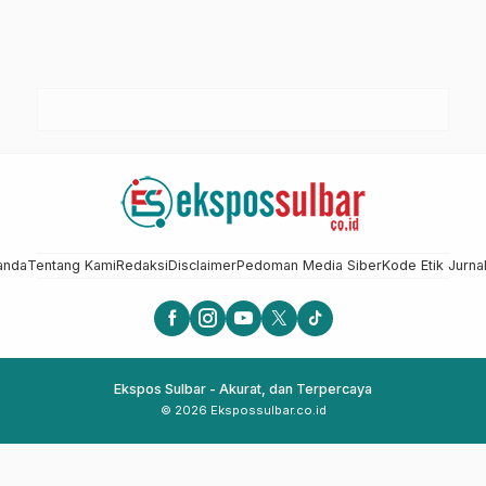
anda
Tentang Kami
Redaksi
Disclaimer
Pedoman Media Siber
Kode Etik Jurnal
Ekspos Sulbar - Akurat, dan Terpercaya
© 2026 Ekspossulbar.co.id