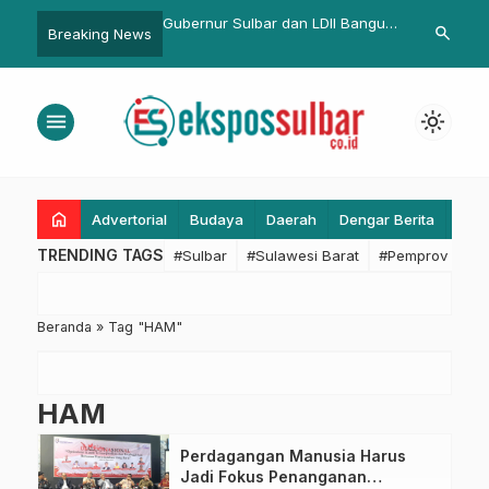
ahmat Evakuasi Siswi
Gubernur Sulbar dan LDII Bangun
DPRD Sulbar 
search
Breaking News
Saat Pengamanan
9 Masjid Baru di Empat
Diskominfo Su
r Wish di Mamuju
Kabupaten
Rekrutmen Ko
KPID
menu
light_mode
home
Advertorial
Budaya
Daerah
Dengar Berita
Eko
TRENDING TAGS
#Sulbar
#Sulawesi Barat
#Pemprov Sulba
Beranda
»
Tag "HAM"
HAM
Perdagangan Manusia Harus
Jadi Fokus Penanganan