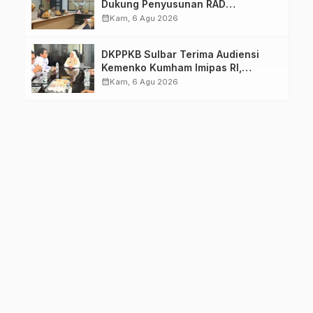
Dukung Penyusunan RAD
TPB/SDGs Sulawesi Barat
calendar_month
Kam, 6 Agu 2026
DKPPKB Sulbar Terima Audiensi
Kemenko Kumham Imipas RI,
Perkuat Pelayanan Kesehatan bagi
calendar_month
Kam, 6 Agu 2026
Kelompok Rentan