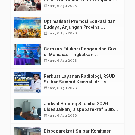
Aplikasi FLEKSI ASN
calendar_month
Kam, 6 Agu 2026
Optimalisasi Promosi Edukasi dan
Budaya, Anjungan Provinsi
Sulawesi Barat Perkuat Kolaborasi
calendar_month
Kam, 6 Agu 2026
Strategis Bersama Sky World TMII
Gerakan Edukasi Pangan dan Gizi
di Mamasa: Tingkatkan
Pengetahuan dan Keterampilan
calendar_month
Kam, 6 Agu 2026
Keluarga dalam Pemenuhan Gizi
Perkuat Layanan Radiologi, RSUD
Sulbar Sambut Kembali dr. Iis
Imelda, Sp.Rad
calendar_month
Kam, 6 Agu 2026
Jadwal Sandeq Silumba 2026
Disesuaikan, Dispoparekraf Sulbar
Pastikan Persiapan Tetap
calendar_month
Kam, 6 Agu 2026
Dimatangkan
Dispoparekraf Sulbar Komitmen