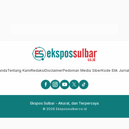
anda
Tentang Kami
Redaksi
Disclaimer
Pedoman Media Siber
Kode Etik Jurnal
Ekspos Sulbar - Akurat, dan Terpercaya
© 2026 Ekspossulbar.co.id