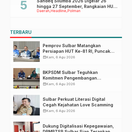
Sandeq Silumba 2026 Digelar 26
hingga 27 September, Rangkaian HUT
Daerah
Headline
Polman
Sulbar
TERBARU
Pemprov Sulbar Matangkan
Persiapan HUT Ke-81 RI, Puncak
Upacara di Lapangan Ahmad
calendar_month
Kam, 6 Agu 2026
Kirang
BKPSDM Sulbar Teguhkan
Komitmen Pengembangan
Kompetensi ASN melalui
calendar_month
Kam, 6 Agu 2026
Penandatanganan Perjanjian
Tugas Belajar 2026
Sulbar Perkuat Literasi Digital
Cegah Kejahatan Love Scamming
calendar_month
Kam, 6 Agu 2026
Dukung Digitalisasi Kepegawaian,
DPMPTSP Sulbar Siap Terapkan