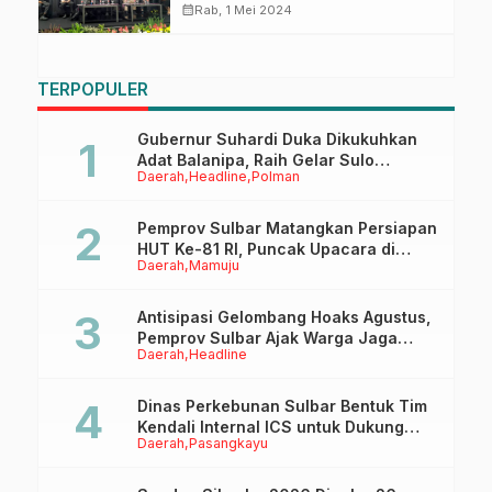
Pemerintah Baru
calendar_month
Rab, 1 Mei 2024
TERPOPULER
Gubernur Suhardi Duka Dikukuhkan
Adat Balanipa, Raih Gelar Sulo
Daerah
Headline
Polman
Tappidena
Pemprov Sulbar Matangkan Persiapan
HUT Ke-81 RI, Puncak Upacara di
Daerah
Mamuju
Lapangan Ahmad Kirang
Antisipasi Gelombang Hoaks Agustus,
Pemprov Sulbar Ajak Warga Jaga
Daerah
Headline
Ruang Digital
Dinas Perkebunan Sulbar Bentuk Tim
Kendali Internal ICS untuk Dukung
Daerah
Pasangkayu
Sertifikasi ISPO Pekebun di
Pasangkayu