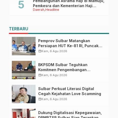
Pembangunan Asrama Haji di Mamuju,
Pemkesra dan Kementerian Haji
Daerah
Headline
Sulbar Tinjau Lokasi
TERBARU
Pemprov Sulbar Matangkan
Persiapan HUT Ke-81 RI, Puncak
Upacara di Lapangan Ahmad
calendar_month
Kam, 6 Agu 2026
Kirang
BKPSDM Sulbar Teguhkan
Komitmen Pengembangan
Kompetensi ASN melalui
calendar_month
Kam, 6 Agu 2026
Penandatanganan Perjanjian
Tugas Belajar 2026
Sulbar Perkuat Literasi Digital
Cegah Kejahatan Love Scamming
calendar_month
Kam, 6 Agu 2026
Dukung Digitalisasi Kepegawaian,
DPMPTSP Sulbar Siap Terapkan