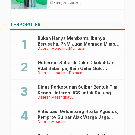
calendar_month
Kam, 29 Apr 2021
TERPOPULER
Bukan Hanya Membantu Ibunya
Berusaha, PNM Juga Menjaga Mimpi
Daerah
Headline
Mamasa
Anaknya Untuk Menggapai Cita-Cita
Gubernur Suhardi Duka Dikukuhkan
Adat Balanipa, Raih Gelar Sulo
Daerah
Headline
Polman
Tappidena
Dinas Perkebunan Sulbar Bentuk Tim
Kendali Internal ICS untuk Dukung
Daerah
Pasangkayu
Sertifikasi ISPO Pekebun di
Pasangkayu
Antisipasi Gelombang Hoaks Agustus,
Pemprov Sulbar Ajak Warga Jaga
Daerah
Headline
Ruang Digital