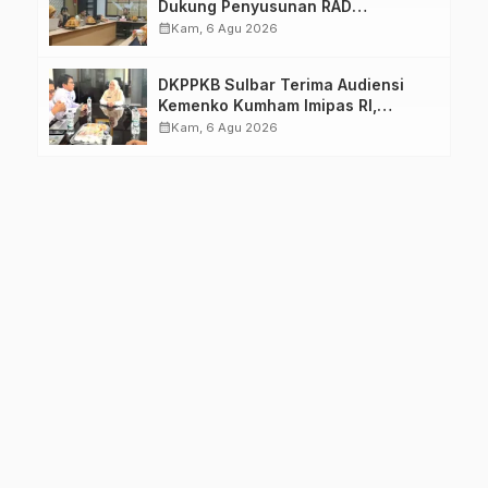
Dukung Penyusunan RAD
TPB/SDGs Sulawesi Barat
calendar_month
Kam, 6 Agu 2026
DKPPKB Sulbar Terima Audiensi
Kemenko Kumham Imipas RI,
Perkuat Pelayanan Kesehatan bagi
calendar_month
Kam, 6 Agu 2026
Kelompok Rentan