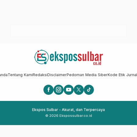
anda
Tentang Kami
Redaksi
Disclaimer
Pedoman Media Siber
Kode Etik Jurnal
Ekspos Sulbar - Akurat, dan Terpercaya
© 2026 Ekspossulbar.co.id