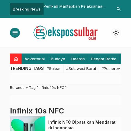
i
Pemkab Mantapkan Pelaksanaan
Wabup Pasangkayu Warning OPD
search
Breaking News
WS
HUT Pasangkayu
yang Malas Hadiri Paripurna
menu
light_mode
home
Advertorial
Budaya
Daerah
Dengar Berita
Eko
TRENDING TAGS
#Sulbar
#Sulawesi Barat
#Pemprov Sulba
Beranda
»
Tag "Infinix 10s NFC"
Infinix 10s NFC
Infinix NFC Dipastikan Mendarat
di Indonesia