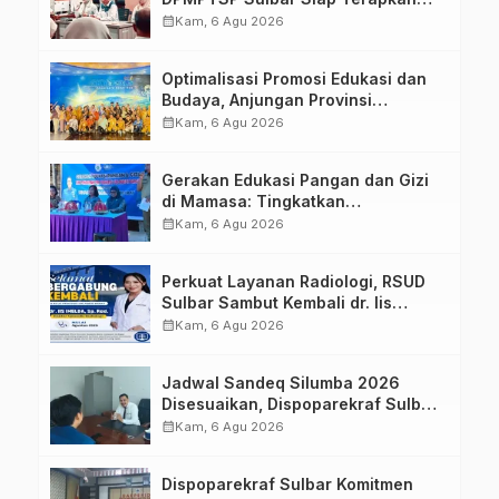
Aplikasi FLEKSI ASN
calendar_month
Kam, 6 Agu 2026
Optimalisasi Promosi Edukasi dan
Budaya, Anjungan Provinsi
Sulawesi Barat Perkuat Kolaborasi
calendar_month
Kam, 6 Agu 2026
Strategis Bersama Sky World TMII
Gerakan Edukasi Pangan dan Gizi
di Mamasa: Tingkatkan
Pengetahuan dan Keterampilan
calendar_month
Kam, 6 Agu 2026
Keluarga dalam Pemenuhan Gizi
Perkuat Layanan Radiologi, RSUD
Sulbar Sambut Kembali dr. Iis
Imelda, Sp.Rad
calendar_month
Kam, 6 Agu 2026
Jadwal Sandeq Silumba 2026
Disesuaikan, Dispoparekraf Sulbar
Pastikan Persiapan Tetap
calendar_month
Kam, 6 Agu 2026
Dimatangkan
Dispoparekraf Sulbar Komitmen