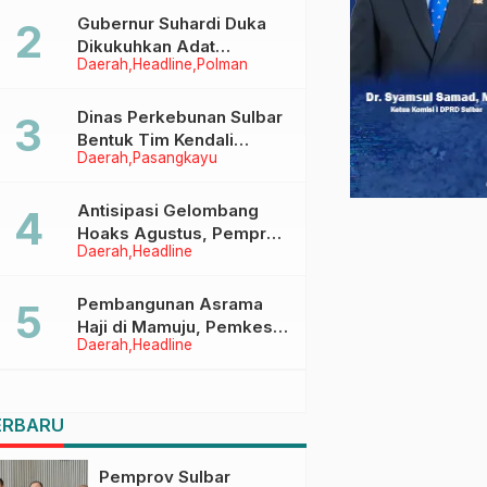
Menggapai Cita-Cita
Gubernur Suhardi Duka
Dikukuhkan Adat
Daerah
Headline
Polman
Balanipa, Raih Gelar Sulo
Tappidena
Dinas Perkebunan Sulbar
Bentuk Tim Kendali
Daerah
Pasangkayu
Internal ICS untuk Dukung
Sertifikasi ISPO Pekebun
di Pasangkayu
Antisipasi Gelombang
Hoaks Agustus, Pemprov
Daerah
Headline
Sulbar Ajak Warga Jaga
Ruang Digital
Pembangunan Asrama
Haji di Mamuju, Pemkesra
Daerah
Headline
dan Kementerian Haji
Sulbar Tinjau Lokasi
ERBARU
Pemprov Sulbar