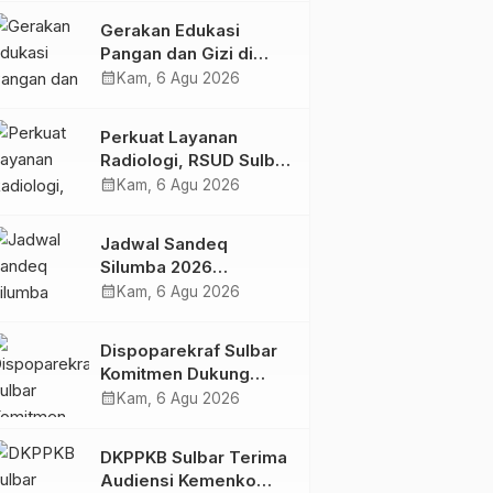
Kolaborasi Strategis
Gerakan Edukasi
Bersama Sky World
Pangan dan Gizi di
TMII
Mamasa: Tingkatkan
calendar_month
Kam, 6 Agu 2026
Pengetahuan dan
Keterampilan Keluarga
Perkuat Layanan
dalam Pemenuhan Gizi
Radiologi, RSUD Sulbar
Sambut Kembali dr. Iis
calendar_month
Kam, 6 Agu 2026
Imelda, Sp.Rad
Jadwal Sandeq
Silumba 2026
Disesuaikan,
calendar_month
Kam, 6 Agu 2026
Dispoparekraf Sulbar
Pastikan Persiapan
Dispoparekraf Sulbar
Tetap Dimatangkan
Komitmen Dukung
Penyusunan RAD
calendar_month
Kam, 6 Agu 2026
TPB/SDGs Sulawesi
Barat
DKPPKB Sulbar Terima
Audiensi Kemenko