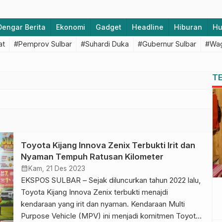
Dengar Berita
Ekonomi
Gadget
Headline
Hiburan
H
at
#Pemprov Sulbar
#Suhardi Duka
#Gubernur Sulbar
#Wag
T
Toyota Kijang Innova Zenix Terbukti Irit dan
Nyaman Tempuh Ratusan Kilometer
calendar_month
Kam, 21 Des 2023
EKSPOS SULBAR – Sejak diluncurkan tahun 2022 lalu,
Toyota Kijang Innova Zenix terbukti menajdi
kendaraan yang irit dan nyaman. Kendaraan Multi
Purpose Vehicle (MPV) ini menjadi komitmen Toyota