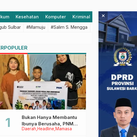
×
ukum
Kesehatan
Komputer
Kriminal
Lifestyle
Majen
ub Sulbar
#Mamuju
#Salim S. Mengga
#featured
#Polda S
ERPOPULER
Bukan Hanya Membantu
Ibunya Berusaha, PNM
Daerah
Headline
Mamasa
Juga Menjaga Mimpi
Anaknya Untuk