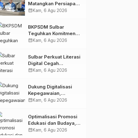
Matangkan Persiapan
HUT Ke-81 RI, Puncak
calendar_month
Kam, 6 Agu 2026
Upacara di Lapangan
Ahmad Kirang
BKPSDM Sulbar
Teguhkan Komitmen
Pengembangan
calendar_month
Kam, 6 Agu 2026
Kompetensi ASN
melalui
Sulbar Perkuat Literasi
Penandatanganan
Digital Cegah
Perjanjian Tugas
Kejahatan Love
calendar_month
Kam, 6 Agu 2026
Belajar 2026
Scamming
Dukung Digitalisasi
Kepegawaian,
DPMPTSP Sulbar Siap
calendar_month
Kam, 6 Agu 2026
Terapkan Aplikasi
FLEKSI ASN
Optimalisasi Promosi
Edukasi dan Budaya,
Anjungan Provinsi
calendar_month
Kam, 6 Agu 2026
Sulawesi Barat Perkuat