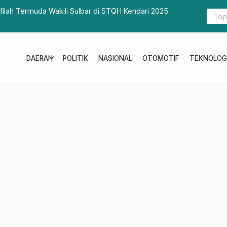
lbar di STQH Kendari 2025
SIGAP, Inovasi Baru BPKPD Sulbar 
Tepat dan Transparan
expand_more
DAERAH
POLITIK
NASIONAL
OTOMOTIF
TEKNOLOG