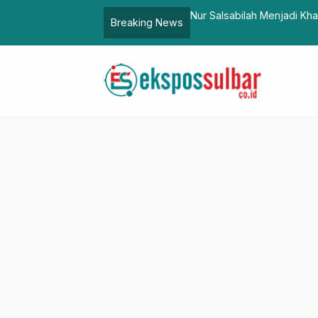
 Menurun
Nur Salsabilah Menjadi Khafilah Termuda Wakili Su
Breaking News