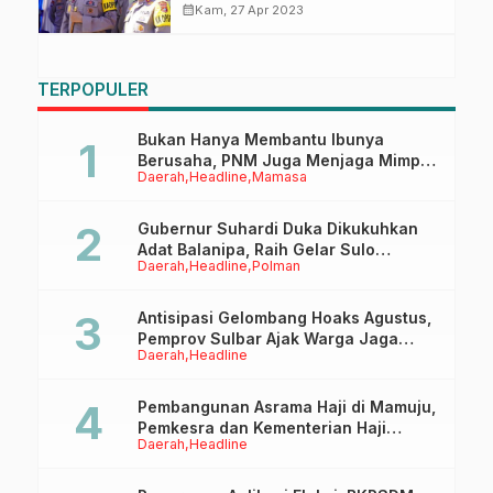
Pengamanan Lintas Provinsi
calendar_month
Kam, 27 Apr 2023
TERPOPULER
Bukan Hanya Membantu Ibunya
Berusaha, PNM Juga Menjaga Mimpi
Daerah
Headline
Mamasa
Anaknya Untuk Menggapai Cita-Cita
Gubernur Suhardi Duka Dikukuhkan
Adat Balanipa, Raih Gelar Sulo
Daerah
Headline
Polman
Tappidena
Antisipasi Gelombang Hoaks Agustus,
Pemprov Sulbar Ajak Warga Jaga
Daerah
Headline
Ruang Digital
Pembangunan Asrama Haji di Mamuju,
Pemkesra dan Kementerian Haji
Daerah
Headline
Sulbar Tinjau Lokasi