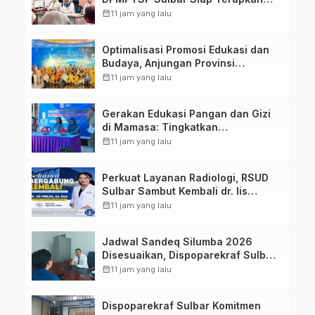
Aplikasi FLEKSI ASN
calendar_month
11 jam yang lalu
Optimalisasi Promosi Edukasi dan
Budaya, Anjungan Provinsi
Sulawesi Barat Perkuat Kolaborasi
calendar_month
11 jam yang lalu
Strategis Bersama Sky World TMII
Gerakan Edukasi Pangan dan Gizi
di Mamasa: Tingkatkan
Pengetahuan dan Keterampilan
calendar_month
11 jam yang lalu
Keluarga dalam Pemenuhan Gizi
Perkuat Layanan Radiologi, RSUD
Sulbar Sambut Kembali dr. Iis
Imelda, Sp.Rad
calendar_month
11 jam yang lalu
Jadwal Sandeq Silumba 2026
Disesuaikan, Dispoparekraf Sulbar
Pastikan Persiapan Tetap
calendar_month
11 jam yang lalu
Dimatangkan
Dispoparekraf Sulbar Komitmen