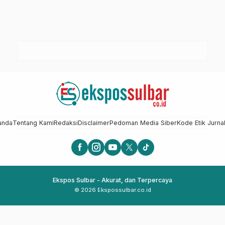
anda
Tentang Kami
Redaksi
Disclaimer
Pedoman Media Siber
Kode Etik Jurnal
Ekspos Sulbar - Akurat, dan Terpercaya
© 2026 Ekspossulbar.co.id