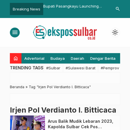
bah Dua Gedung Baru,
Bupati Pasangkayu Launching
Bapperida Su
search
Breaking News
an Pelayanan Ibu dan
Aplikasi simd@ Perencanaan
Penyusunan 
Mamuju Ten
menu
light_mode
home
Advertorial
Budaya
Daerah
Dengar Berita
Eko
TRENDING TAGS
#Sulbar
#Sulawesi Barat
#Pemprov Sulba
Beranda
»
Tag "Irjen Pol Verdianto I. Bitticaca"
Irjen Pol Verdianto I. Bitticaca
Arus Balik Mudik Lebaran 2023,
Kapolda Sulbar Cek Pos