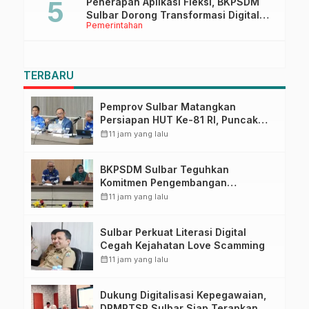
Penerapan Aplikasi Fleksi, BKPSDM
Sulbar Dorong Transformasi Digital
Pemerintahan
Sistem Kehadiran ASN
TERBARU
Pemprov Sulbar Matangkan
Persiapan HUT Ke-81 RI, Puncak
Upacara di Lapangan Ahmad
calendar_month
11 jam yang lalu
Kirang
BKPSDM Sulbar Teguhkan
Komitmen Pengembangan
Kompetensi ASN melalui
calendar_month
11 jam yang lalu
Penandatanganan Perjanjian
Tugas Belajar 2026
Sulbar Perkuat Literasi Digital
Cegah Kejahatan Love Scamming
calendar_month
11 jam yang lalu
Dukung Digitalisasi Kepegawaian,
DPMPTSP Sulbar Siap Terapkan