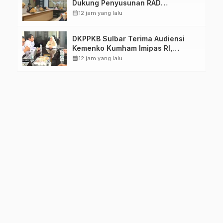
Dukung Penyusunan RAD
TPB/SDGs Sulawesi Barat
calendar_month
12 jam yang lalu
DKPPKB Sulbar Terima Audiensi
Kemenko Kumham Imipas RI,
Perkuat Pelayanan Kesehatan bagi
calendar_month
12 jam yang lalu
Kelompok Rentan