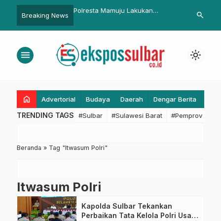
P. Serahkan Langsung
Polresta Mamuju Lakukan
Wagub Sulbar
search
Breaking News
e Kelompok Tani di
Pengamanan Aksi Unras
AHN K2: Pen
u: Pastikan Tepat
Disejumlah Titik
Prioritaskan
an Bebas Pungutan
Mengabdi, Ta
menu
light_mode
home
Advertorial
Budaya
Daerah
Dengar Berita
Eko
TRENDING TAGS
#Sulbar
#Sulawesi Barat
#Pemprov Sulba
Beranda
»
Tag "Itwasum Polri"
Itwasum Polri
Kapolda Sulbar Tekankan
Perbaikan Tata Kelola Polri Usai