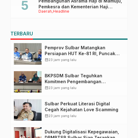
Pembangunan Asrama Haji di Mamuju,
Pemkesra dan Kementerian Haji
Daerah
Headline
Sulbar Tinjau Lokasi
TERBARU
Pemprov Sulbar Matangkan
Persiapan HUT Ke-81 RI, Puncak
Upacara di Lapangan Ahmad
calendar_month
23 jam yang lalu
Kirang
BKPSDM Sulbar Teguhkan
Komitmen Pengembangan
Kompetensi ASN melalui
calendar_month
23 jam yang lalu
Penandatanganan Perjanjian
Tugas Belajar 2026
Sulbar Perkuat Literasi Digital
Cegah Kejahatan Love Scamming
calendar_month
23 jam yang lalu
Dukung Digitalisasi Kepegawaian,
DPMPTSP Sulbar Siap Terapkan