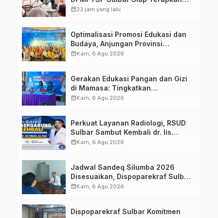
Aplikasi FLEKSI ASN
calendar_month
23 jam yang lalu
Optimalisasi Promosi Edukasi dan
Budaya, Anjungan Provinsi
Sulawesi Barat Perkuat Kolaborasi
calendar_month
Kam, 6 Agu 2026
Strategis Bersama Sky World TMII
Gerakan Edukasi Pangan dan Gizi
di Mamasa: Tingkatkan
Pengetahuan dan Keterampilan
calendar_month
Kam, 6 Agu 2026
Keluarga dalam Pemenuhan Gizi
Perkuat Layanan Radiologi, RSUD
Sulbar Sambut Kembali dr. Iis
Imelda, Sp.Rad
calendar_month
Kam, 6 Agu 2026
Jadwal Sandeq Silumba 2026
Disesuaikan, Dispoparekraf Sulbar
Pastikan Persiapan Tetap
calendar_month
Kam, 6 Agu 2026
Dimatangkan
Dispoparekraf Sulbar Komitmen