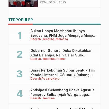
Audit Kinerja Itwasum Polri
calendar_month
Sel, 16 Sep 2025
TERPOPULER
Bukan Hanya Membantu Ibunya
Berusaha, PNM Juga Menjaga Mimpi
Daerah
Headline
Mamasa
Anaknya Untuk Menggapai Cita-Cita
Gubernur Suhardi Duka Dikukuhkan
Adat Balanipa, Raih Gelar Sulo
Daerah
Headline
Polman
Tappidena
Dinas Perkebunan Sulbar Bentuk Tim
Kendali Internal ICS untuk Dukung
Daerah
Pasangkayu
Sertifikasi ISPO Pekebun di
Pasangkayu
Antisipasi Gelombang Hoaks Agustus,
Pemprov Sulbar Ajak Warga Jaga
Daerah
Headline
Ruang Digital