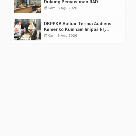
Dukung Penyusunan RAD
TPB/SDGs Sulawesi Barat
calendar_month
Kam, 6 Agu 2026
DKPPKB Sulbar Terima Audiensi
Kemenko Kumham Imipas RI,
Perkuat Pelayanan Kesehatan bagi
calendar_month
Kam, 6 Agu 2026
Kelompok Rentan