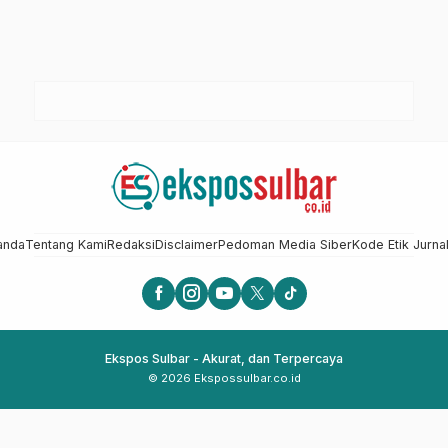
anda
Tentang Kami
Redaksi
Disclaimer
Pedoman Media Siber
Kode Etik Jurnal
Ekspos Sulbar - Akurat, dan Terpercaya
© 2026 Ekspossulbar.co.id