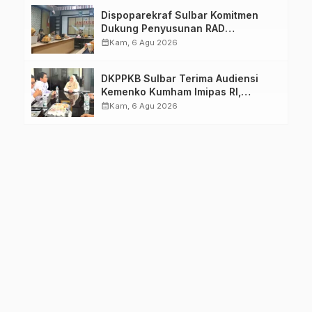
Dispoparekraf Sulbar Komitmen
Dukung Penyusunan RAD
TPB/SDGs Sulawesi Barat
calendar_month
Kam, 6 Agu 2026
DKPPKB Sulbar Terima Audiensi
Kemenko Kumham Imipas RI,
Perkuat Pelayanan Kesehatan bagi
calendar_month
Kam, 6 Agu 2026
Kelompok Rentan