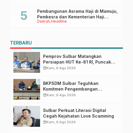
Pembangunan Asrama Haji di Mamuju,
Pemkesra dan Kementerian Haji
Daerah
Headline
Sulbar Tinjau Lokasi
TERBARU
Pemprov Sulbar Matangkan
Persiapan HUT Ke-81 RI, Puncak
Upacara di Lapangan Ahmad
calendar_month
Kam, 6 Agu 2026
Kirang
BKPSDM Sulbar Teguhkan
Komitmen Pengembangan
Kompetensi ASN melalui
calendar_month
Kam, 6 Agu 2026
Penandatanganan Perjanjian
Tugas Belajar 2026
Sulbar Perkuat Literasi Digital
Cegah Kejahatan Love Scamming
calendar_month
Kam, 6 Agu 2026