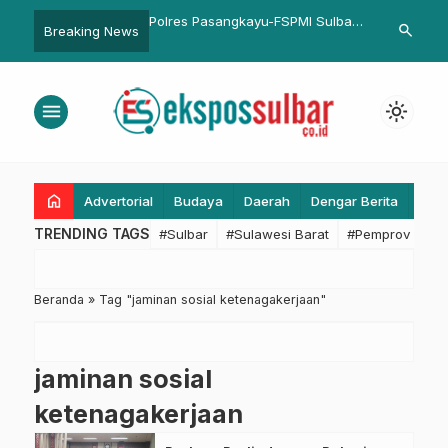
Pemkesra Sulbar
Polres Pasangkayu-FSPMI Sulbar
Pj Gubernur 
search
Breaking News
 Pelaksanaan Diseminasi
Pererat Silaturahim Lewat Bukber
Aktif Berorga
antauan dan Evaluasi
Generasi Ant
menu
light_mode
home
Advertorial
Budaya
Daerah
Dengar Berita
Eko
TRENDING TAGS
#Sulbar
#Sulawesi Barat
#Pemprov Sulba
Beranda
»
Tag "jaminan sosial ketenagakerjaan"
jaminan sosial
ketenagakerjaan