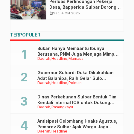
Perluas Perlindungan Pekerja
Desa, Bapperida Sulbar Dorong
Jaminan Sosial Ketenagakerjaan
calendar_month
Sab, 4 Okt 2025
hingga ke Tingkat Akar Rumput
TERPOPULER
Bukan Hanya Membantu Ibunya
Berusaha, PNM Juga Menjaga Mimpi
Daerah
Headline
Mamasa
Anaknya Untuk Menggapai Cita-Cita
Gubernur Suhardi Duka Dikukuhkan
Adat Balanipa, Raih Gelar Sulo
Daerah
Headline
Polman
Tappidena
Dinas Perkebunan Sulbar Bentuk Tim
Kendali Internal ICS untuk Dukung
Daerah
Pasangkayu
Sertifikasi ISPO Pekebun di
Pasangkayu
Antisipasi Gelombang Hoaks Agustus,
Pemprov Sulbar Ajak Warga Jaga
Daerah
Headline
Ruang Digital