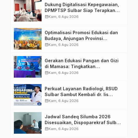
Dukung Digitalisasi Kepegawaian,
DPMPTSP Sulbar Siap Terapkan
Aplikasi FLEKSI ASN
calendar_month
Kam, 6 Agu 2026
Optimalisasi Promosi Edukasi dan
Budaya, Anjungan Provinsi
Sulawesi Barat Perkuat Kolaborasi
calendar_month
Kam, 6 Agu 2026
Strategis Bersama Sky World TMII
Gerakan Edukasi Pangan dan Gizi
di Mamasa: Tingkatkan
Pengetahuan dan Keterampilan
calendar_month
Kam, 6 Agu 2026
Keluarga dalam Pemenuhan Gizi
Perkuat Layanan Radiologi, RSUD
Sulbar Sambut Kembali dr. Iis
Imelda, Sp.Rad
calendar_month
Kam, 6 Agu 2026
Jadwal Sandeq Silumba 2026
Disesuaikan, Dispoparekraf Sulbar
Pastikan Persiapan Tetap
calendar_month
Kam, 6 Agu 2026
Dimatangkan