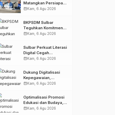
Matangkan Persiapan
HUT Ke-81 RI, Puncak
calendar_month
Kam, 6 Agu 2026
Upacara di Lapangan
Ahmad Kirang
BKPSDM Sulbar
Teguhkan Komitmen
Pengembangan
calendar_month
Kam, 6 Agu 2026
Kompetensi ASN
melalui
Sulbar Perkuat Literasi
Penandatanganan
Digital Cegah
Perjanjian Tugas
Kejahatan Love
calendar_month
Kam, 6 Agu 2026
Belajar 2026
Scamming
Dukung Digitalisasi
Kepegawaian,
DPMPTSP Sulbar Siap
calendar_month
Kam, 6 Agu 2026
Terapkan Aplikasi
FLEKSI ASN
Optimalisasi Promosi
Edukasi dan Budaya,
Anjungan Provinsi
calendar_month
Kam, 6 Agu 2026
Sulawesi Barat Perkuat