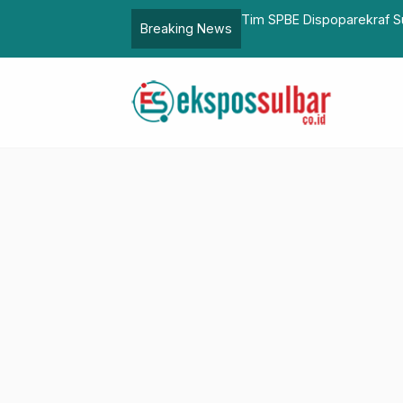
kselerasi dan Optimalkan Media Sosial
Bapperida Sulbar Ikuti Pe
Breaking News