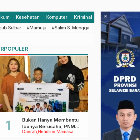
×
ukum
Kesehatan
Komputer
Kriminal
Lifestyle
Majen
ub Sulbar
#Mamuju
#Salim S. Mengga
#featured
#Polda S
ERPOPULER
Bukan Hanya Membantu
Ibunya Berusaha, PNM
Daerah
Headline
Mamasa
Juga Menjaga Mimpi
Anaknya Untuk