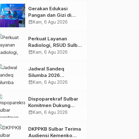
Kolaborasi Strategis
Gerakan Edukasi
Bersama Sky World
Pangan dan Gizi di
TMII
Mamasa: Tingkatkan
calendar_month
Kam, 6 Agu 2026
Pengetahuan dan
Keterampilan Keluarga
Perkuat Layanan
dalam Pemenuhan Gizi
Radiologi, RSUD Sulbar
Sambut Kembali dr. Iis
calendar_month
Kam, 6 Agu 2026
Imelda, Sp.Rad
Jadwal Sandeq
Silumba 2026
Disesuaikan,
calendar_month
Kam, 6 Agu 2026
Dispoparekraf Sulbar
Pastikan Persiapan
Dispoparekraf Sulbar
Tetap Dimatangkan
Komitmen Dukung
Penyusunan RAD
calendar_month
Kam, 6 Agu 2026
TPB/SDGs Sulawesi
Barat
DKPPKB Sulbar Terima
Audiensi Kemenko