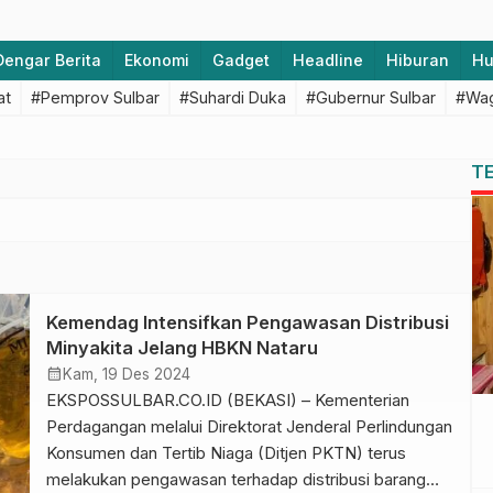
Dengar Berita
Ekonomi
Gadget
Headline
Hiburan
H
at
#Pemprov Sulbar
#Suhardi Duka
#Gubernur Sulbar
#Wag
T
Kemendag Intensifkan Pengawasan Distribusi
Minyakita Jelang HBKN Nataru
calendar_month
Kam, 19 Des 2024
EKSPOSSULBAR.CO.ID (BEKASI) – Kementerian
Perdagangan melalui Direktorat Jenderal Perlindungan
Konsumen dan Tertib Niaga (Ditjen PKTN) terus
melakukan pengawasan terhadap distribusi barang