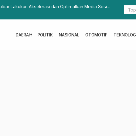
rsiapan Rakorbangwil 2025
Gubernur S
Sosial dan
expand_more
DAERAH
POLITIK
NASIONAL
OTOMOTIF
TEKNOLOG