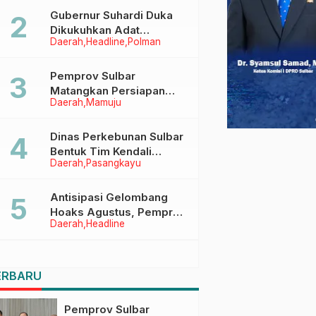
Menggapai Cita-Cita
Gubernur Suhardi Duka
Dikukuhkan Adat
Daerah
Headline
Polman
Balanipa, Raih Gelar Sulo
Tappidena
Pemprov Sulbar
Matangkan Persiapan
Daerah
Mamuju
HUT Ke-81 RI, Puncak
Upacara di Lapangan
Ahmad Kirang
Dinas Perkebunan Sulbar
Bentuk Tim Kendali
Daerah
Pasangkayu
Internal ICS untuk Dukung
Sertifikasi ISPO Pekebun
di Pasangkayu
Antisipasi Gelombang
Hoaks Agustus, Pemprov
Daerah
Headline
Sulbar Ajak Warga Jaga
Ruang Digital
ERBARU
Pemprov Sulbar