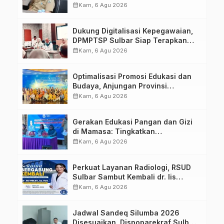
calendar_month
Kam, 6 Agu 2026
Dukung Digitalisasi Kepegawaian,
DPMPTSP Sulbar Siap Terapkan
Aplikasi FLEKSI ASN
calendar_month
Kam, 6 Agu 2026
Optimalisasi Promosi Edukasi dan
Budaya, Anjungan Provinsi
Sulawesi Barat Perkuat Kolaborasi
calendar_month
Kam, 6 Agu 2026
Strategis Bersama Sky World TMII
Gerakan Edukasi Pangan dan Gizi
di Mamasa: Tingkatkan
Pengetahuan dan Keterampilan
calendar_month
Kam, 6 Agu 2026
Keluarga dalam Pemenuhan Gizi
Perkuat Layanan Radiologi, RSUD
Sulbar Sambut Kembali dr. Iis
Imelda, Sp.Rad
calendar_month
Kam, 6 Agu 2026
Jadwal Sandeq Silumba 2026
Disesuaikan, Dispoparekraf Sulbar