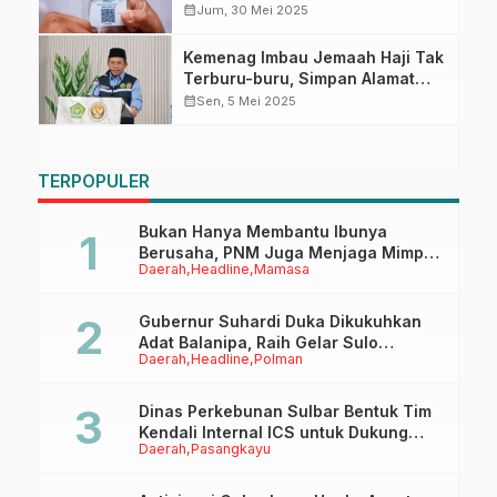
Nusuk
calendar_month
Jum, 30 Mei 2025
Kemenag Imbau Jemaah Haji Tak
Terburu-buru, Simpan Alamat
Hotel dan Perbanyak Ibadah di
calendar_month
Sen, 5 Mei 2025
Masjid Nabawi
TERPOPULER
Bukan Hanya Membantu Ibunya
Berusaha, PNM Juga Menjaga Mimpi
Daerah
Headline
Mamasa
Anaknya Untuk Menggapai Cita-Cita
Gubernur Suhardi Duka Dikukuhkan
Adat Balanipa, Raih Gelar Sulo
Daerah
Headline
Polman
Tappidena
Dinas Perkebunan Sulbar Bentuk Tim
Kendali Internal ICS untuk Dukung
Daerah
Pasangkayu
Sertifikasi ISPO Pekebun di
Pasangkayu