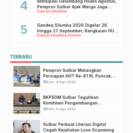
Antisipasi Gelombang Hoaks Agustus,
Pemprov Sulbar Ajak Warga Jaga
Daerah
Headline
Ruang Digital
Sandeq Silumba 2026 Digelar 26
hingga 27 September, Rangkaian HUT
Daerah
Headline
Polman
Sulbar
TERBARU
Pemprov Sulbar Matangkan
Persiapan HUT Ke-81 RI, Puncak
Upacara di Lapangan Ahmad
calendar_month
Kam, 6 Agu 2026
Kirang
BKPSDM Sulbar Teguhkan
Komitmen Pengembangan
Kompetensi ASN melalui
calendar_month
Kam, 6 Agu 2026
Penandatanganan Perjanjian
Tugas Belajar 2026
Sulbar Perkuat Literasi Digital
Cegah Kejahatan Love Scamming