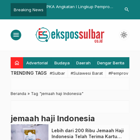
ulbar Ikuti Rakor
PKA Angkatan I Lingkup Pemprov
Polresta Mam
search
Breaking News
 Standar Pelayanan
Sulbar Lanjutkan Studi Lapangan
Pencurian d
di Makassar
menu
light_mode
home
Advertorial
Budaya
Daerah
Dengar Berita
Eko
TRENDING TAGS
#Sulbar
#Sulawesi Barat
#Pemprov Sulba
Beranda
»
Tag "jemaah haji Indonesia"
jemaah haji Indonesia
Lebih dari 200 Ribu Jemaah Haji
Indonesia Telah Terima Kartu