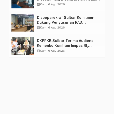
Pastikan Persiapan Tetap
calendar_month
Kam, 6 Agu 2026
Dimatangkan
Dispoparekraf Sulbar Komitmen
Dukung Penyusunan RAD
TPB/SDGs Sulawesi Barat
calendar_month
Kam, 6 Agu 2026
DKPPKB Sulbar Terima Audiensi
Kemenko Kumham Imipas RI,
Perkuat Pelayanan Kesehatan bagi
calendar_month
Kam, 6 Agu 2026
Kelompok Rentan