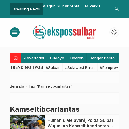
nergi Pendidikan,
Wagub Sulbar Minta OJK Perkuat
BRI Sediakan
search
Breaking News
ghubung Sulbar Ikuti
Pengawasan KUR untuk Dongkrak
untuk Kebut
endidikan Tinggi
Ekonomi Daerah
2026
menu
light_mode
home
Advertorial
Budaya
Daerah
Dengar Berita
Eko
TRENDING TAGS
#Sulbar
#Sulawesi Barat
#Pemprov Sulba
Beranda
»
Tag "Kamseltibcarlantas"
Kamseltibcarlantas
Humanis Melayani, Polda Sulbar
Wujudkan Kamseltibcarlantas