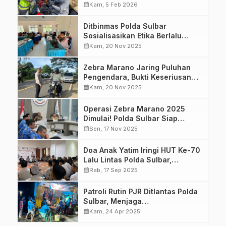
Lewat Operasi Keselamatan
calendar_month
Kam, 5 Feb 2026
Marano 2026
Ditbinmas Polda Sulbar
Sosialisasikan Etika Berlalu
Lintas ke Sekolah-sekolah,
calendar_month
Kam, 20 Nov 2025
Wujudkan Kamseltibcarlantas
Zebra Marano Jaring Puluhan
Pengendara, Bukti Keseriusan
Polda Sulbar Tegakkan
calendar_month
Kam, 20 Nov 2025
Kamseltibcarlantas
Operasi Zebra Marano 2025
Dimulai! Polda Sulbar Siap
Wujudkan Kamseltibcarlantas
calendar_month
Sen, 17 Nov 2025
Doa Anak Yatim Iringi HUT Ke-70
Lalu Lintas Polda Sulbar,
Kamseltibcarlantas Jadi Harapan
calendar_month
Rab, 17 Sep 2025
Bersama
Patroli Rutin PJR Ditlantas Polda
Sulbar, Menjaga
Kamseltibcarlantas di Mamuju
calendar_month
Kam, 24 Apr 2025