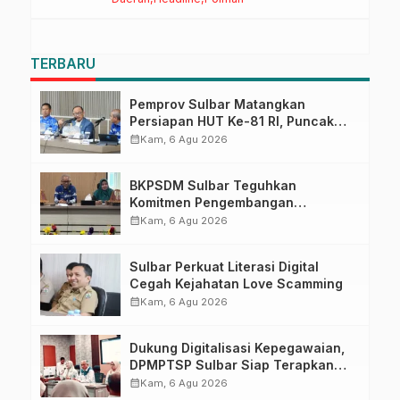
Sulbar
TERBARU
Pemprov Sulbar Matangkan
Persiapan HUT Ke-81 RI, Puncak
Upacara di Lapangan Ahmad
calendar_month
Kam, 6 Agu 2026
Kirang
BKPSDM Sulbar Teguhkan
Komitmen Pengembangan
Kompetensi ASN melalui
calendar_month
Kam, 6 Agu 2026
Penandatanganan Perjanjian
Tugas Belajar 2026
Sulbar Perkuat Literasi Digital
Cegah Kejahatan Love Scamming
calendar_month
Kam, 6 Agu 2026
Dukung Digitalisasi Kepegawaian,
DPMPTSP Sulbar Siap Terapkan
Aplikasi FLEKSI ASN
calendar_month
Kam, 6 Agu 2026