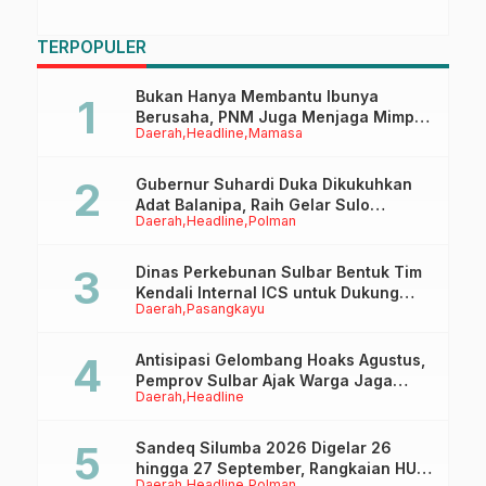
TERPOPULER
Bukan Hanya Membantu Ibunya
Berusaha, PNM Juga Menjaga Mimpi
Daerah
Headline
Mamasa
Anaknya Untuk Menggapai Cita-Cita
Gubernur Suhardi Duka Dikukuhkan
Adat Balanipa, Raih Gelar Sulo
Daerah
Headline
Polman
Tappidena
Dinas Perkebunan Sulbar Bentuk Tim
Kendali Internal ICS untuk Dukung
Daerah
Pasangkayu
Sertifikasi ISPO Pekebun di
Pasangkayu
Antisipasi Gelombang Hoaks Agustus,
Pemprov Sulbar Ajak Warga Jaga
Daerah
Headline
Ruang Digital
Sandeq Silumba 2026 Digelar 26
hingga 27 September, Rangkaian HUT
Daerah
Headline
Polman