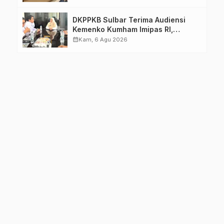
DKPPKB Sulbar Terima Audiensi
Kemenko Kumham Imipas RI,
Perkuat Pelayanan Kesehatan bagi
calendar_month
Kam, 6 Agu 2026
Kelompok Rentan