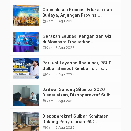
Optimalisasi Promosi Edukasi dan
Budaya, Anjungan Provinsi
Sulawesi Barat Perkuat Kolaborasi
calendar_month
Kam, 6 Agu 2026
Strategis Bersama Sky World TMII
Gerakan Edukasi Pangan dan Gizi
di Mamasa: Tingkatkan
Pengetahuan dan Keterampilan
calendar_month
Kam, 6 Agu 2026
Keluarga dalam Pemenuhan Gizi
Perkuat Layanan Radiologi, RSUD
Sulbar Sambut Kembali dr. Iis
Imelda, Sp.Rad
calendar_month
Kam, 6 Agu 2026
Jadwal Sandeq Silumba 2026
Disesuaikan, Dispoparekraf Sulbar
Pastikan Persiapan Tetap
calendar_month
Kam, 6 Agu 2026
Dimatangkan
Dispoparekraf Sulbar Komitmen
Dukung Penyusunan RAD
TPB/SDGs Sulawesi Barat
calendar_month
Kam, 6 Agu 2026