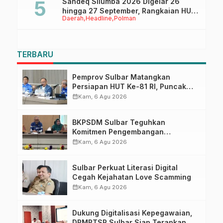
Sandeq Silumba 2026 Digelar 26
hingga 27 September, Rangkaian HUT
Daerah
Headline
Polman
Sulbar
TERBARU
Pemprov Sulbar Matangkan
Persiapan HUT Ke-81 RI, Puncak
Upacara di Lapangan Ahmad
calendar_month
Kam, 6 Agu 2026
Kirang
BKPSDM Sulbar Teguhkan
Komitmen Pengembangan
Kompetensi ASN melalui
calendar_month
Kam, 6 Agu 2026
Penandatanganan Perjanjian
Tugas Belajar 2026
Sulbar Perkuat Literasi Digital
Cegah Kejahatan Love Scamming
calendar_month
Kam, 6 Agu 2026
Dukung Digitalisasi Kepegawaian,
DPMPTSP Sulbar Siap Terapkan