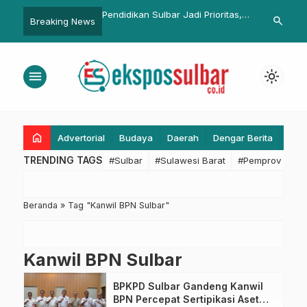
-PKD BPKPD Sulbar,
Pendidikan Sulbar Jadi Prioritas,
Pemprov Sulb
search
Breaking News
ti Rugi Aset Daerah dan
Gubernur SDK Siap Kolaborasi
Majene, Kom
n Volume Pekerjaan
Tingkatkan Kompetensi Guru
Wagub Memb
menu
light_mode
home
Advertorial
Budaya
Daerah
Dengar Berita
Eko
TRENDING TAGS
#Sulbar
#Sulawesi Barat
#Pemprov Sulba
Beranda
»
Tag "Kanwil BPN Sulbar"
Kanwil BPN Sulbar
BPKPD Sulbar Gandeng Kanwil
BPN Percepat Sertipikasi Aset