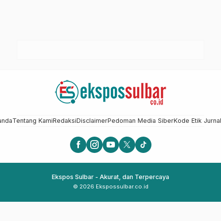
anda
Tentang Kami
Redaksi
Disclaimer
Pedoman Media Siber
Kode Etik Jurnal
Ekspos Sulbar - Akurat, dan Terpercaya
© 2026 Ekspossulbar.co.id