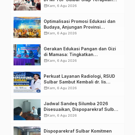
Aplikasi FLEKSI ASN
calendar_month
Kam, 6 Agu 2026
Optimalisasi Promosi Edukasi dan
Budaya, Anjungan Provinsi
Sulawesi Barat Perkuat Kolaborasi
calendar_month
Kam, 6 Agu 2026
Strategis Bersama Sky World TMII
Gerakan Edukasi Pangan dan Gizi
di Mamasa: Tingkatkan
Pengetahuan dan Keterampilan
calendar_month
Kam, 6 Agu 2026
Keluarga dalam Pemenuhan Gizi
Perkuat Layanan Radiologi, RSUD
Sulbar Sambut Kembali dr. Iis
Imelda, Sp.Rad
calendar_month
Kam, 6 Agu 2026
Jadwal Sandeq Silumba 2026
Disesuaikan, Dispoparekraf Sulbar
Pastikan Persiapan Tetap
calendar_month
Kam, 6 Agu 2026
Dimatangkan
Dispoparekraf Sulbar Komitmen