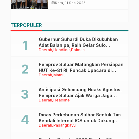
Tanah Pemprov
calendar_month
Kam, 11 Sep 2025
TERPOPULER
Gubernur Suhardi Duka Dikukuhkan
Adat Balanipa, Raih Gelar Sulo
Daerah
Headline
Polman
Tappidena
Pemprov Sulbar Matangkan Persiapan
HUT Ke-81 RI, Puncak Upacara di
Daerah
Mamuju
Lapangan Ahmad Kirang
Antisipasi Gelombang Hoaks Agustus,
Pemprov Sulbar Ajak Warga Jaga
Daerah
Headline
Ruang Digital
Dinas Perkebunan Sulbar Bentuk Tim
Kendali Internal ICS untuk Dukung
Daerah
Pasangkayu
Sertifikasi ISPO Pekebun di
Pasangkayu