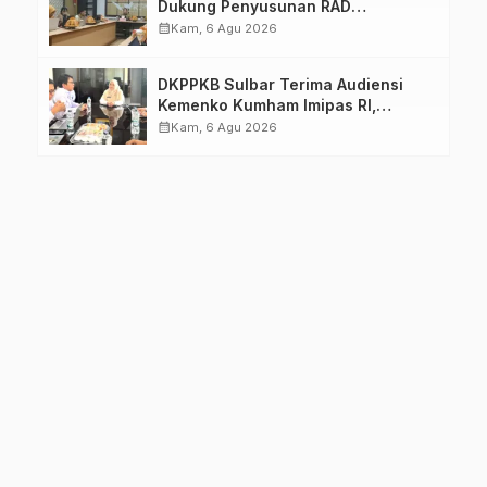
Dukung Penyusunan RAD
TPB/SDGs Sulawesi Barat
calendar_month
Kam, 6 Agu 2026
DKPPKB Sulbar Terima Audiensi
Kemenko Kumham Imipas RI,
Perkuat Pelayanan Kesehatan bagi
calendar_month
Kam, 6 Agu 2026
Kelompok Rentan