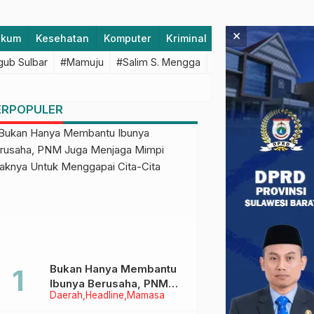
×
ukum
Kesehatan
Komputer
Kriminal
Lifestyle
Majen
ub Sulbar
#Mamuju
#Salim S. Mengga
#featured
#Polda S
ERPOPULER
Bukan Hanya Membantu
Ibunya Berusaha, PNM
Daerah
Headline
Mamasa
Juga Menjaga Mimpi
Anaknya Untuk