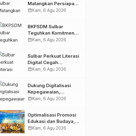
Matangkan Persiapan
HUT Ke-81 RI, Puncak
calendar_month
Kam, 6 Agu 2026
Upacara di Lapangan
Ahmad Kirang
BKPSDM Sulbar
Teguhkan Komitmen
Pengembangan
calendar_month
Kam, 6 Agu 2026
Kompetensi ASN
melalui
Sulbar Perkuat Literasi
Penandatanganan
Digital Cegah
Perjanjian Tugas
Kejahatan Love
calendar_month
Kam, 6 Agu 2026
Belajar 2026
Scamming
Dukung Digitalisasi
Kepegawaian,
DPMPTSP Sulbar Siap
calendar_month
Kam, 6 Agu 2026
Terapkan Aplikasi
FLEKSI ASN
Optimalisasi Promosi
Edukasi dan Budaya,
Anjungan Provinsi
calendar_month
Kam, 6 Agu 2026
Sulawesi Barat Perkuat