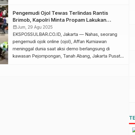
Insiden yang merenggut nyawa Affan itu terjadi saat
satuan Brimob Polda Metro Jaya yang melakukan
Pengemudi Ojol Tewas Terlindas Rantis
penyisiran aksi demo di kawasan Pejompongan,
Brimob, Kapolri Minta Propam Lakukan
Jakarta Pusat, pada Kamis (28/8/2025) malam. Pihak
Pengusutan
calendar_month
Jum, 29 Agu 2025
Gojek pun […]
EKSPOSSULBAR.CO.ID, Jakarta — Nahas, seorang
pengemudi ojok online (ojol), Affan Kurniawan
meninggal dunia saat aksi demo berlangsung di
kawasan Pejompongan, Tanah Abang, Jakarta Pusat,
Kamis (2/8/2025) malam. Affan Kurniawan menjadi
korban usai terlndas kendaraan taktis (rantis) satuan
Brimob Polda Metro Jaya yang melakukan penyisiran
terhadap para pendemo. Mendapat kabar
mengenaskan tersebut, Kapolri Jenderal Listyo Sigit
[…]
T