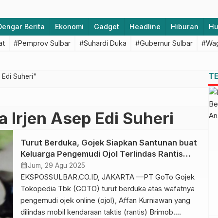
Dengar Berita
Ekonomi
Gadget
Headline
Hiburan
H
at
#Pemprov Sulbar
#Suhardi Duka
#Gubernur Sulbar
#Wag
T
 Edi Suheri"
 Irjen Asep Edi Suheri
Turut Berduka, Gojek Siapkan Santunan buat
Keluarga Pengemudi Ojol Terlindas Rantis
Brimob
calendar_month
Jum, 29 Agu 2025
EKSPOSSULBAR.CO.ID, JAKARTA —PT GoTo Gojek
Tokopedia Tbk (GOTO) turut berduka atas wafatnya
pengemudi ojek online (ojol), Affan Kurniawan yang
dilindas mobil kendaraan taktis (rantis) Brimob.