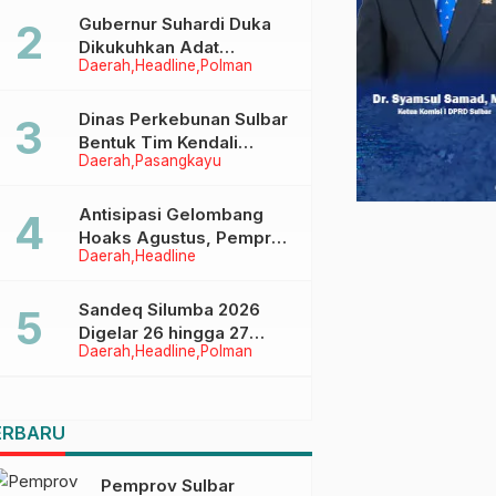
Menggapai Cita-Cita
Gubernur Suhardi Duka
Dikukuhkan Adat
Daerah
Headline
Polman
Balanipa, Raih Gelar Sulo
Tappidena
Dinas Perkebunan Sulbar
Bentuk Tim Kendali
Daerah
Pasangkayu
Internal ICS untuk Dukung
Sertifikasi ISPO Pekebun
di Pasangkayu
Antisipasi Gelombang
Hoaks Agustus, Pemprov
Daerah
Headline
Sulbar Ajak Warga Jaga
Ruang Digital
Sandeq Silumba 2026
Digelar 26 hingga 27
Daerah
Headline
Polman
September, Rangkaian
HUT Sulbar
ERBARU
Pemprov Sulbar