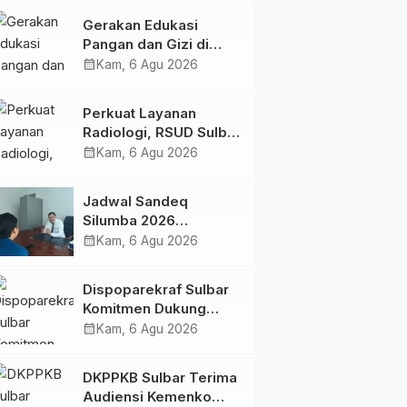
Kolaborasi Strategis
Gerakan Edukasi
Bersama Sky World
Pangan dan Gizi di
TMII
Mamasa: Tingkatkan
calendar_month
Kam, 6 Agu 2026
Pengetahuan dan
Keterampilan Keluarga
Perkuat Layanan
dalam Pemenuhan Gizi
Radiologi, RSUD Sulbar
Sambut Kembali dr. Iis
calendar_month
Kam, 6 Agu 2026
Imelda, Sp.Rad
Jadwal Sandeq
Silumba 2026
Disesuaikan,
calendar_month
Kam, 6 Agu 2026
Dispoparekraf Sulbar
Pastikan Persiapan
Dispoparekraf Sulbar
Tetap Dimatangkan
Komitmen Dukung
Penyusunan RAD
calendar_month
Kam, 6 Agu 2026
TPB/SDGs Sulawesi
Barat
DKPPKB Sulbar Terima
Audiensi Kemenko