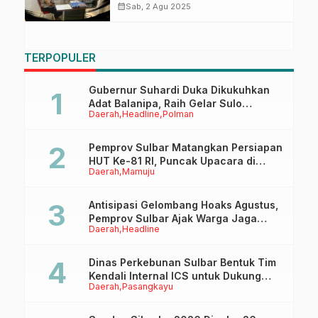
Melibatkan Oknum Personel
calendar_month
Sab, 2 Agu 2025
TERPOPULER
Gubernur Suhardi Duka Dikukuhkan
Adat Balanipa, Raih Gelar Sulo
Daerah
Headline
Polman
Tappidena
Pemprov Sulbar Matangkan Persiapan
HUT Ke-81 RI, Puncak Upacara di
Daerah
Mamuju
Lapangan Ahmad Kirang
Antisipasi Gelombang Hoaks Agustus,
Pemprov Sulbar Ajak Warga Jaga
Daerah
Headline
Ruang Digital
Dinas Perkebunan Sulbar Bentuk Tim
Kendali Internal ICS untuk Dukung
Daerah
Pasangkayu
Sertifikasi ISPO Pekebun di
Pasangkayu