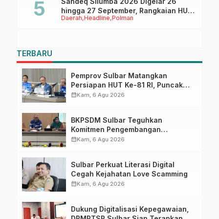
Sandeq Silumba 2026 Digelar 26
hingga 27 September, Rangkaian HUT
Daerah
Headline
Polman
Sulbar
TERBARU
Pemprov Sulbar Matangkan
Persiapan HUT Ke-81 RI, Puncak
Upacara di Lapangan Ahmad
calendar_month
Kam, 6 Agu 2026
Kirang
BKPSDM Sulbar Teguhkan
Komitmen Pengembangan
Kompetensi ASN melalui
calendar_month
Kam, 6 Agu 2026
Penandatanganan Perjanjian
Tugas Belajar 2026
Sulbar Perkuat Literasi Digital
Cegah Kejahatan Love Scamming
calendar_month
Kam, 6 Agu 2026
Dukung Digitalisasi Kepegawaian,
DPMPTSP Sulbar Siap Terapkan