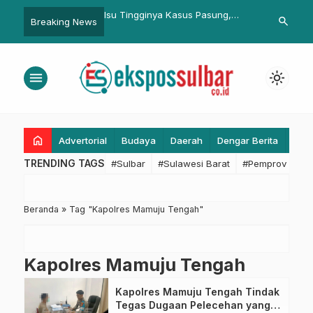
a Bawang Merah di
Isu Tingginya Kasus Pasung,
Hadiri Pena
search
Breaking News
ukti Nyata Keberhasilan
Dinkes Sulbar Paparkan Temuan
Cabai, Bawan
ubernur Sulbar
dalam Sesi Gallery Walk Rakornis
Botteng, Pj Ba
Kesprimkom
Menjadi Conto
menu
light_mode
Masyarakat
home
Advertorial
Budaya
Daerah
Dengar Berita
Eko
TRENDING TAGS
#Sulbar
#Sulawesi Barat
#Pemprov Sulba
Beranda
»
Tag "Kapolres Mamuju Tengah"
Kapolres Mamuju Tengah
Kapolres Mamuju Tengah Tindak
Tegas Dugaan Pelecehan yang