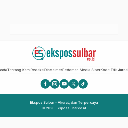
anda
Tentang Kami
Redaksi
Disclaimer
Pedoman Media Siber
Kode Etik Jurnal
Ekspos Sulbar - Akurat, dan Terpercaya
© 2026 Ekspossulbar.co.id