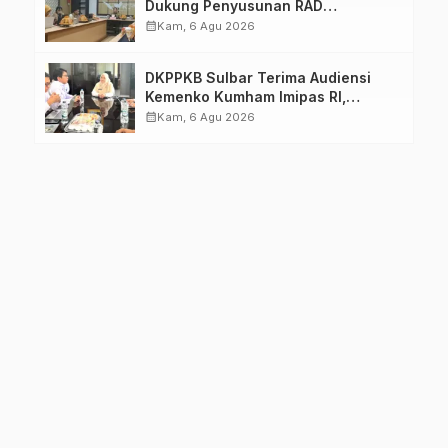
Dukung Penyusunan RAD
TPB/SDGs Sulawesi Barat
calendar_month
Kam, 6 Agu 2026
DKPPKB Sulbar Terima Audiensi
Kemenko Kumham Imipas RI,
Perkuat Pelayanan Kesehatan bagi
calendar_month
Kam, 6 Agu 2026
Kelompok Rentan