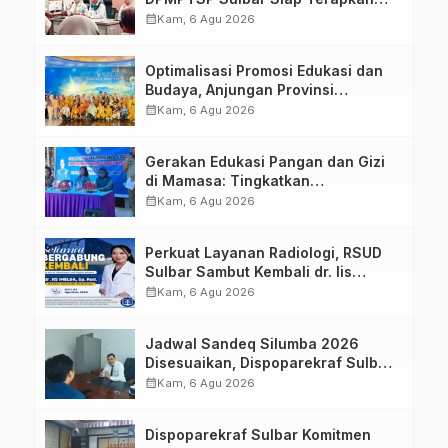
Aplikasi FLEKSI ASN
calendar_month
Kam, 6 Agu 2026
Optimalisasi Promosi Edukasi dan
Budaya, Anjungan Provinsi
Sulawesi Barat Perkuat Kolaborasi
calendar_month
Kam, 6 Agu 2026
Strategis Bersama Sky World TMII
Gerakan Edukasi Pangan dan Gizi
di Mamasa: Tingkatkan
Pengetahuan dan Keterampilan
calendar_month
Kam, 6 Agu 2026
Keluarga dalam Pemenuhan Gizi
Perkuat Layanan Radiologi, RSUD
Sulbar Sambut Kembali dr. Iis
Imelda, Sp.Rad
calendar_month
Kam, 6 Agu 2026
Jadwal Sandeq Silumba 2026
Disesuaikan, Dispoparekraf Sulbar
Pastikan Persiapan Tetap
calendar_month
Kam, 6 Agu 2026
Dimatangkan
Dispoparekraf Sulbar Komitmen