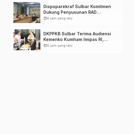
Dispoparekraf Sulbar Komitmen
Dukung Penyusunan RAD
TPB/SDGs Sulawesi Barat
calendar_month
6 jam yang lalu
DKPPKB Sulbar Terima Audiensi
Kemenko Kumham Imipas RI,
Perkuat Pelayanan Kesehatan bagi
calendar_month
6 jam yang lalu
Kelompok Rentan