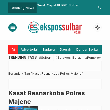
ng Session Kearsipan,
Gerak Cepat PUPRD Sulbar
Pemda Provin
search
Breaking News
Biro Organisasi Setda
Pulihkan Akses Jalan Dusun
Penghargaan 
imis Pengelolaan Arsip
Kandang Batu, Masyarakat
Penanganan 
if
Sampaikan Apresiasi
menu
light_mode
home
Advertorial
Budaya
Daerah
Dengar Berita
Eko
TRENDING TAGS
#Sulbar
#Sulawesi Barat
#Pemprov Sulba
Beranda
»
Tag "Kasat Resnarkoba Polres Majene"
Kasat Resnarkoba Polres
Majene