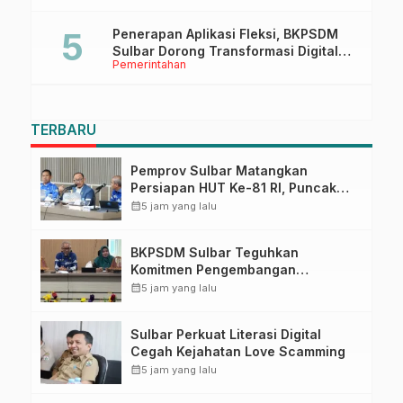
Penerapan Aplikasi Fleksi, BKPSDM
Sulbar Dorong Transformasi Digital
Pemerintahan
Sistem Kehadiran ASN
TERBARU
Pemprov Sulbar Matangkan
Persiapan HUT Ke-81 RI, Puncak
Upacara di Lapangan Ahmad
calendar_month
5 jam yang lalu
Kirang
BKPSDM Sulbar Teguhkan
Komitmen Pengembangan
Kompetensi ASN melalui
calendar_month
5 jam yang lalu
Penandatanganan Perjanjian
Tugas Belajar 2026
Sulbar Perkuat Literasi Digital
Cegah Kejahatan Love Scamming
calendar_month
5 jam yang lalu