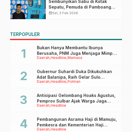
Sembunyikan Sabu di Kotak
Sepatu, Pemuda di Pamboang
Diringkus Sat Resnarkoba Polres
calendar_month
Sel, 3 Feb 2026
Majene
TERPOPULER
Bukan Hanya Membantu Ibunya
Berusaha, PNM Juga Menjaga Mimpi
Daerah
Headline
Mamasa
Anaknya Untuk Menggapai Cita-Cita
Gubernur Suhardi Duka Dikukuhkan
Adat Balanipa, Raih Gelar Sulo
Daerah
Headline
Polman
Tappidena
Antisipasi Gelombang Hoaks Agustus,
Pemprov Sulbar Ajak Warga Jaga
Daerah
Headline
Ruang Digital
Pembangunan Asrama Haji di Mamuju,
Pemkesra dan Kementerian Haji
Daerah
Headline
Sulbar Tinjau Lokasi