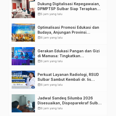
Dukung Digitalisasi Kepegawaian,
DPMPTSP Sulbar Siap Terapkan
Aplikasi FLEKSI ASN
calendar_month
5 jam yang lalu
Optimalisasi Promosi Edukasi dan
Budaya, Anjungan Provinsi
Sulawesi Barat Perkuat Kolaborasi
calendar_month
6 jam yang lalu
Strategis Bersama Sky World TMII
Gerakan Edukasi Pangan dan Gizi
di Mamasa: Tingkatkan
Pengetahuan dan Keterampilan
calendar_month
6 jam yang lalu
Keluarga dalam Pemenuhan Gizi
Perkuat Layanan Radiologi, RSUD
Sulbar Sambut Kembali dr. Iis
Imelda, Sp.Rad
calendar_month
6 jam yang lalu
Jadwal Sandeq Silumba 2026
Disesuaikan, Dispoparekraf Sulbar
Pastikan Persiapan Tetap
calendar_month
6 jam yang lalu
Dimatangkan