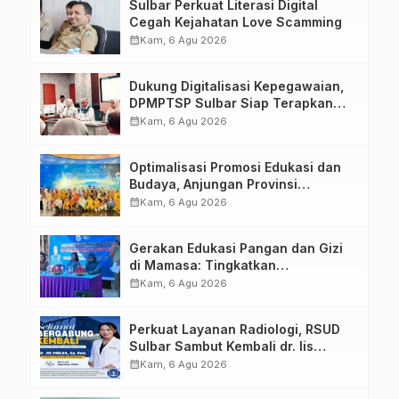
Sulbar Perkuat Literasi Digital
Cegah Kejahatan Love Scamming
calendar_month
Kam, 6 Agu 2026
Dukung Digitalisasi Kepegawaian,
DPMPTSP Sulbar Siap Terapkan
Aplikasi FLEKSI ASN
calendar_month
Kam, 6 Agu 2026
Optimalisasi Promosi Edukasi dan
Budaya, Anjungan Provinsi
Sulawesi Barat Perkuat Kolaborasi
calendar_month
Kam, 6 Agu 2026
Strategis Bersama Sky World TMII
Gerakan Edukasi Pangan dan Gizi
di Mamasa: Tingkatkan
Pengetahuan dan Keterampilan
calendar_month
Kam, 6 Agu 2026
Keluarga dalam Pemenuhan Gizi
Perkuat Layanan Radiologi, RSUD
Sulbar Sambut Kembali dr. Iis
Imelda, Sp.Rad
calendar_month
Kam, 6 Agu 2026