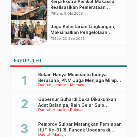
Kerja Ekstra Pemkot Makassar
Realisasikan Pemerataan
Pendidikan di Wilayah Kepulauan
calendar_month
Kam, 9 Okt 2025
Jaga Kelestarian Lingkungan,
Maksimalkan Pengelolaan
Sampah di Wilayah Kepulauan
calendar_month
Sab, 20 Sep 2025
TERPOPULER
Bukan Hanya Membantu Ibunya
Berusaha, PNM Juga Menjaga Mimpi
Daerah
Headline
Mamasa
Anaknya Untuk Menggapai Cita-Cita
Gubernur Suhardi Duka Dikukuhkan
Adat Balanipa, Raih Gelar Sulo
Daerah
Headline
Polman
Tappidena
Pemprov Sulbar Matangkan Persiapan
HUT Ke-81 RI, Puncak Upacara di
Daerah
Mamuju
Lapangan Ahmad Kirang