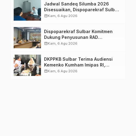
Jadwal Sandeq Silumba 2026
Disesuaikan, Dispoparekraf Sulbar
Pastikan Persiapan Tetap
calendar_month
Kam, 6 Agu 2026
Dimatangkan
Dispoparekraf Sulbar Komitmen
Dukung Penyusunan RAD
TPB/SDGs Sulawesi Barat
calendar_month
Kam, 6 Agu 2026
DKPPKB Sulbar Terima Audiensi
Kemenko Kumham Imipas RI,
Perkuat Pelayanan Kesehatan bagi
calendar_month
Kam, 6 Agu 2026
Kelompok Rentan