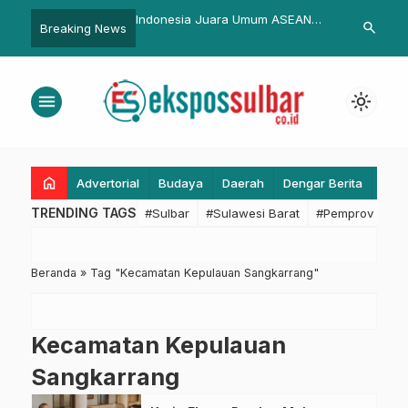
s Israel di Piala Dunia
Indonesia Juara Umum ASEAN
Polres Pasan
search
Breaking News
siden: Jangan Campur
Para Games 2022
Sosialisasi 
raga dengan Politik
Polri T.A 202
menu
light_mode
home
Advertorial
Budaya
Daerah
Dengar Berita
Eko
TRENDING TAGS
#Sulbar
#Sulawesi Barat
#Pemprov Sulba
Beranda
»
Tag "Kecamatan Kepulauan Sangkarrang"
Kecamatan Kepulauan
Sangkarrang