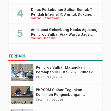
Dinas Perkebunan Sulbar Bentuk Tim
Kendali Internal ICS untuk Dukung
Daerah
Pasangkayu
Sertifikasi ISPO Pekebun di
Pasangkayu
Antisipasi Gelombang Hoaks Agustus,
Pemprov Sulbar Ajak Warga Jaga
Daerah
Headline
Ruang Digital
TERBARU
Pemprov Sulbar Matangkan
Persiapan HUT Ke-81 RI, Puncak
Upacara di Lapangan Ahmad
calendar_month
Kam, 6 Agu 2026
Kirang
BKPSDM Sulbar Teguhkan
Komitmen Pengembangan
Kompetensi ASN melalui
calendar_month
Kam, 6 Agu 2026
Penandatanganan Perjanjian
Tugas Belajar 2026