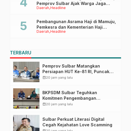
Pemprov Sulbar Ajak Warga Jaga
Daerah
Headline
Ruang Digital
Pembangunan Asrama Haji di Mamuju,
Pemkesra dan Kementerian Haji
Daerah
Headline
Sulbar Tinjau Lokasi
TERBARU
Pemprov Sulbar Matangkan
Persiapan HUT Ke-81 RI, Puncak
Upacara di Lapangan Ahmad
calendar_month
20 jam yang lalu
Kirang
BKPSDM Sulbar Teguhkan
Komitmen Pengembangan
Kompetensi ASN melalui
calendar_month
20 jam yang lalu
Penandatanganan Perjanjian
Tugas Belajar 2026
Sulbar Perkuat Literasi Digital
Cegah Kejahatan Love Scamming
calendar_month
20 jam yang lalu