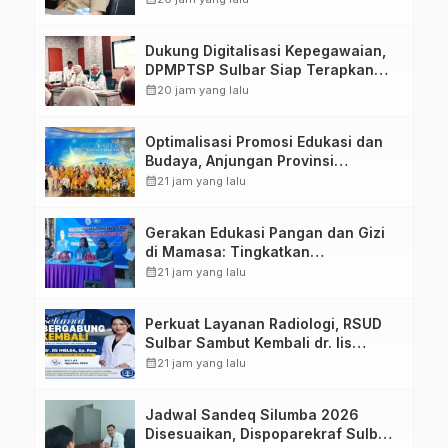
Dukung Digitalisasi Kepegawaian,
DPMPTSP Sulbar Siap Terapkan
Aplikasi FLEKSI ASN
calendar_month
20 jam yang lalu
Optimalisasi Promosi Edukasi dan
Budaya, Anjungan Provinsi
Sulawesi Barat Perkuat Kolaborasi
calendar_month
21 jam yang lalu
Strategis Bersama Sky World TMII
Gerakan Edukasi Pangan dan Gizi
di Mamasa: Tingkatkan
Pengetahuan dan Keterampilan
calendar_month
21 jam yang lalu
Keluarga dalam Pemenuhan Gizi
Perkuat Layanan Radiologi, RSUD
Sulbar Sambut Kembali dr. Iis
Imelda, Sp.Rad
calendar_month
21 jam yang lalu
Jadwal Sandeq Silumba 2026
Disesuaikan, Dispoparekraf Sulbar