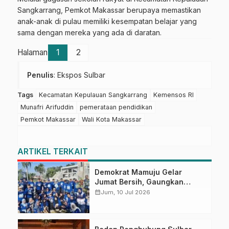
Sangkarrang, Pemkot Makassar berupaya memastikan
anak-anak di pulau memiliki kesempatan belajar yang
sama dengan mereka yang ada di daratan.
Halaman
1
2
Penulis
: Ekspos Sulbar
Tags
Kecamatan Kepulauan Sangkarrang
Kemensos RI
Munafri Arifuddin
pemerataan pendidikan
Pemkot Makassar
Wali Kota Makassar
ARTIKEL TERKAIT
Demokrat Mamuju Gelar
Jumat Bersih, Gaungkan
Gerakan Langit Biru Indonesia
calendar_month
Jum, 10 Jul 2026
Asri