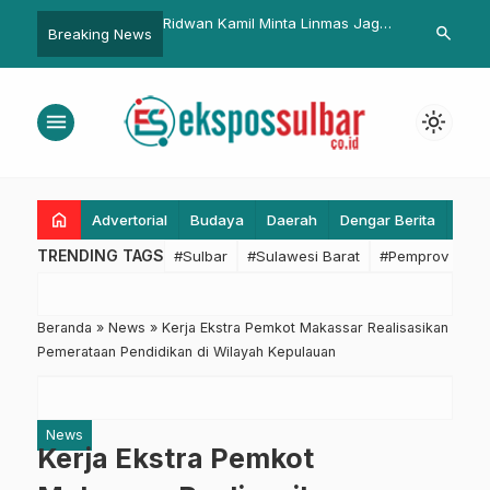
 Kamil Minta Linmas Jaga
DKP Sulbar Evaluasi Kinerja,
KKJ – PKJ
search
Breaking News
Warga yang Ditinggal
Dorong Transformasi Digital dan
Pemeran P
Transparansi Publik
dan Inklus
menu
light_mode
home
Advertorial
Budaya
Daerah
Dengar Berita
Eko
TRENDING TAGS
#Sulbar
#Sulawesi Barat
#Pemprov Sulba
Beranda
»
News
»
Kerja Ekstra Pemkot Makassar Realisasikan
Pemerataan Pendidikan di Wilayah Kepulauan
News
Kerja Ekstra Pemkot