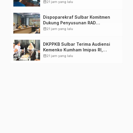
Pastikan Persiapan Tetap
calendar_month
21 jam yang lalu
Dimatangkan
Dispoparekraf Sulbar Komitmen
Dukung Penyusunan RAD
TPB/SDGs Sulawesi Barat
calendar_month
21 jam yang lalu
DKPPKB Sulbar Terima Audiensi
Kemenko Kumham Imipas RI,
Perkuat Pelayanan Kesehatan bagi
calendar_month
21 jam yang lalu
Kelompok Rentan