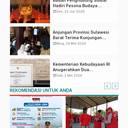
Badan Penghubung Sulbar
Hadiri Pesona Budaya
Kabupaten Sleman 2026,
calendar_month
Sen, 22 Jun 2026
Tegaskan Budaya sebagai
Pondasi Pembangunan
Anjungan Provinsi Sulawesi
Barat Terima Kunjungan
Edukasi Budaya Rombongan
calendar_month
Ming, 24 Mei 2026
‘Arek Suroboyo’ Mahasiswi
UNESA
Kementerian Kebudayaan RI
Anugerahkan Dua
Penghargaan untuk Anjungan
calendar_month
Sab, 2 Mei 2026
Sulawesi Barat di TMII
REKOMENDASI UNTUK ANDA