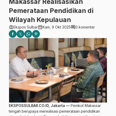
Makassar Realisasikan
Pemerataan Pendidikan di
Wilayah Kepulauan
account_circle
calendar_month
comment
Ekspos Sulbar
Kam, 9 Okt 2025
0 komentar
EKSPOSSULBAR.CO.ID, Jakarta —
Pemkot Makassar
tengah berupaya merealisasi pemerataan pendidikan