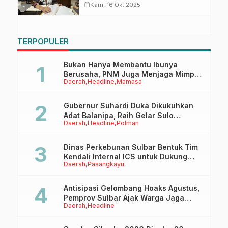
calendar_month
Kam, 16 Okt 2025
TERPOPULER
Bukan Hanya Membantu Ibunya
Berusaha, PNM Juga Menjaga Mimpi
Daerah
Headline
Mamasa
Anaknya Untuk Menggapai Cita-Cita
Gubernur Suhardi Duka Dikukuhkan
Adat Balanipa, Raih Gelar Sulo
Daerah
Headline
Polman
Tappidena
Dinas Perkebunan Sulbar Bentuk Tim
Kendali Internal ICS untuk Dukung
Daerah
Pasangkayu
Sertifikasi ISPO Pekebun di
Pasangkayu
Antisipasi Gelombang Hoaks Agustus,
Pemprov Sulbar Ajak Warga Jaga
Daerah
Headline
Ruang Digital