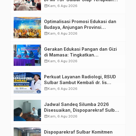
Aplikasi FLEKSI ASN
calendar_month
Kam, 6 Agu 2026
Optimalisasi Promosi Edukasi dan
Budaya, Anjungan Provinsi
Sulawesi Barat Perkuat Kolaborasi
calendar_month
Kam, 6 Agu 2026
Strategis Bersama Sky World TMII
Gerakan Edukasi Pangan dan Gizi
di Mamasa: Tingkatkan
Pengetahuan dan Keterampilan
calendar_month
Kam, 6 Agu 2026
Keluarga dalam Pemenuhan Gizi
Perkuat Layanan Radiologi, RSUD
Sulbar Sambut Kembali dr. Iis
Imelda, Sp.Rad
calendar_month
Kam, 6 Agu 2026
Jadwal Sandeq Silumba 2026
Disesuaikan, Dispoparekraf Sulbar
Pastikan Persiapan Tetap
calendar_month
Kam, 6 Agu 2026
Dimatangkan
Dispoparekraf Sulbar Komitmen