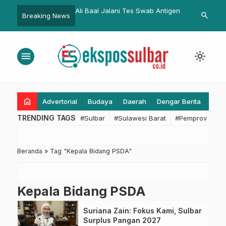
operasi dan OPD: BPKPD
Ali Baal Jalani Tes Swab Antigen
Anak Bawah 
search
Breaking News
diri Rapat Penyamaan
Human Traffi
Tata Kelola Simpanan
menu
light_mode
home
Advertorial
Budaya
Daerah
Dengar Berita
Eko
TRENDING TAGS
#Sulbar
#Sulawesi Barat
#Pemprov Sulba
Beranda
»
Tag "Kepala Bidang PSDA"
Kepala Bidang PSDA
Suriana Zain: Fokus Kami, Sulbar
Surplus Pangan 2027