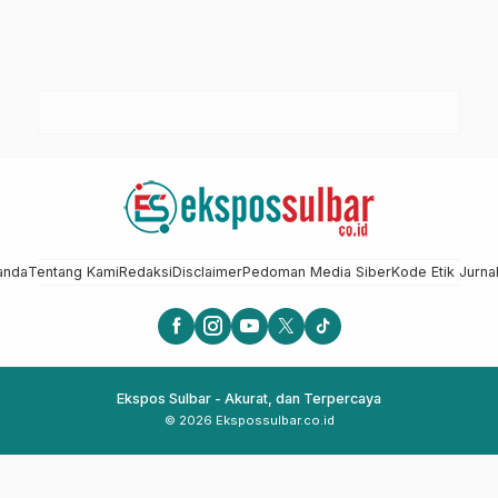
anda
Tentang Kami
Redaksi
Disclaimer
Pedoman Media Siber
Kode Etik Jurnal
Ekspos Sulbar - Akurat, dan Terpercaya
© 2026 Ekspossulbar.co.id