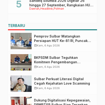
Sandeq Silumba 2026 Digelar 26
hingga 27 September, Rangkaian HUT
Daerah
Headline
Polman
Sulbar
TERBARU
Pemprov Sulbar Matangkan
Persiapan HUT Ke-81 RI, Puncak
Upacara di Lapangan Ahmad
calendar_month
Kam, 6 Agu 2026
Kirang
BKPSDM Sulbar Teguhkan
Komitmen Pengembangan
Kompetensi ASN melalui
calendar_month
Kam, 6 Agu 2026
Penandatanganan Perjanjian
Tugas Belajar 2026
Sulbar Perkuat Literasi Digital
Cegah Kejahatan Love Scamming
calendar_month
Kam, 6 Agu 2026
Dukung Digitalisasi Kepegawaian,
DPMPTSP Sulbar Siap Terapkan