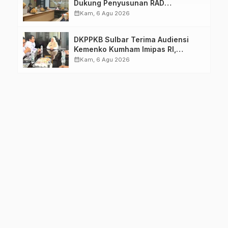
Dukung Penyusunan RAD
TPB/SDGs Sulawesi Barat
calendar_month
Kam, 6 Agu 2026
DKPPKB Sulbar Terima Audiensi
Kemenko Kumham Imipas RI,
Perkuat Pelayanan Kesehatan bagi
calendar_month
Kam, 6 Agu 2026
Kelompok Rentan